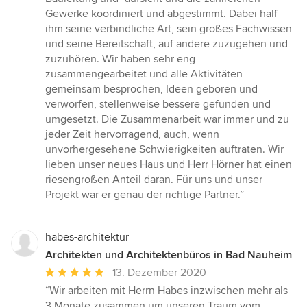
Gewerke koordiniert und abgestimmt. Dabei half
ihm seine verbindliche Art, sein großes Fachwissen
und seine Bereitschaft, auf andere zuzugehen und
zuzuhören. Wir haben sehr eng
zusammengearbeitet und alle Aktivitäten
gemeinsam besprochen, Ideen geboren und
verworfen, stellenweise bessere gefunden und
umgesetzt. Die Zusammenarbeit war immer und zu
jeder Zeit hervorragend, auch, wenn
unvorhergesehene Schwierigkeiten auftraten. Wir
lieben unser neues Haus und Herr Hörner hat einen
riesengroßen Anteil daran. Für uns und unser
Projekt war er genau der richtige Partner.”
habes-architektur
Architekten und Architektenbüros in Bad Nauheim
Durchschnittliche
13. Dezember 2020
Bewertung:
“Wir arbeiten mit Herrn Habes inzwischen mehr als
5
3 Monate zusammen um unseren Traum vom