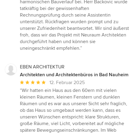
harmonischen Bauverlauf bei. Herr Backovic wurde
tatkräftig bei der gewissenhaften
Rechnungsprüfung durch seine Assistentin
unterstützt. Rückfragen wurden prompt und zu
unserer Zufriedenheit beantwortet. Wir sind äußerst
froh, dass wir das Projekt mit Neuraum Architekten
durchgeführt haben und können sie
uneingeschränkt empfehlen.”
EBEN ARCHITEKTUR
Architekten und Architektenbüros in Bad Nauheim
Durchschnittliche
12. Februar 2025
Bewertung:
“Wir hatten ein Haus aus den 60ern mit vielen
5
kleinen Räumen, kleinen Fenstern und dunklen
von
Räumen und es war aus unserer Sicht sehr fraglich,
5
ob das Haus so umgebaut werden kann, dass es
Sternen
unseren Wünschen entspricht: klare Strukturen,
große Räume, viel Licht, vorbereitet auf mögliche
spätere Bewegungseinschränkungen. Im Web