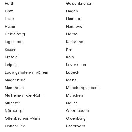
Fürth
Gelsenkirchen
Graz
Hagen
Halle
Hamburg
Hamm
Hannover
Heidelberg
Herne
Ingolstadt
Karlsruhe
Kassel
Kiel
Krefeld
Köln
Leipzig
Leverkusen
Ludwigshafen-am-Rhein
Lübeck
Magdeburg
Mainz
Mannheim
Mönchen­gladbach
Mülheim-an-der-Ruhr
München
Münster
Neuss
Nürnberg
Oberhausen
Offenbach-am-Main
Oldenburg
Osnabrück
Paderborn