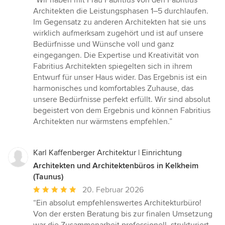
“Wir haben mit Frau Fabritius von den Fabritius
5
Architekten die Leistungsphasen 1–5 durchlaufen.
von
Im Gegensatz zu anderen Architekten hat sie uns
5
wirklich aufmerksam zugehört und ist auf unsere
Sternen
Bedürfnisse und Wünsche voll und ganz
eingegangen. Die Expertise und Kreativität von
Fabritius Architekten spiegelten sich in ihrem
Entwurf für unser Haus wider. Das Ergebnis ist ein
harmonisches und komfortables Zuhause, das
unsere Bedürfnisse perfekt erfüllt. Wir sind absolut
begeistert von dem Ergebnis und können Fabritius
Architekten nur wärmstens empfehlen.”
Karl Kaffenberger Architektur | Einrichtung
Architekten und Architektenbüros in Kelkheim
(Taunus)
Durchschnittliche
20. Februar 2026
Bewertung:
“Ein absolut empfehlenswertes Architekturbüro!
5
Von der ersten Beratung bis zur finalen Umsetzung
von