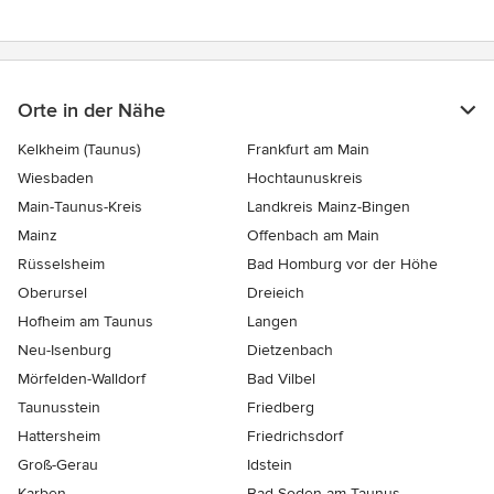
Orte in der Nähe
Kelkheim (Taunus)
Frankfurt am Main
Wiesbaden
Hochtaunuskreis
Main-Taunus-Kreis
Landkreis Mainz-Bingen
Mainz
Offenbach am Main
Rüsselsheim
Bad Homburg vor der Höhe
Oberursel
Dreieich
Hofheim am Taunus
Langen
Neu-Isenburg
Dietzenbach
Mörfelden-Walldorf
Bad Vilbel
Taunusstein
Friedberg
Hattersheim
Friedrichsdorf
Groß-Gerau
Idstein
Karben
Bad Soden am Taunus