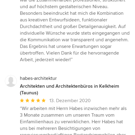
war die Zusammenarbeit professionell, strukturiert
5
und auf höchstem gestalterischen Niveau.
Sternen
Besonders beeindruckt hat mich die Kombination
aus kreativen Entwurfsideen, funktionaler
Durchdachtheit und großer Detailgenauigkeit. Auf
individuelle Wünsche wurde stets eingegangen und
die Kommunikation war transparent und angenehm.
Das Ergebnis hat unsere Erwartungen sogar
übertroffen. Vielen Dank für die hervorragende
Arbeit, jederzeit wieder!”
habes-architektur
Architekten und Architektenbüros in Kelkheim
(Taunus)
Durchschnittliche
13. Dezember 2020
Bewertung:
“Wir arbeiten mit Herrn Habes inzwischen mehr als
5
3 Monate zusammen um unseren Traum vom
von
Einfamilienhaus zu verwirklichen. Herr Habes hat
5
uns bei mehreren Besichtigungen von
Sternen