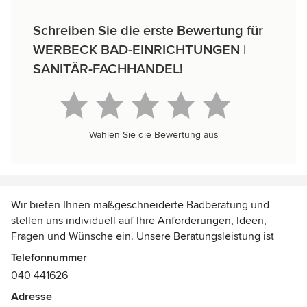
Schreiben Sie die erste Bewertung für
WERBECK BAD-EINRICHTUNGEN |
SANITÄR-FACHHANDEL!
Wählen Sie die Bewertung aus
Wir bieten Ihnen maßgeschneiderte Badberatung und
stellen uns individuell auf Ihre Anforderungen, Ideen,
Fragen und Wünsche ein. Unsere Beratungsleistung ist
unabhängig von Herstellern oder Marken und richtet sich in
Telefonnummer
erster Linie nach Ihren Nutzungsbedürfnissen,
040 441626
Gestaltungswünschen und Budgetvorstellungen. Die hohe
Adresse
Anzahl von Empfehlungen unserer Kunden an Freunde,