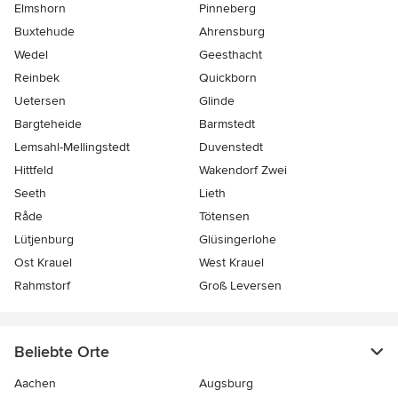
Elmshorn
Pinneberg
Buxtehude
Ahrensburg
Wedel
Geesthacht
Reinbek
Quickborn
Uetersen
Glinde
Bargteheide
Barmstedt
Lemsahl-Mellingstedt
Duvenstedt
Hittfeld
Wakendorf Zwei
Seeth
Lieth
Råde
Tötensen
Lütjenburg
Glüsingerlohe
Ost Krauel
West Krauel
Rahmstorf
Groß Leversen
Beliebte Orte
Aachen
Augsburg