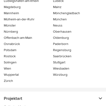
Ludwigshafen-am-Rhein
Lübeck
Magdeburg
Mainz
Mannheim
Mönchen­gladbach
Mülheim-an-der-Ruhr
München
Münster
Neuss
Nürnberg
Oberhausen
Offenbach-am-Main
Oldenburg
Osnabrück
Paderborn
Potsdam
Regensburg
Rostock
Saarbrücken
Solingen
Stuttgart
Wien
Wiesbaden
Wuppertal
Würzburg
Zürich
Projektart