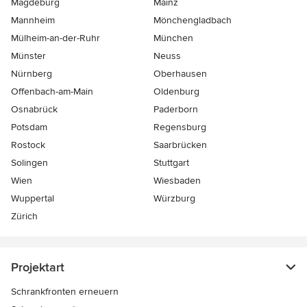
Magdeburg
Mainz
Mannheim
Mönchen­gladbach
Mülheim-an-der-Ruhr
München
Münster
Neuss
Nürnberg
Oberhausen
Offenbach-am-Main
Oldenburg
Osnabrück
Paderborn
Potsdam
Regensburg
Rostock
Saarbrücken
Solingen
Stuttgart
Wien
Wiesbaden
Wuppertal
Würzburg
Zürich
Projektart
Schrankfronten erneuern