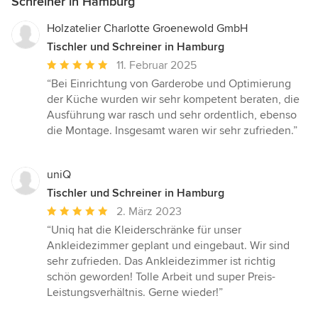
Schreiner in Hamburg
Holzatelier Charlotte Groenewold GmbH
Tischler und Schreiner in Hamburg
Durchschnittliche
11. Februar 2025
Bewertung:
“Bei Einrichtung von Garderobe und Optimierung
5
der Küche wurden wir sehr kompetent beraten, die
von
Ausführung war rasch und sehr ordentlich, ebenso
5
die Montage. Insgesamt waren wir sehr zufrieden.”
Sternen
uniQ
Tischler und Schreiner in Hamburg
Durchschnittliche
2. März 2023
Bewertung:
“Uniq hat die Kleiderschränke für unser
5
Ankleidezimmer geplant und eingebaut. Wir sind
von
sehr zufrieden. Das Ankleidezimmer ist richtig
5
schön geworden! Tolle Arbeit und super Preis-
Sternen
Leistungsverhältnis. Gerne wieder!”