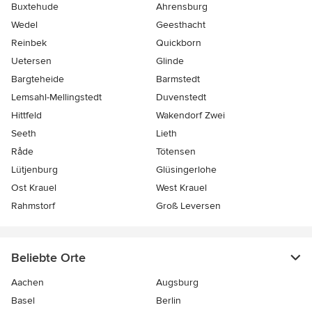
Buxtehude
Ahrensburg
Wedel
Geesthacht
Reinbek
Quickborn
Uetersen
Glinde
Bargteheide
Barmstedt
Lemsahl-Mellingstedt
Duvenstedt
Hittfeld
Wakendorf Zwei
Seeth
Lieth
Råde
Tötensen
Lütjenburg
Glüsingerlohe
Ost Krauel
West Krauel
Rahmstorf
Groß Leversen
Beliebte Orte
Aachen
Augsburg
Basel
Berlin