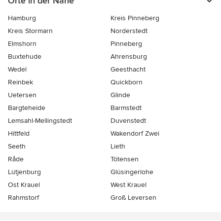
Orte in der Nähe
Hamburg
Kreis Pinneberg
Kreis Stormarn
Norderstedt
Elmshorn
Pinneberg
Buxtehude
Ahrensburg
Wedel
Geesthacht
Reinbek
Quickborn
Uetersen
Glinde
Bargteheide
Barmstedt
Lemsahl-Mellingstedt
Duvenstedt
Hittfeld
Wakendorf Zwei
Seeth
Lieth
Råde
Tötensen
Lütjenburg
Glüsingerlohe
Ost Krauel
West Krauel
Rahmstorf
Groß Leversen