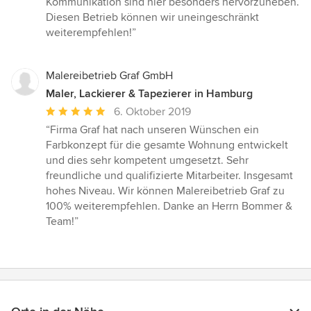
Kommunikation sind hier besonders hervorzuheben.
5
Diesen Betrieb können wir uneingeschränkt
Sternen
weiterempfehlen!”
Malereibetrieb Graf GmbH
Maler, Lackierer & Tapezierer in Hamburg
Durchschnittliche
6. Oktober 2019
Bewertung:
“Firma Graf hat nach unseren Wünschen ein
5
Farbkonzept für die gesamte Wohnung entwickelt
von
und dies sehr kompetent umgesetzt. Sehr
5
freundliche und qualifizierte Mitarbeiter. Insgesamt
Sternen
hohes Niveau. Wir können Malereibetrieb Graf zu
100% weiterempfehlen. Danke an Herrn Bommer &
Team!”