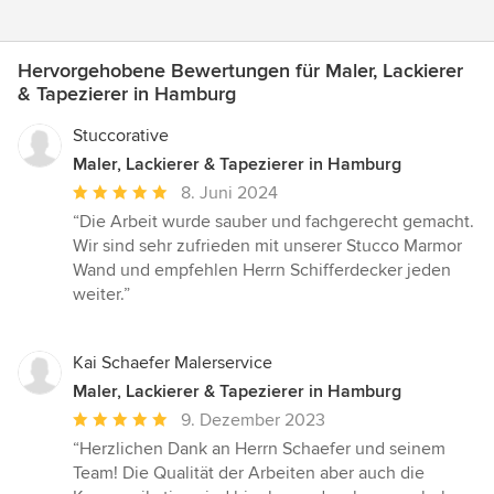
Hervorgehobene Bewertungen für Maler, Lackierer
& Tapezierer in Hamburg
Stuccorative
Maler, Lackierer & Tapezierer in Hamburg
Durchschnittliche
8. Juni 2024
Bewertung:
“Die Arbeit wurde sauber und fachgerecht gemacht.
5
Wir sind sehr zufrieden mit unserer Stucco Marmor
von
Wand und empfehlen Herrn Schifferdecker jeden
5
weiter.”
Sternen
Kai Schaefer Malerservice
Maler, Lackierer & Tapezierer in Hamburg
Durchschnittliche
9. Dezember 2023
Bewertung:
“Herzlichen Dank an Herrn Schaefer und seinem
5
Team! Die Qualität der Arbeiten aber auch die
von