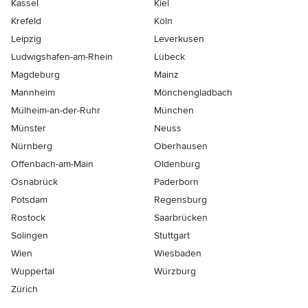
Kassel
Kiel
Krefeld
Köln
Leipzig
Leverkusen
Ludwigshafen-am-Rhein
Lübeck
Magdeburg
Mainz
Mannheim
Mönchen­gladbach
Mülheim-an-der-Ruhr
München
Münster
Neuss
Nürnberg
Oberhausen
Offenbach-am-Main
Oldenburg
Osnabrück
Paderborn
Potsdam
Regensburg
Rostock
Saarbrücken
Solingen
Stuttgart
Wien
Wiesbaden
Wuppertal
Würzburg
Zürich