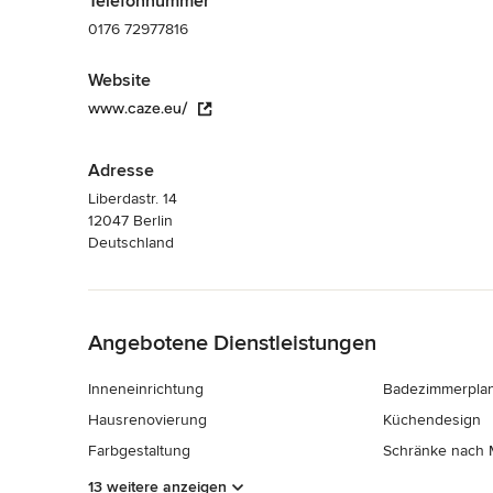
Telefonnummer
0176 72977816
Website
www.caze.eu/
Adresse
Liberdastr. 14
12047 Berlin
Deutschland
Zurück zum Menü
Angebotene Dienstleistungen
Inneneinrichtung
Badezimmerpla
Hausrenovierung
Küchendesign
Farbgestaltung
Schränke nach
13 weitere anzeigen