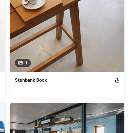
felder wie Lebendigkeit und Einfachheit, sowie Tradition und 
form mit Herstellung und Anwendung, zu bringen.
6
11
Stehbank Bock