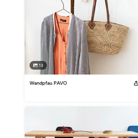
Herausforderung und Leidenschaft sind für mich, Spannungs
Moderne in ein gesundes und ästhetisches Verhältnis, kon
Auszeichnungen:
Best of houzz - Award 2016
Impressum
Carolin Zeyher Dresdenerstr. 20 10999 Berlin 01767297781
Kategorie
Interior Designer & Raumausstatter
13
Wandpfau PAVO