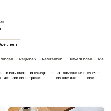
5 Sternen
gen
er
Speichern
istungen
Regionen
Referenzen
Bewertungen
Ideenb
e ich individuelle Einrichtungs- und Farbkonzepte für Ihren Wohn- 
 Dies kann ein komplettes Interior sein oder auch nur kleine 
essoires einzusetzen die in Deutschland oder Europa gefertigt 
t Objekte eingezogen werden. Ein individueller und gemütlicher 
eine Details, die Großes bewirken.

aze aus – in meinen Arbeiten ist stets ein Bezug zur Natur 
 Umwelt ist grundsätzlich in Herangehensweise und Ausarbeitung 