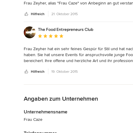
Frau Zeyher, alias "Frau Caze" von Anbeginn an gut verstan
ich an der Entstehung teilhaben durfte. Das Ergebnis war 
Hilfreich
21. Oktober 2015
Werk. Danke!
The Food Entrepreneurs Club
Durchschnittliche Bewertung: 5 von 5 Sternen
Frau Zeyher hat ein sehr feines Gespür für Stil und hat na
haben. Sie hat unsere Events für anspruchsvolle junge Foo
bereichert. Ihre offene und herzliche Art und ihr professi
Zusammenarbeit äußerst angenehm. Danke für alles! Jederz
Hilfreich
19. Oktober 2015
Zurück zum Menü
Angaben zum Unternehmen
Unternehmensname
Frau Caze