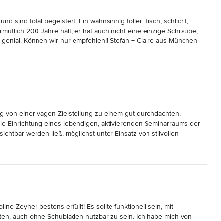
d sind total begeistert. Ein wahnsinnig toller Tisch, schlicht, 
vermutlich 200 Jahre hält, er hat auch nicht eine einzige Schraube, 
- genial. Können wir nur empfehlen!! Stefan + Claire aus München
g von einer vagen Zielstellung zu einem gut durchdachten, 
ie Einrichtung eines lebendigen, aktivierenden Seminarraums der 
htbar werden ließ, möglichst unter Einsatz von stilvollen 
Ideen auf und überzeugte mit Umsetzungsvorschlägen im Rahmen 
n Raumgestaltungselemente wurden in hoher Qualität hergestellt 
ie verlässliche Umsetzung und sind äußerst zufrieden mit dem 
e Zeyher bestens erfüllt! Es sollte funktionell sein, mit 
ten, auch ohne Schubladen nutzbar zu sein. Ich habe mich von 