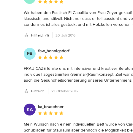
Durchschnittliche Bewertung: 5 von 5 Sternen
Wir haben den Esstisch El Caballito von Frau Zeyer gekauft un
klassisch, und stilvoll. Nicht nur dass er toll aussieht und 
sondern es ist alles gesteckt und mit Holzkeilen versehen 
Hilfreich (1)
20. Juli 2016
faw_hennigsdorf
FA
Durchschnittliche Bewertung: 5 von 5 Sternen
FRAU CAZE führte uns mit intensiver und kreativer Beratun
individuell abgestimmten (Seminar-)Raumkonzept. Ziel war d
auch die Gesundheitsorientierung unseres Unternehmens sic
Naturmaterialien. Frau Zeyher nahm unsere Wünsche und 
Hilfreich
21. Oktober 2015
der gegebenen finanziellen Möglichkeiten. Die entworfene
und geliefert. Wir danken FRAU CAZE für die Flexibilität, d
hochwertigen und individuellen Ergebnis.
ka_bruechner
KA
Durchschnittliche Bewertung: 5 von 5 Sternen
Mein Wunsch nach einem individuellen Bett wurde von Carolin
Schubladen für Stauraum aber dennoch die Möglichkeit bie