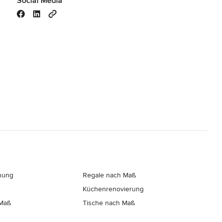
Social Media
nung
Regale nach Maß
Küchenrenovierung
 Maß
Tische nach Maß