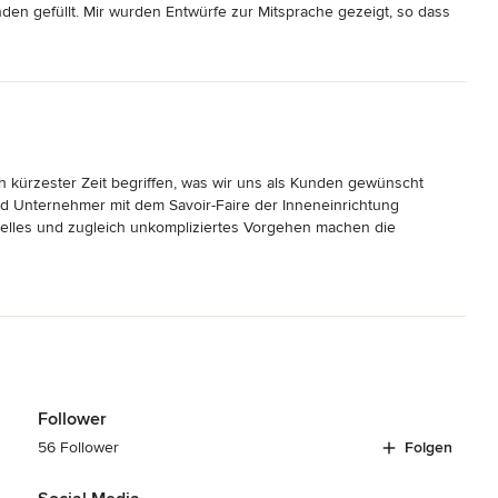
den gefüllt. Mir wurden Entwürfe zur Mitsprache gezeigt, so dass 
höchst erfreulich und ich schlafe ganz wunderbar in dem schönen 
ch kürzester Zeit begriffen, was wir uns als Kunden gewünscht 
d Unternehmer mit dem Savoir-Faire der Inneneinrichtung 
onelles und zugleich unkompliziertes Vorgehen machen die 
eit wieder!
Follower
56 Follower
Folgen