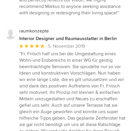
and perfectly reflects our vision. We highly
recommend Markus to anyone seeking assistance
with designing or redesigning their living space!”
raumkonzepte
Interior Designer und Raumausstatter in Berlin
Durchschnittliche
5. November 2019
Bewertung:
“Fr. Fritsch half uns bei der Umgestaltung eines
5
Wohn-und Essbereichs in einer WG für geistig
von
beeinträchtigte Senioren. Sie sprudelte nur so vor
5
Ideen und konstruktiven Vorschlägen. Nun haben
Sternen
wir eine lange Liste, die es gilt umzusetzen und wir
sind dank des positiven Auftretens von Fr. Fritsch
sehr motiviert. Ihr Prinzip mit kleinen & einfachen
Mitteln umzugestalten und Neues zu erschaffen
gefiel uns sehr. Auch auf unsere Terrasse hat sie
gleich ein Auge geworfen und konnte uns super
hilfreiche Tipps geben. Das geplante Zeitfenster hat
sie gar nicht benötigt um uns all diese Ratschläge