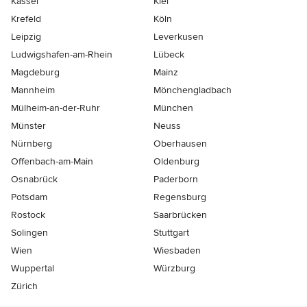
Kassel
Kiel
Krefeld
Köln
Leipzig
Leverkusen
Ludwigshafen-am-Rhein
Lübeck
Magdeburg
Mainz
Mannheim
Mönchen­gladbach
Mülheim-an-der-Ruhr
München
Münster
Neuss
Nürnberg
Oberhausen
Offenbach-am-Main
Oldenburg
Osnabrück
Paderborn
Potsdam
Regensburg
Rostock
Saarbrücken
Solingen
Stuttgart
Wien
Wiesbaden
Wuppertal
Würzburg
Zürich