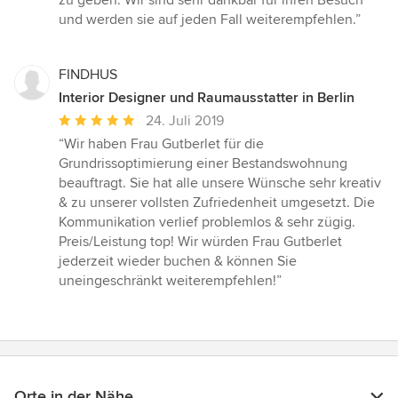
zu geben. Wir sind sehr dankbar für ihren Besuch
und werden sie auf jeden Fall weiterempfehlen.”
FINDHUS
Interior Designer und Raumausstatter in Berlin
Durchschnittliche
24. Juli 2019
Bewertung:
“Wir haben Frau Gutberlet für die
5
Grundrissoptimierung einer Bestandswohnung
von
beauftragt. Sie hat alle unsere Wünsche sehr kreativ
5
& zu unserer vollsten Zufriedenheit umgesetzt. Die
Sternen
Kommunikation verlief problemlos & sehr zügig.
Preis/Leistung top! Wir würden Frau Gutberlet
jederzeit wieder buchen & können Sie
uneingeschränkt weiterempfehlen!”
Orte in der Nähe