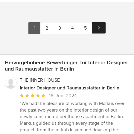
1
2
3
4
5
Hervorgehobene Bewertungen für Interior Designer
und Raumausstatter in Berlin
THE INNER HOUSE
Interior Designer und Raumausstatter in Berlin
Durchschnittliche
16. Juni 2024
Bewertung:
“We had the pleasure of working with Markus over
5
the past two years on the interior design of our
von
newly constructed penthouse apartment in Berlin.
5
Markus guided us through every stage of the
Sternen
project, from the initial design and devising the