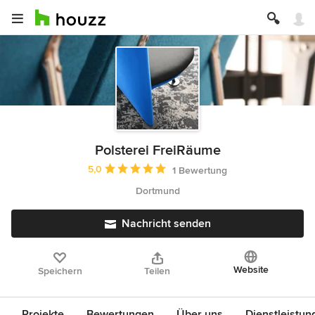
Polsterei FreiRäume
Durchschnittliche Bewertung: 5 von 5 Sternen
5,0
1 Bewertung
Dortmund
Nachricht senden
Website
Speichern
Teilen
Projekte
Bewertungen
Über uns
Dienstleistun