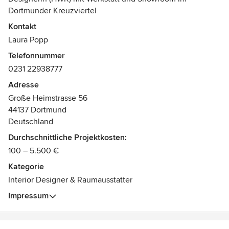
Dortmunder Kreuzviertel
Auszeichnungen:
Kontakt
Designerin HWK 2015
Laura Popp
Kammersiegerin Dortmund im Bereich Raumausstattung
Telefonnummer
0231 22938777
Adresse
Große Heimstrasse 56
44137 Dortmund
Deutschland
Durchschnittliche Projektkosten:
100 – 5.500 €
Kategorie
Interior Designer & Raumausstatter
Impressum