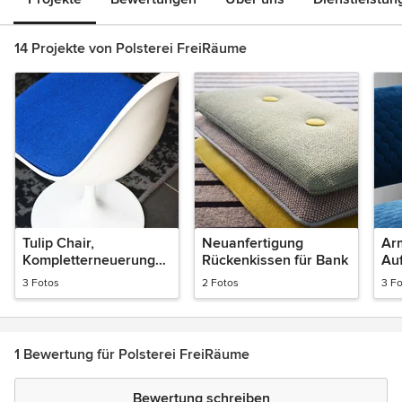
14 Projekte von Polsterei FreiRäume
Tulip Chair,
Neuanfertigung
Ar
Kompletterneuerung
Rückenkissen für Bank
Auf
Polster
Ne
3 Fotos
2 Fotos
3 F
1 Bewertung für Polsterei FreiRäume
Bewertung schreiben