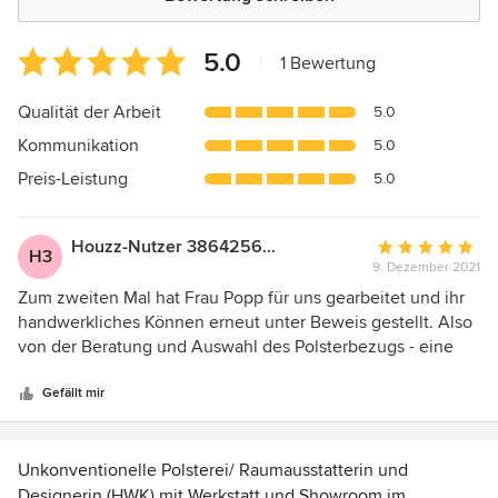
Durchschnittliche
5.0
|
1 Bewertung
Bewertung:
5
Qualität der Arbeit
5.0
von
Kommunikation
5.0
5
Sternen
Preis-Leistung
5.0
Houzz-Nutzer 386425614
Durchschnittlic
H3
9. Dezember 2021
Bewertung:
5
Zum zweiten Mal hat Frau Popp für uns gearbeitet und ihr
von
handwerkliches Können erneut unter Beweis gestellt. Also
5
von der Beratung und Auswahl des Polsterbezugs - eine
Sternen
schöne, feine Wahre aus England -, bis hin zum völligen
Austausch des Innenlebens unseres chaiselongueartigen
Gefällt mir
Sofas hat Frau Popp perfekt ausgeführt. Besonders die
umfangreiche und akkurate Näharbeit überzeugt wirklich
sehr. Das Möbel ist wie neu. Mit besten Empfehlungen!
Unkonventionelle Polsterei/ Raumausstatterin und
Dortmund im Dezember 2021, Hüggenberg
Designerin (HWK) mit Werkstatt und Showroom im