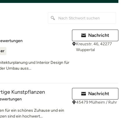
Nachricht
rtung: 5 von 5 Sternen
Bewertungen
Kreuzstr. 46, 42277
Wuppertal
ner
hitekturplanung und Interior Design für
der Umbau auss...
ertige Kunstpflanzen
Nachricht
rtung: 4.9 von 5 Sternen
Bewertungen
45479 Mülheim / Ruhr
n für ein schönes Zuhause und ein
en sind ein hochwert...