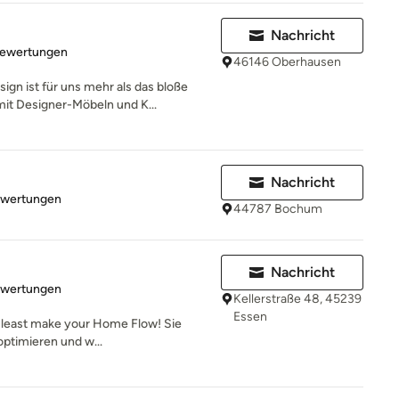
Nachricht
rtung: 5 von 5 Sternen
Bewertungen
46146 Oberhausen
gn ist für uns mehr als das bloße
t Designer-Möbeln und K...
Nachricht
rtung: 5 von 5 Sternen
ewertungen
44787 Bochum
Nachricht
rtung: 5 von 5 Sternen
ewertungen
Kellerstraße 48, 45239
Essen
 at least make your Home Flow! Sie
ptimieren und w...