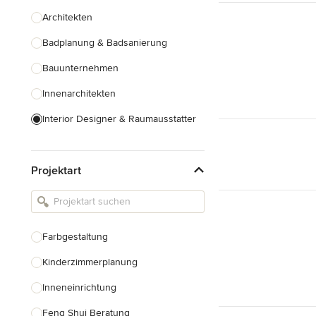
Architekten
Badplanung & Badsanierung
Bauunternehmen
Innenarchitekten
Interior Designer & Raumausstatter
Küchenplanung
Projektart
Landschaftsarchitekten
Armaturen & Sanitärbedarf
Beleuchtung
Farbgestaltung
Einbauschränke
Kinderzimmerplanung
Alle anzeigen
Inneneinrichtung
Feng Shui Beratung