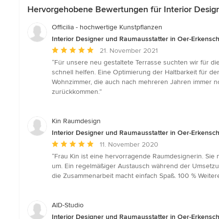
Hervorgehobene Bewertungen für Interior Desig
Officilia - hochwertige Kunstpflanzen
Interior Designer und Raumausstatter in Oer-Erkensc
Durchschnittliche
21. November 2021
Bewertung:
“Für unsere neu gestaltete Terrasse suchten wir für d
5
schnell helfen. Eine Optimierung der Haltbarkeit für d
von
Wohnzimmer, die auch nach mehreren Jahren immer noch
5
zurückkommen.”
Sternen
Kin Raumdesign
Interior Designer und Raumausstatter in Oer-Erkensc
Durchschnittliche
11. November 2020
Bewertung:
“Frau Kin ist eine hervorragende Raumdesignerin. Sie
5
um. Ein regelmäßiger Austausch während der Umsetzung
von
die Zusammenarbeit macht einfach Spaß. 100 % Weiter
5
Sternen
AID-Studio
Interior Designer und Raumausstatter in Oer-Erkensc