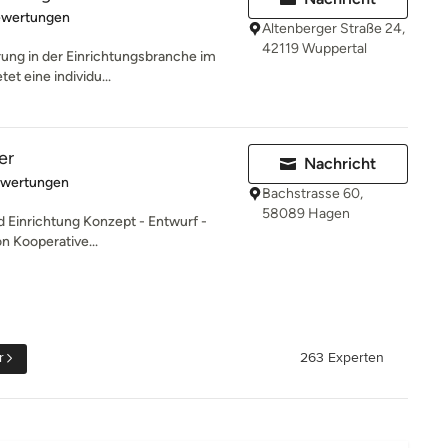
rtung: 5 von 5 Sternen
ewertungen
Altenberger Straße 24,
42119 Wuppertal
rung in der Einrichtungsbranche im
t eine individu...
er
Nachricht
rtung: 5 von 5 Sternen
ewertungen
Bachstrasse 60,
58089 Hagen
d Einrichtung Konzept - Entwurf -
on Kooperative...
r
263 Experten