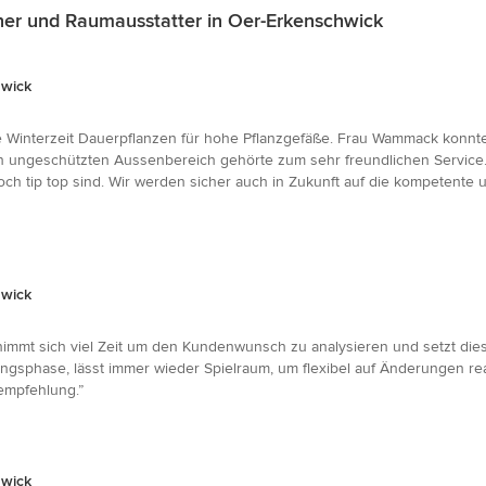
ner und Raumausstatter in Oer-Erkenschwick
hwick
ie Winterzeit Dauerpflanzen für hohe Pflanzgefäße. Frau Wammack konnt
en ungeschützten Aussenbereich gehörte zum sehr freundlichen Service. W
 tip top sind. Wir werden sicher auch in Zukunft auf die kompetente u
hwick
 nimmt sich viel Zeit um den Kundenwunsch zu analysieren und setzt die
sphase, lässt immer wieder Spielraum, um flexibel auf Änderungen reag
empfehlung.”
hwick