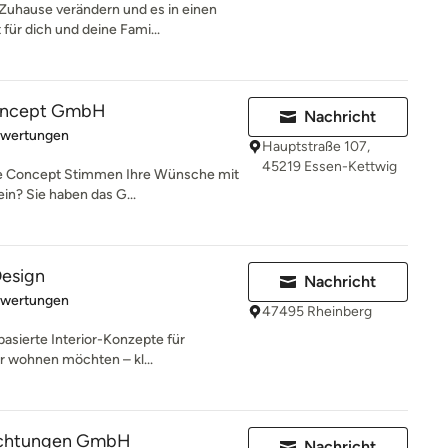
Zuhause verändern und es in einen
ür dich und deine Fami...
oncept GmbH
Nachricht
rtung: 5 von 5 Sternen
ewertungen
Hauptstraße 107,
45219 Essen-Kettwig
e Concept Stimmen Ihre Wünsche mit
in? Sie haben das G...
Design
Nachricht
rtung: 5 von 5 Sternen
ewertungen
47495 Rheinberg
ebasierte Interior-Konzepte für
r wohnen möchten – kl...
richtungen GmbH
Nachricht