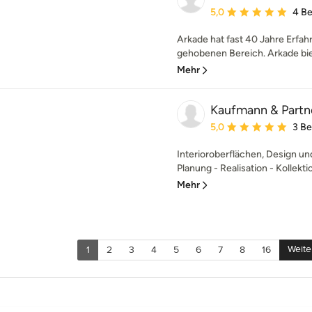
Durchschnittliche Bewe
5,0
4 B
Arkade hat fast 40 Jahre Erfah
gehobenen Bereich. Arkade biete
Mehr
Kaufmann & Partn
Durchschnittliche Bewe
5,0
3 B
Interioroberflächen, Design un
Planung - Realisation - Kollekti
Mehr
Weite
1
2
3
4
5
6
7
8
16