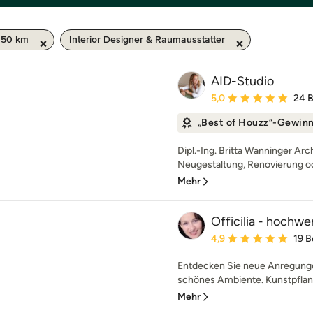
 50 km
Interior Designer & Raumausstatter
AID-Studio
Durchschnittliche Bewe
5,0
24 
„Best of Houzz“-Gewin
Dipl.-Ing. Britta Wanninger Arc
Neugestaltung, Renovierung o
Mehr
Officilia - hochw
Durchschnittliche Bewe
4,9
19 
Entdecken Sie neue Anregunge
schönes Ambiente. Kunstpflanz
Mehr