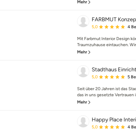
Mehr
FARBMUT Konzept.
Durchschnittliche Bewe
5,0
4 B
Mit Farbmut Interior Design kön
Traumzuhause eintauchen. Wir e
Mehr
Stadthaus Einrich
Durchschnittliche Bewe
5,0
5 B
Seit über 20 Jahren ist das Sta
das in uns gesetzte Vertrauen is
Mehr
Happy Place Inter
Durchschnittliche Bewe
5,0
4 B