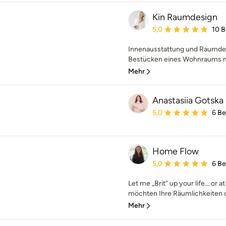
Kin Raumdesign
Durchschnittliche Bewe
5,0
10 
Innenausstattung und Raumdesi
Bestücken eines Wohnraums mi
Mehr
Anastasiia Gotska
Durchschnittliche Bewe
5,0
6 B
Home Flow
Durchschnittliche Bewe
5,0
6 B
Let me „Brit“ up your life... or
möchten Ihre Räumlichkeiten o
Mehr