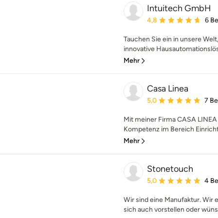
Intuitech GmbH
Durchschnittliche Bewe
4,8
6 B
Tauchen Sie ein in unsere Welt,
innovative Hausautomationslös
Mehr
Casa Linea
Durchschnittliche Bewe
5,0
7 B
Mit meiner Firma CASA LINEA so
Kompetenz im Bereich Einrich
Mehr
Stonetouch
Durchschnittliche Bewe
5,0
4 B
Wir sind eine Manufaktur. Wir 
sich auch vorstellen oder wüns