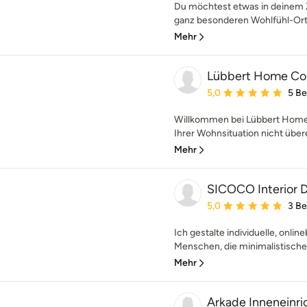
Du möchtest etwas in deinem 
ganz besonderen Wohlfühl-Ort f
Mehr
Lübbert Home C
Durchschnittliche Bewe
5,0
5 B
Willkommen bei Lübbert Hom
Ihrer Wohnsituation nicht übere
Mehr
SICOCO Interior 
Durchschnittliche Bewe
5,0
3 B
Ich gestalte individuelle, onlin
Menschen, die minimalistische
Mehr
Arkade Innenein