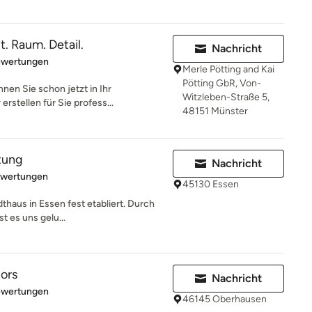
 Raum. Detail.
Nachricht
rtung: 5 von 5 Sternen
ewertungen
Merle Pötting and Kai
Pötting GbR, Von-
nen Sie schon jetzt in Ihr
Witzleben-Straße 5,
rstellen für Sie profess...
48151 Münster
tung
Nachricht
rtung: 5 von 5 Sternen
ewertungen
45130 Essen
dthaus in Essen fest etabliert. Durch
t es uns gelu...
iors
Nachricht
rtung: 5 von 5 Sternen
ewertungen
46145 Oberhausen