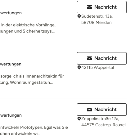
Nachricht
rtung: 4.8 von 5 Sternen
ewertungen
Sudetenstr. 13a,
58708 Menden
 in der elektrische Vorhänge,
ungen und Sicherheitssys...
Nachricht
rtung: 5 von 5 Sternen
ewertungen
42115 Wuppertal
rge ich als Innenarchitektin für
tung, Wohnraumgestaltun...
Nachricht
rtung: 5 von 5 Sternen
ewertungen
Zeppelinstraße 12a,
44575 Castrop-Rauxel
entwickeln Prototypen. Egal was Sie
chen entwickeln wi...