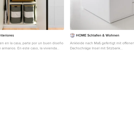
teriores
HOME Schlafen & Wohnen
en en la casa, parte por un buen diseño
Ankleide nach Maß gefertigt mit offene
este caso, la vivienda
Dachschräge Insel mit Sitzbank
da de almacenaje, por lo que nos
Großes, Neutrales Modernes Ankleidez
oner de espacios tan únicos como zona
Ankleidebereich, offenen Schränken, w
pa blanca.
Schränken, Marmorboden und weißem 