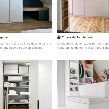
agement
Chrysalide Architecture
cente à la tête de lit se décline dans le
Ce meuble multi fonctions permet d'app
hique et se déroule en bureau
nombreux rangements. Il sert pour l'ent
penderie et sa niche "vide poche", de 
Ingebautes, Neutrales Modernes
les gros éléments du quotidien (planche
 mit hellem Holzboden, braunem
aspirateur), de vaisselier pour la salle 
en Schränken in Paris
niche décoratives. Ces niches permette
visuellement la structure et d'attirer le 
décoration. Nous retrouvons le décor bois des niches
pour le bardage du coté que l'on voit dès
habille la largeur du meuble qui est mas
et le bardage apportent une dynamique
graphisme au meuble.