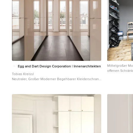
Mittelgroßer Mo
Egg and Dart Design Corporation | Innenarchitekten
offenen Schrän
Tobias Kreissl
Holzboden und
Neutraler, Großer Moderner Begehbarer Kleiderschrank
mit flächenbündigen Schrankfronten und weißen
Schränken in München