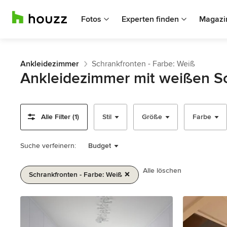
Fotos
Experten finden
Magazi
Ankleidezimmer
Schrankfronten - Farbe: Weiß
Ankleidezimmer mit weißen S
Alle Filter (1)
Stil
Größe
Farbe
Suche verfeinern:
Budget
Alle löschen
Schrankfronten - Farbe: Weiß
1
von
2