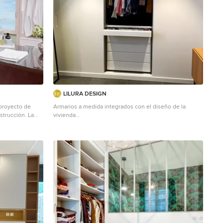
LILURA DESIGN
 proyecto de
Armarios a medida integrados con el diseño de la
strucción. La
vivienda
vés de nuestra
Kleiner, Neutraler Klassischer Begehbarer
quiso obtener
Kleiderschrank mit flächenbündigen Schrankfronten
ráneos y
und weißen Schränken in Malaga
r mobiliario
arse a un estilo