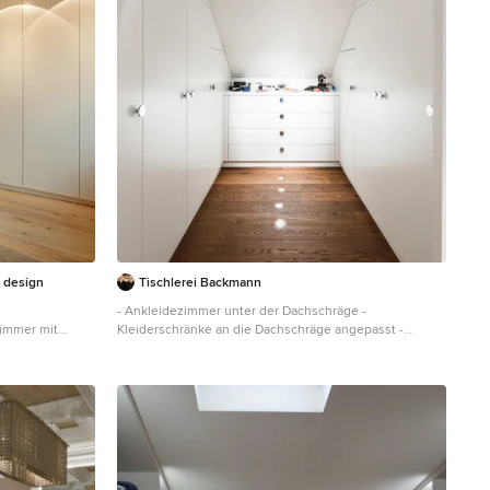
 design
Tischlerei Backmann
- Ankleidezimmer unter der Dachschräge -
immer mit
Kleiderschränke an die Dachschräge angepasst -
ankfronten,
Schubkästen mit extra tiefen Auszügen um den
und beigem
Stauraum unter der Dachschräge optimal auszunutzen