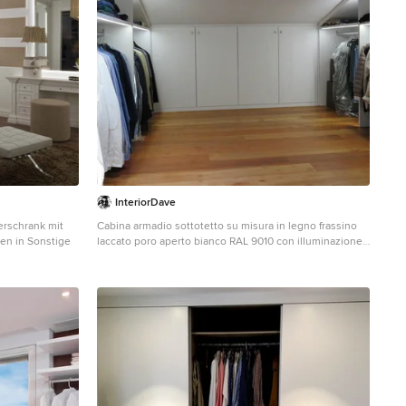
InteriorDave
erschrank mit
Cabina armadio sottotetto su misura in legno frassino
en in Sonstige
laccato poro aperto bianco RAL 9010 con illuminazione
LED.
Neutraler Moderner Begehbarer Kleiderschrank mit
flächenbündigen Schrankfronten, weißen Schränken
und braunem Holzboden in Sonstige