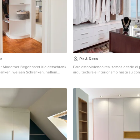
ec
Pic & Deco
ler Moderner Begehbarer Kleiderschrank
Para esta vivienda realizamos desde el
ränken, weißen Schränken, hellem
arquitectura e interiorismo hasta su con
braunem Boden in Paris
decoración la llevamos vía online a tra
plataforma Pic & Deco. Nuestro cliente 
un apartamento de acabados contempo
neutros con la finalidad de poder mezcla
existente con mobiliario nuevo sin aferr
arquitéctonico.