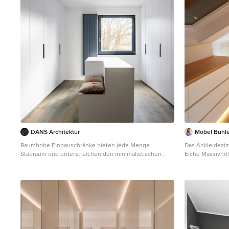
DANS Architektur
Möbel Bühle
Raumhohe Einbauschränke bieten jede Menge
Das Ankleidezim
Stauraum und unterstreichen den minimalistischen
Eiche Massivhol
Charakter der Wohnung.
weiß lackiert. D
Neutraler, Großer Moderner Begehbarer Kleiderschrank
Schiebetüren zu
mit flächenbündigen Schrankfronten, weißen
sowie eine Sock
Schränken, dunklem Holzboden und braunem Boden in
Bestandteil die
Dortmund