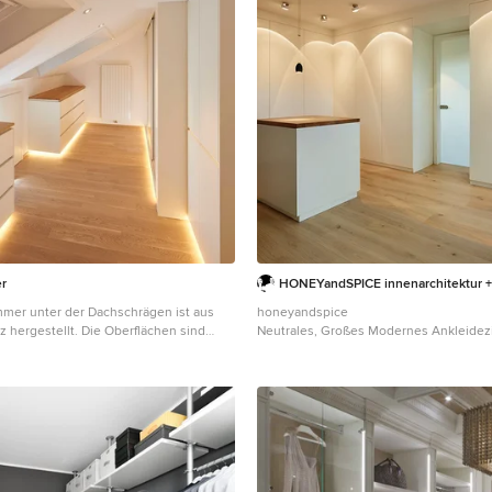
r
HONEYandSPICE innenarchitektur +
mer unter der Dachschrägen ist aus
honeyandspice
z hergestellt. Die Oberflächen sind
Neutrales, Großes Modernes Ankleidez
ie Kleiderschränke sind mit Dreh- und
Ankleidebereich, flächenbündigen Schr
gänglich. Indirekte LED Beleuchtung
weißen Schränken, hellem Holzboden 
elbeleuchtung sind ebenfalls
Boden in Frankfurt am Main
ser Ausführung.