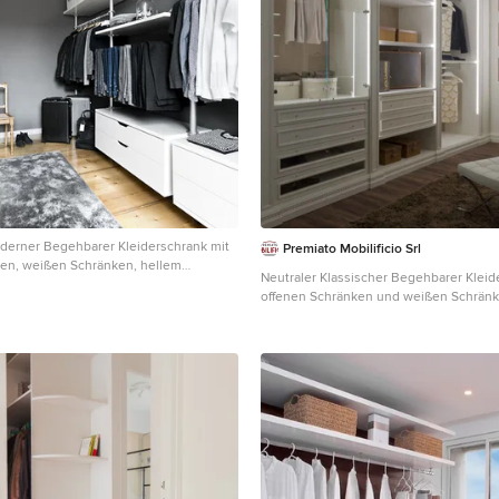
derner Begehbarer Kleiderschrank mit
Premiato Mobilificio Srl
ken, weißen Schränken, hellem
Neutraler Klassischer Begehbarer Kleid
 beigem Boden in Hamburg
offenen Schränken und weißen Schränk