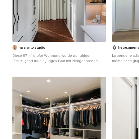
hala anto studio
hetre.amen
Diese 97 m² große Wohnung wurde als ruhiger
La penderie adja
Rückzugsort für ein junges Paar mit Neugeborenem
même code grap
vollständig umgestaltet. Die beiden Bewohner teilen
d'appoint.
eine Leidenschaft für Kunst, Musik, Reisen und edlen
Mittelgroßes, E
Wein – und genau diese Interessen spiegeln sich im
Ankleidezimmer
Interior Design wider. Die neue Raumgestaltung
Boden und weiß
kombiniert hohe Funktionalität mit einer warmen,
einladenden Atmosphäre. Farblich dominieren sanfte
Off-White-Töne, ergänzt durch elegantes
Walnussholzfurnier, maßgefertigte Tischlerei und einen
charaktervollen Merbau-Holzboden. Das Herzstück der
Wohnung bildet ein offener Wohn-, Ess- und
Küchenbereich mit viel Tageslicht, einem
maßgeschneiderten Weinschrank, einer stilvollen
Vinyl-Aufbewahrungslösung sowie hochwertiger
Einbauküche. Im geteilten Schlafzimmer wurde ein