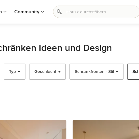
n
Community
chränken Ideen und Design
Typ
Geschlecht
Schrankfronten - Stil
Sch