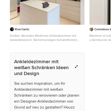
ruhiger Arbeitsbereich integriert – ideal für das
Homeoffice. Das Kinderzimmer überzeugt durch ein
zeitloses Farbkonzept in Salbeigrün und klare Linien –
minimalistisch, aber gemütlich. Besonders viel Wert
wurde auf eine durchdachte Lichtplanung, cleveren
Stauraum und harmonische Materialien gelegt.
Maßanfertigungen vom Schreiner sorgen für eine
Riva Cantù
Comodoos In
perfekte Nutzung jedes Zentimeters, ohne dabei den
eleganten Gesamteindruck zu stören. Das Ergebnis ist
Großes, Neutrales Modernes Ankleidezimmer mit
Mantener el ord
ein funktionales, stilvolles Zuhause mit individuellem
Ankleidebereich, flächenbündigen Schrankfronten,
y distribución de armarios. En 
Charakter – ideal zum Leben, Arbeiten, Entspannen
weißen Schränken, hellem Holzboden und beigem
estaba muy dota
und Feiern.
Boden in Mailand
permitimos disp
de plancha y ro
Ankleidezimmer mit
weißen Schränken Ideen
und Design
Sie suchen Inspiration, um Ihr
Ankleidezimmer mit weißen
Schränken zu renovieren oder planen
ein Designer-Ankleidezimmer von
Grund auf neu zu gestalten? Houzz