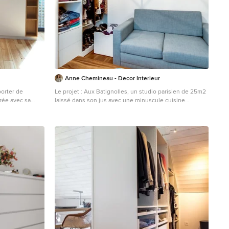
Anne Chemineau - Decor Interieur
orter de
Le projet : Aux Batignolles, un studio parisien de 25m2
rée avec sa
laissé dans son jus avec une minuscule cuisine
rangement pour
biscornue dans l’entrée et une salle de bains avec WC,
 à repasser,
vieillotte en plein milieu de l’appartement. La jeune
à manger, de
propriétaire souhaite revoir intégralement les espaces
nt d'alléger
pour obtenir un studio très fonctionnel et clair. Notre
regard sur la
solution : Nous allons faire table rase du passé et
supprimer tous les murs. Grâce à une surélévation
 l'entrée. Il
partielle du plancher pour les conduits sanitaires, nous
sif. Les niches
allons repenser intégralement l’espace tout en tenant
 est du
compte de différentes contraintes techniques. Une
chambre en alcôve surélevée avec des rangements
tiroirs dissimulés en dessous, dont un avec une marche
escamotable, est créée dans l’espace séjour. Un
dressing coulissant à la verticale complète les
rangements et une verrière laissera passer la lumière.