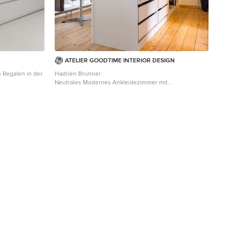
La salle de bains est équipée d’une grande douche à
l’italienne et d’un plan vasque sur-mesure avec lave-
linge encastré. Les WC sont indépendants. La cuisine
est ouverte sur le séjour et est équipée de tout
l’électroménager nécessaire avec un îlot repas très
convivial. Un meuble d’angle menuisé permet de
ranger livres et vaisselle.
ATELIER GOODTIME INTERIOR DESIGN
n Regalen in der
Hadrien Brunner
Neutrales Modernes Ankleidezimmer mit
immer mit
Ankleidebereich, flächenbündigen Schrankfronten,
eißen
weißen Schränken und hellem Holzboden in Nantes
Boden in Köln