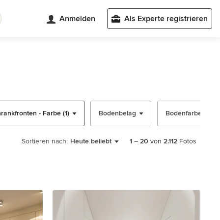
Anmelden
Als Experte registrieren
rankfronten - Farbe (1)
Bodenbelag
Bodenfarbe
Sortieren nach:
Heute beliebt
1
–
20
von
2.112
Fotos