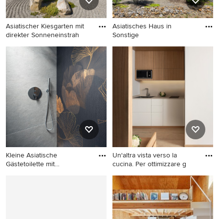
Asiatischer Kiesgarten mit
Asiatisches Haus in
direkter Sonneneinstrah
Sonstige
Asiatischer Kiesgarten mit
Asiatisches Haus in Sonstige
direkter Sonneneinstrahlung
in Marseille
Kleine Asiatische
Un'altra vista verso la
Gästetoilette mit
cucina. Per ottimizzare g
flächenbündige
Kleine Asiatische
Offene, Einzeilige, Kleine
Gästetoilette mit
Asiatische Küche ohne Insel
flächenbündigen
mit Unterbauwaschbecken,
Schrankfronten, hellen
flächenbündigen