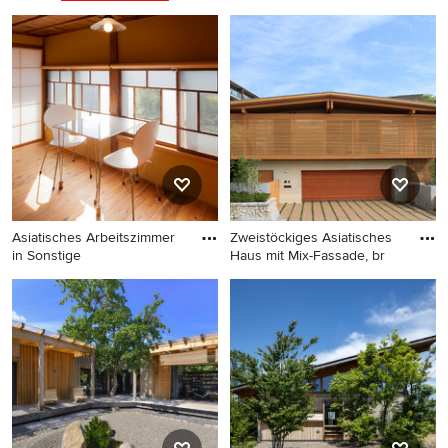
Asiatischer Japanischer
Garten in Tokio
Asiatisches Arbeitszimmer
Zweistöckiges Asiatisches
in Sonstige
Haus mit Mix-Fassade, br
Asiatisches Arbeitszimmer in
Zweistöckiges Asiatisches
Sonstige
Haus mit Mix-Fassade,
brauner Fassadenfarbe und
Satteldach in Nagoya