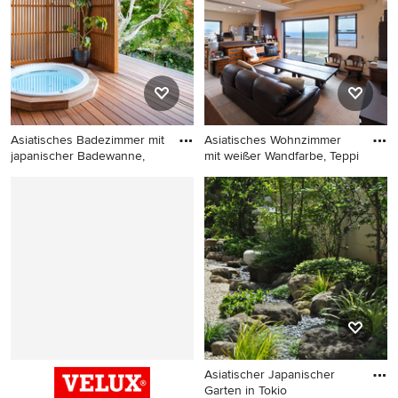
Boden in Sonstige
Asiatisches Badezimmer mit
Asiatisches Wohnzimmer
japanischer Badewanne,
mit weißer Wandfarbe, Teppi
Asiatisches Badezimmer mit
Asiatisches Wohnzimmer mit
japanischer Badewanne,
weißer Wandfarbe,
dunklem Holzboden und
Teppichboden und beigem
braunem Boden in Sonstige
Boden in Sonstige
Asiatischer Japanischer
Garten in Tokio