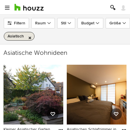
Filtern
Raum
Stil
Budget
Größe
Asiatisch
Asiatische Wohnideen
Kleiner Asiatischer Garten
Asiatisches Schlafzimmer in