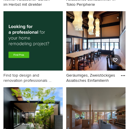
im Herbst mit direkter
Tokio Peripherie
Kleiner Asiatischer Garten im
Asiatisches Schlafzimmer in
Herbst mit direkter
Tokio Peripherie
Sonneneinstrahlung,
Natursteinplatten und
Holzzaun in Bonn
Find top design and
Geräumiges, Zweistöckiges
renovation professionals on
Asiatisches Einfamilienh
Houzz
Geräumiges, Zweistöckiges
Asiatisches Einfamilienhaus
mit Putzfassade, schwarzer
Fassadenfarbe, Satteldach,
Ziegeldach und schwarzem
Dach in Sonstige