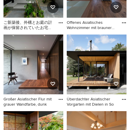
ご新築後、外構とお庭の計
Offenes Asiatisches
画が保留されていたお宅に
Wohnzimmer mit brauner
て、今回外構とお庭の工事
Wandfar
Asiatischer Patio in Fukuoka
Offenes Asiatisches
を一緒に行いました。LIXI
Wohnzimmer mit brauner
Wandfarbe, freistehendem
TV, braunem Boden und
dunklem Holzboden in
Nagoya
Großer Asiatischer Flur mit
Überdachter Asiatischer
grauer Wandfarbe, dunk
Vorgarten mit Dielen in So
Großer Asiatischer Flur mit
Überdachter Asiatischer
grauer Wandfarbe, dunklem
Vorgarten mit Dielen in
Holzboden und braunem
Sonstige