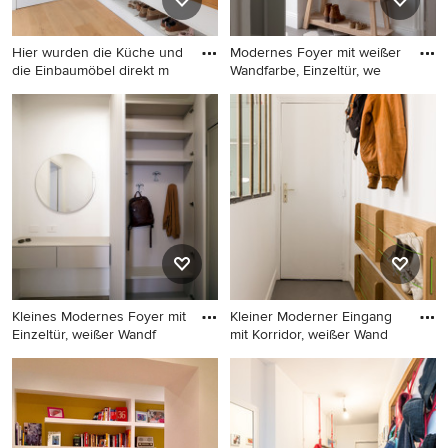
Hier wurden die Küche und
Modernes Foyer mit weißer
die Einbaumöbel direkt m
Wandfarbe, Einzeltür, we
Mittelgroßer Moderner
Modernes Foyer mit weißer
Eingang mit Korridor, weißer
Wandfarbe, Einzeltür, weißer
Wandfarbe, hellem
Haustür und buntem Boden
Holzboden, Einzeltür, weißer
in Sonstige
Haustür und beigem Boden
in Stuttgart
Kleines Modernes Foyer mit
Kleiner Moderner Eingang
Einzeltür, weißer Wandf
mit Korridor, weißer Wand
Kleines Modernes Foyer mit
Kleiner Moderner Eingang
Einzeltür, weißer Wandfarbe,
mit Korridor, weißer
Porzellan-Bodenfliesen,
Wandfarbe, Betonboden,
brauner Haustür und
Einzeltür, weißer Haustür