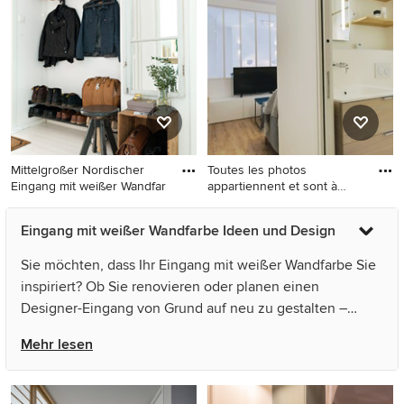
Keramikboden und grauem
Betonboden und grauem
Boden in Sonstige
Boden in Sonstige
Mittelgroßer Nordischer
Toutes les photos
Eingang mit weißer Wandfar
appartiennent et sont à
l'usage
Mittelgroßer Nordischer
Kleiner Skandinavischer
Eingang mit weißer Wandfarbe Ideen und Design
Eingang mit weißer
Eingang mit Korridor, weißer
Wandfarbe und gebeiztem
Wandfarbe und Vinylboden
Sie möchten, dass Ihr Eingang mit weißer Wandfarbe Sie
Holzboden in Göteborg
in Paris
inspiriert? Ob Sie renovieren oder planen einen
Designer-Eingang von Grund auf neu zu gestalten –
Houzz hat 9.987 Bilder der besten Designer,
Mehr lesen
Inneneinrichter und Architekten dieses Landes, unter
anderem von Fouremptywalls und Dizing. Sehen Sie sich
Fotos in vielen verschiedenen Farben und Stilen an –