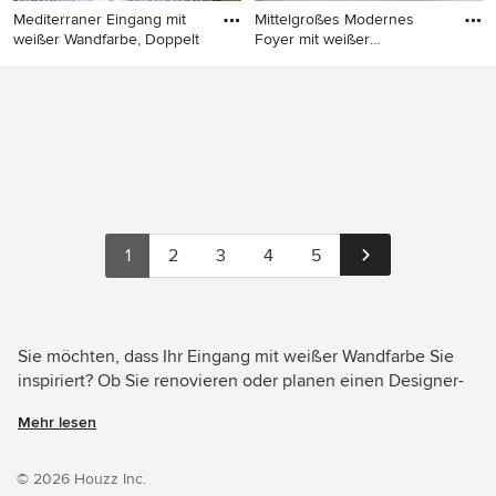
Mediterraner Eingang mit
Mittelgroßes Modernes
weißer Wandfarbe, Doppelt
Foyer mit weißer
Wandfarbe,
Mediterraner Eingang mit
Mittelgroßes Modernes
weißer Wandfarbe,
Foyer mit weißer Wandfarbe,
Doppeltür, Haustür aus Glas
Keramikboden, Einzeltür,
und buntem Boden in Lyon
grauer Haustür und beigem
Boden in Straßburg
1
2
3
4
5
Sie möchten, dass Ihr Eingang mit weißer Wandfarbe Sie
inspiriert? Ob Sie renovieren oder planen einen Designer-
Eingang von Grund auf neu zu gestalten – Houzz hat 9.987
Mehr lesen
Bilder der besten Designer, Inneneinrichter und
Architekten dieses Landes, unter anderem von 株式会社
ZACC建築工房 und Rubeo.. Sehen Sie sich Fotos in vielen
© 2026 Houzz Inc.