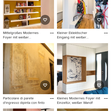
braunem Boden in Venedig
und grauem Boden in Paris
Mittelgroßes Modernes
Kleiner Eklektischer
Foyer mit weißer
Eingang mit weißer
Wandfarbe,
Wandfarbe,
Mittelgroßes Modernes
Kleiner Eklektischer Eingang
Foyer mit weißer Wandfarbe,
mit weißer Wandfarbe,
Porzellan-Bodenfliesen,
Korridor, braunem
Doppeltür, weißer Haustür
Holzboden, Einzeltür, weißer
und beigem Boden in Rom
Haustür und braunem Boden
in Köln
Particolare di parete
Kleines Modernes Foyer mit
d'ingresso dipinta con finto
Einzeltür, weißer Wandf
Großes Klassisches Foyer mit
Kleines Modernes Foyer mit