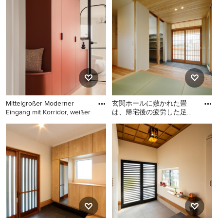
weißer Wandfarbe,
Einzeltür, weißer Wandfarbe,
Backsteinboden, Doppeltür
hellem Holzboden,
und Haustür aus Glas in Rom
schwarzer Haustür und
beigem Boden
Mittelgroßer Moderner
玄関ホールに敷かれた畳
Eingang mit Korridor, weißer
は、帰宅後の疲労した足を
優しく包み込む癒しのスペ
Mittelgroßer Moderner
Großer Eingang mit Korridor,
ースになりました。 ホール
Eingang mit Korridor, weißer
weißer Wandfarbe, Tatami-
の先
Wandfarbe, hellem
Boden, Schiebetür,
Holzboden und braunem
hellbrauner Holzhaustür,
Boden in Paris
grünem Boden, Holzdecke
und Tapetenwänden in
Sonstige