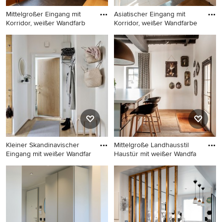
Mittelgroßer Eingang mit
Asiatischer Eingang mit
Korridor, weißer Wandfarb
Korridor, weißer Wandfarbe
Mittelgroßer Eingang mit
Asiatischer Eingang mit
Korridor, weißer Wandfarbe,
Korridor, weißer Wandfarbe,
Keramikboden, Schiebetür,
Schiebetür und grauem
brauner Haustür, grauem
Boden in Sonstige
Boden und Tapetenwänden
in Fukuoka
Kleiner Skandinavischer
Mittelgroße Landhausstil
Eingang mit weißer Wandfar
Haustür mit weißer Wandfa
Kleiner Skandinavischer
Mittelgroße Landhausstil
Eingang mit weißer
Haustür mit weißer
Wandfarbe und hellem
Wandfarbe, braunem
Holzboden in Stockholm
Holzboden, Einzeltür und
schwarzer Haustür in Lyon