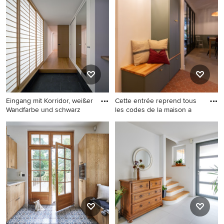
wenn Sie ein Eingang-Design entdeckt haben, das Sie
inspiriert, speichern Sie das Foto in einem Ideenbuch
oder kontaktieren Sie den Experten, dessen Design-
Ideen Sie sich auch für Ihr Zuhause vorstellen können.
Entdecken Sie in unserer Fotogalerie schöne Eingang-
Ideen und finden Sie heraus, warum Houzz die beste
Erfahrung bietet, wenn es um die Renovierung oder das
Einrichten von Haus und Wohnung geht.
Eingang mit Korridor, weißer
Cette entrée reprend tous
Wandfarbe und schwarz
les codes de la maison a
Eingang mit Korridor, weißer
Großer Moderner Eingang
Wandfarbe und schwarzem
mit Korridor, weißer
Boden in Fukuoka
Wandfarbe, Einzeltür und
braunem Boden in Paris