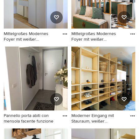
Mittelgroßes Modernes
Mittelgroßes Modernes
Foyer mit weißer
Foyer mit weißer
Wandfarbe,
Wandfarbe,
Mittelgroßes Modernes
Mittelgroßes Modernes
Foyer mit weißer Wandfarbe,
Foyer mit weißer Wandfarbe,
hellem Holzboden, Einzeltür,
hellem Holzboden, Einzeltür
weißer Haustür und beigem
und weißer Haustür in Paris
Boden in Mailand
Pannello porta abiti con
Moderner Eingang mit
mensola facente funzione
Stauraum, weißer
Wandfarbe, B
Kleines Modernes Foyer mit
Moderner Eingang mit
weißer Wandfarbe,
Stauraum, weißer Wandfarbe,