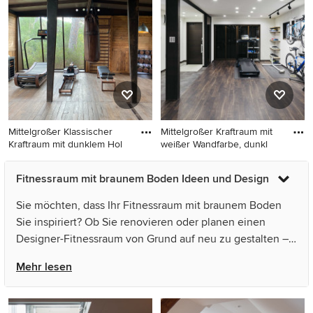
Boden in Bologna
grüner Wandfarbe, dunklem
Holzboden, braunem Boden
und gewölbter Decke in
Saint-Etienne
Mittelgroßer Klassischer
Mittelgroßer Kraftraum mit
Kraftraum mit dunklem Hol
weißer Wandfarbe, dunkl
Mittelgroßer Klassischer
Mittelgroßer Kraftraum mit
Fitnessraum mit braunem Boden Ideen und Design
Kraftraum mit dunklem
weißer Wandfarbe, dunklem
Holzboden, braunem Boden
Holzboden und braunem
Sie möchten, dass Ihr Fitnessraum mit braunem Boden
und Holzdecke in Marseille
Boden in Nagoya
Sie inspiriert? Ob Sie renovieren oder planen einen
Designer-Fitnessraum von Grund auf neu zu gestalten –
Houzz hat 94 Bilder der besten Designer, Inneneinrichter
Mehr lesen
und Architekten dieses Landes, unter anderem von リノ
ベーションスタジオKULABO und Florim Ceramiche
S.p.A.. Sehen Sie sich Fotos in vielen verschiedenen