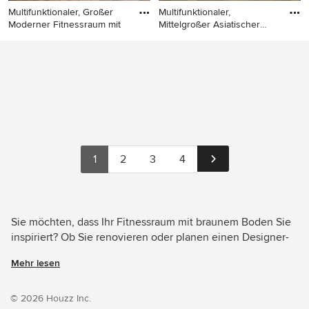
Multifunktionaler, Großer
Multifunktionaler,
Moderner Fitnessraum mit
Mittelgroßer Asiatischer
Fitnes
Multifunktionaler, Großer
Multifunktionaler,
Moderner Fitnessraum mit
Mittelgroßer Asiatischer
weißer Wandfarbe, hellem
Fitnessraum mit weißer
Holzboden, braunem Boden
Wandfarbe, braunem
und freigelegten Dachbalken
Holzboden und braunem
in Sonstige
Boden in Stuttgart
1
2
3
4
Sie möchten, dass Ihr Fitnessraum mit braunem Boden Sie
inspiriert? Ob Sie renovieren oder planen einen Designer-
Fitnessraum von Grund auf neu zu gestalten – Houzz hat
Mehr lesen
94 Bilder der besten Designer, Inneneinrichter und
Architekten dieses Landes, unter anderem von リノベーシ
ョンスタジオKULABO und ESPACE D'ENVIE / Décoration
© 2026 Houzz Inc.