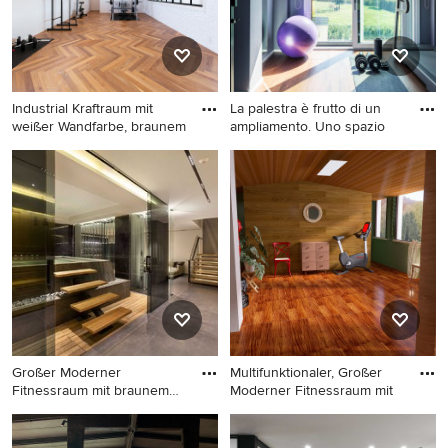
Industrial Kraftraum mit
La palestra è frutto di un
weißer Wandfarbe, braunem
ampliamento. Uno spazio
Industrial Kraftraum mit
Kleiner Moderner Kraftraum
weißer Wandfarbe, braunem
mit grauer Wandfarbe und
Holzboden und braunem
braunem Boden in Florenz
Boden
Großer Moderner
Multifunktionaler, Großer
Fitnessraum mit braunem
Moderner Fitnessraum mit
Boden in B
Großer Moderner
Multifunktionaler, Großer
Fitnessraum mit braunem
Moderner Fitnessraum mit