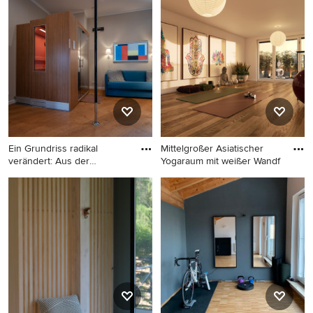
Moderner Fitnessraum mit
Fitnessraum mit braunem
braunem Boden in Sonstige
Boden in Paris
Ein Grundriss radikal
Mittelgroßer Asiatischer
verändert: Aus der
Yogaraum mit weißer Wandf
ursprüngl
Multifunktionaler,
Mittelgroßer Asiatischer
Mittelgroßer Moderner
Yogaraum mit weißer
Fitnessraum mit braunem
Wandfarbe, braunem
Holzboden und braunem
Holzboden und braunem
Boden in Berlin
Boden in Stuttgart