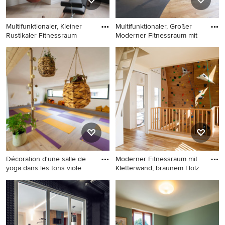
Multifunktionaler, Kleiner
Multifunktionaler, Großer
Rustikaler Fitnessraum
Moderner Fitnessraum mit
Multifunktionaler, Kleiner
Multifunktionaler, Großer
Rustikaler Fitnessraum mit
Moderner Fitnessraum mit
hellem Holzboden und
weißer Wandfarbe, braunem
braunem Boden in Sonstige
Holzboden und braunem
Boden in Frankfurt am Main
Décoration d'une salle de
Moderner Fitnessraum mit
yoga dans les tons viole
Kletterwand, braunem Holz
Mittelgroßer Yogaraum mit
Moderner Fitnessraum mit
weißer Wandfarbe, hellem
Kletterwand, braunem
Holzboden und braunem
Holzboden und braunem
Boden in Grenoble
Boden in Kyoto