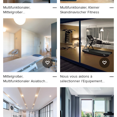
Multifunktionaler,
Multifunktionaler, Kleiner
Mittelgroßer
Skandinavischer Fitness
Skandinavischer Fi
Multifunktionaler,
Multifunktionaler, Kleiner
Mittelgroßer Skandinavischer
Skandinavischer Fitnessraum
Fitnessraum mit braunem
mit schwarzer Wandfarbe,
Boden in München
braunem Holzboden,
braunem Boden und
Holzdecke in Nürnberg
Mittelgroßer,
Nous vous aidons à
Multifunktionaler Asiatischer
sélectionner l’Equipement
Fitnes
qui s
Mittelgroßer,
Multifunktionaler, Großer
Multifunktionaler Asiatischer
Fitnessraum mit braunem
Fitnessraum mit blauer
Boden in Toulouse
Wandfarbe und braunem
Boden in Lyon