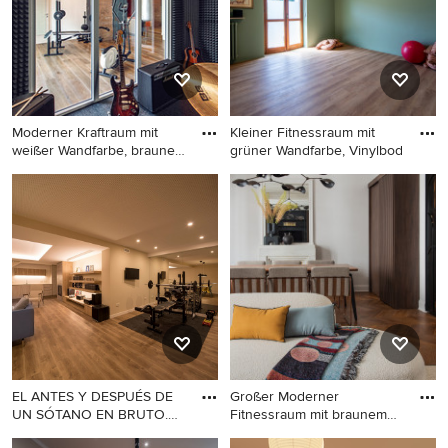
Moderner Kraftraum mit
Kleiner Fitnessraum mit
weißer Wandfarbe, braunem
grüner Wandfarbe, Vinylbod
H
Moderner Kraftraum mit
Kleiner Fitnessraum mit
weißer Wandfarbe, braunem
grüner Wandfarbe,
Holzboden und braunem
Vinylboden und braunem
Boden in Venedig
Boden in Turin
EL ANTES Y DESPUÉS DE
Großer Moderner
UN SÓTANO EN BRUTO.
Fitnessraum mit braunem
(Fotogra
Boden in P
Multifunktionaler, Großer
Großer Moderner