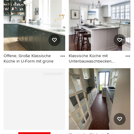
Offene, Große Klassische
Klassische Küche mit
Küche in U-Form mit grüne
Unterbauwaschbecken,
Schrankf
Offene, Große Klassische
Klassische Küche mit
Gesponsert
Küche in U-Form mit grünen
Unterbauwaschbecken,
Schränken, Marmor-
Schrankfronten mit vertiefter
Arbeitsplatte, Kücheninsel
Füllung, weißen Schränken,
und grauer Arbeitsplatte in
Elektrogeräten mit
Kopenhagen
Frontblende, dunklem
Holzboden und Kücheninsel
in Sonstige