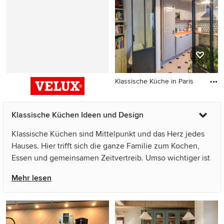
Schränken, Küchenrückwand
in Weiß, Elektrogeräten mit
Frontblende, hellem
Holzboden und Arbeitsplatte
aus Holz in Madrid
Klassische Küche in Paris
Klassische Küche in Paris
Klassische Küchen Ideen und Design
Klassische Küchen sind Mittelpunkt und das Herz jedes
Hauses. Hier trifft sich die ganze Familie zum Kochen,
Essen und gemeinsamen Zeitvertreib. Umso wichtiger ist
es den Raum so multifunktional wie möglich
Mehr lesen
auszustatten, damit alle Speisen zubereitet werden
können und die Klassische Küchen gleichzeitig zum
Verweilen einlädt.