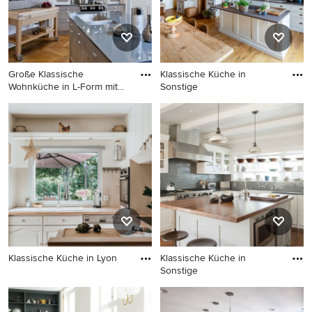
weißer Arbeitsplatte,
Schrankfronten im Shaker-
Stil, grünen Schränken und
grauem Boden in Barcelona
Große Klassische
Klassische Küche in
Wohnküche in L-Form mit
Sonstige
Doppelwas
Große Klassische
Klassische Küche in Sonstige
Wohnküche in L-Form mit
Doppelwaschbecken, grauen
Schränken, Küchengeräten
aus Edelstahl, braunem
Holzboden und Kücheninsel
in Paris
Klassische Küche in Lyon
Klassische Küche in
Sonstige
Klassische Küche in Lyon
Klassische Küche in Sonstige