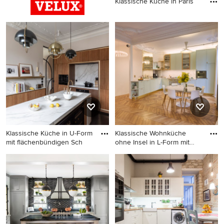
Klassische Küche in Paris
Klassische Küche in Paris
Klassische Küche in U-Form
Klassische Wohnküche
mit flächenbündigen Sch
ohne Insel in L-Form mit
Unte
Klassische Küche in U-Form
Klassische Wohnküche ohne
mit flächenbündigen
Insel in L-Form mit
Schrankfronten, hellbraunen
Unterbauwaschbecken,
Holzschränken,
Schrankfronten im Shaker-
Küchenrückwand in Weiß,
Stil, grünen Schränken,
Rückwand aus Stein,
Küchenrückwand in Weiß,
schwarzen Elektrogeräten,
Rückwand aus Stein,