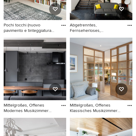
Boden in Bilbao
Pochi tocchi (nuovo
Abgetrenntes,
pavimento e tinteggiatura
Fernseherloses,
pare
Mittelgroßes Moderne
Mittelgroßes Modernes
Abgetrenntes,
Musikzimmer mit bunten
Fernseherloses, Mittelgroßes
Wänden und hellem
Modernes Musikzimmer
Holzboden in Venedig
ohne Kamin mit weißer
Wandfarbe und Steinwänden
in Paris
Mittelgroßes, Offenes
Mittelgroßes, Offenes
Modernes Musikzimmer
Klassisches Musikzimmer
ohne Ka
ohne
Mittelgroßes, Offenes
Mittelgroßes, Offenes
Modernes Musikzimmer
Klassisches Musikzimmer
ohne Kamin mit grauer
ohne Kamin mit blauer