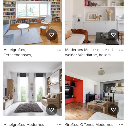
speichern Sie das Foto in einem Ideenbuch oder
kontaktieren Sie den Experten, dessen Design-Ideen Sie
sich auch für Ihr Zuhause vorstellen können. Entdecken
Sie in unserer Fotogalerie schöne Musikzimmer-Ideen
und finden Sie heraus, warum Houzz die beste Erfahrung
bietet, wenn es um die Renovierung oder das Einrichten
von Haus und Wohnung geht.
Mittelgroßes,
Modernes Musikzimmer mit
Fernseherloses,
weißer Wandfarbe, hellem
Abgetrenntes Moderne
Mittelgroßes,
Modernes Musikzimmer mit
Fernseherloses,
weißer Wandfarbe, hellem
Abgetrenntes Modernes
Holzboden und beigem
Musikzimmer ohne Kamin
Boden in Sonstige
mit weißer Wandfarbe und
hellem Holzboden in Köln
Mittelgroßes Modernes
Großes, Offenes Modernes