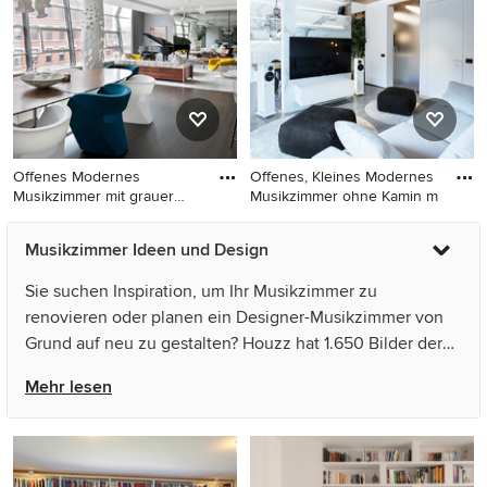
Wandfarbe, dunklem
Wandfarbe, Laminat,
Holzboden, TV-Wand,
Multimediawand, braunem
grauem Boden,
Boden und Tapetenwänden
Tapetendecke und
in Bilbao
Tapetenwänden in Sonstige
Offenes Modernes
Offenes, Kleines Modernes
Musikzimmer mit grauer
Musikzimmer ohne Kamin m
Wandfarbe
Offenes Modernes
Offenes, Kleines Modernes
Musikzimmer Ideen und Design
Musikzimmer mit grauer
Musikzimmer ohne Kamin
Wandfarbe und dunklem
mit weißer Wandfarbe,
Sie suchen Inspiration, um Ihr Musikzimmer zu
Holzboden in New York
Betonboden, grauem Boden
renovieren oder planen ein Designer-Musikzimmer von
und TV-Wand in Rom
Grund auf neu zu gestalten? Houzz hat 1.650 Bilder der
besten Designer, Inneneinrichter und Architekten dieses
Mehr lesen
Landes, unter anderem von Muebles Noel Ibiza SL und 多
田ユウコ写真事務所. Sehen Sie sich Fotos in vielen
verschiedenen Farben und Stilen an – wenn Sie ein
Musikzimmer -Design entdeckt haben, das Sie inspiriert,