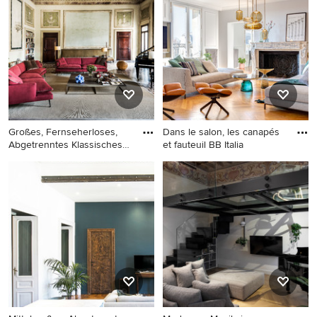
Musikzimmer mit beiger
Wandfarbe, braunem
Wandfarbe, braunem
Holzboden und grünem
Holzboden, braunem Boden
Boden in Sonstige
und Tapetenwänden in Paris
Großes, Fernseherloses,
Dans le salon, les canapés
Abgetrenntes Klassisches
et fauteuil BB Italia
M
Großes, Fernseherloses,
Mittelgroßes,
Abgetrenntes Klassisches
Fernseherloses, Offenes
Musikzimmer mit beiger
Klassisches Musikzimmer mit
Wandfarbe in Dijon
Kamin, braunem Boden,
weißer Wandfarbe, hellem
Holzboden und
Kaminumrandung aus Stein
in Paris