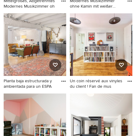
Mittelgroßes, Abgetrenntes
Modernes Musikzimmer
Modernes Musikzimmer oh
ohne Kamin mit weißer
Wandfar
Mittelgroßes, Abgetrenntes
Modernes Musikzimmer
Modernes Musikzimmer
ohne Kamin mit weißer
ohne Kamin mit blauer
Wandfarbe, hellem
Wandfarbe, braunem
Holzboden, TV-Wand,
Holzboden, Multimediawand
beigem Boden und
und braunem Boden in Turin
Tapetendecke in Turin
Planta baja estructurada y
Un coin réservé aux vinyles
ambientada para un ESPA
du client ! Fan de mus
Geräumiges, Offenes
Mittelgroßes, Offenes
Eklektisches Musikzimmer
Modernes Musikzimmer
mit weißer Wandfarbe,
ohne Kamin mit blauer
braunem Holzboden,
Wandfarbe, braunem
Kaminofen,
Holzboden, TV-Wand und
Kaminumrandung aus Metall,
braunem Boden in Paris
TV-Wand und braunem