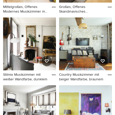
Mittelgroßes, Offenes
Großes, Offenes
Modernes Musikzimmer mit
Skandinavisches
wei
Musikzimmer mit gr
Mittelgroßes, Offenes
Großes, Offenes
Modernes Musikzimmer mit
Skandinavisches
weißer Wandfarbe, hellem
Musikzimmer mit grauer
Holzboden und
Wandfarbe,
freistehendem TV in Rennes
Kaminumrandung aus Metall,
TV-Wand, braunem Boden
und Tapetenwänden in
Frankfurt am Main
Stilmix Musikzimmer mit
Country Musikzimmer mit
weißer Wandfarbe, dunklem
beiger Wandfarbe, braunem
Stilmix Musikzimmer mit
Country Musikzimmer mit
weißer Wandfarbe, dunklem
beiger Wandfarbe, braunem
Holzboden, Kamin und
Holzboden, Kaminofen und
braunem Boden in Paris
TV-Wand in Madrid