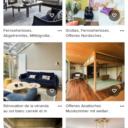
Fernseherloses,
Großes, Fernseherloses,
Abgetrenntes, Mittelgroßes
Offenes Nordisches
Klassis
Musikzi
Fernseherloses,
Großes, Fernseherloses,
Abgetrenntes, Mittelgroßes
Offenes Nordisches
Klassisches Musikzimmer mit
Musikzimmer ohne Kamin
beiger Wandfarbe, dunklem
mit weißer Wandfarbe in
Holzboden, Kamin und
Stockholm
Kaminumrandung aus Stein
in Paris
Rénovation de la véranda
Offenes Asiatisches
au sol blanc carrelé et m
Musikzimmer mit weißer
Wandfar
Großes, Fernseherloses,
Offenes Asiatisches
Offenes Klassisches
Musikzimmer mit weißer