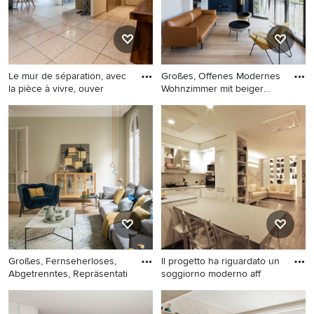
Ziegelwänden in Sonstige
Le mur de séparation, avec
Großes, Offenes Modernes
la pièce à vivre, ouver
Wohnzimmer mit beiger
Wan
Großes, Abgetrenntes
Großes, Offenes Modernes
Modernes Wohnzimmer ohne
Wohnzimmer mit beiger
Kamin mit beiger Wandfarbe,
Wandfarbe, hellem
Keramikboden,
Holzboden und beigem
freistehendem TV, beigem
Boden in Paris
Boden und Tapetenwänden
in Toulouse
Großes, Fernseherloses,
Il progetto ha riguardato un
Abgetrenntes, Repräsentati
soggiorno moderno aff
Großes, Fernseherloses,
Kleine, Offene Moderne
Abgetrenntes,
Bibliothek mit beiger