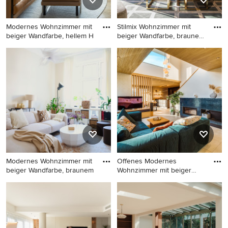
Modernes Wohnzimmer mit
Stilmix Wohnzimmer mit
beiger Wandfarbe, hellem H
beiger Wandfarbe, braunem
H
Modernes Wohnzimmer mit
Stilmix Wohnzimmer mit
beiger Wandfarbe, hellem
beiger Wandfarbe, braunem
Holzboden, TV-Wand und
Holzboden, Kamin und
beigem Boden in Frankfurt
braunem Boden in München
am Main
Modernes Wohnzimmer mit
Offenes Modernes
beiger Wandfarbe, braunem
Wohnzimmer mit beiger
Wandfarbe,
Modernes Wohnzimmer mit
Offenes Modernes
beiger Wandfarbe, braunem
Wohnzimmer mit beiger
Holzboden und braunem
Wandfarbe, Gaskamin,
Boden in Frankfurt am Main
blauem Boden und