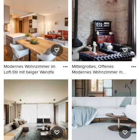
Wohnzimmer mit beiger
Wohnzimmer mit beiger
Wandfarbe, beigem Boden,
Wandfarbe, braunem
freigelegten Dachbalken und
Holzboden, braunem Boden
gewölbter Decke in Venedig
und vertäfelten Wänden in
Paris
Modernes Wohnzimmer im
Mittelgroßes, Offenes
Loft-Stil mit beiger Wandfa
Modernes Wohnzimmer mit
beig
Modernes Wohnzimmer im
Mittelgroßes, Offenes
Loft-Stil mit beiger
Modernes Wohnzimmer mit
Wandfarbe und braunem
beiger Wandfarbe und
Holzboden in Catania-
Betonboden in Montpellier
Palermo