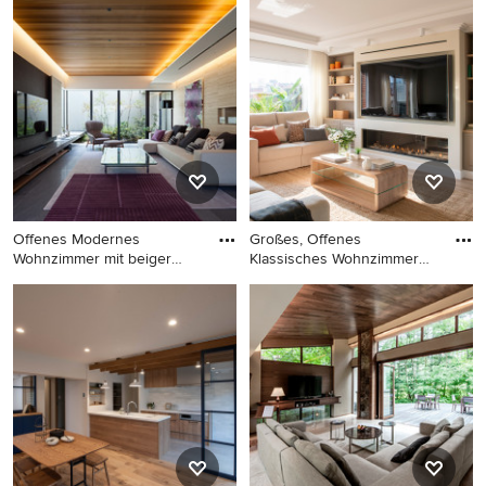
所. Sehen Sie sich Fotos in vielen verschiedenen Farben
und Stilen an – wenn Sie ein Wohnzimmer mit beiger
Wandfarbe-Design entdeckt haben, das Sie inspiriert,
speichern Sie das Foto in einem Ideenbuch oder
kontaktieren Sie den Experten, dessen Design-Ideen Sie
sich auch für Ihr Zuhause vorstellen können. Entdecken
Sie in unserer Fotogalerie schöne Wohnzimmer-Ideen
und finden Sie heraus, warum Houzz die beste Erfahrung
bietet, wenn es um die Renovierung oder das Einrichten
Offenes Modernes
Großes, Offenes
von Haus und Wohnung geht.
Wohnzimmer mit beiger
Klassisches Wohnzimmer
Wandfarbe,
mit beiger
Offenes Modernes
Großes, Offenes Klassisches
Wohnzimmer mit beiger
Wohnzimmer mit beiger
Wandfarbe, TV-Wand und
Wandfarbe, braunem
grauem Boden in Kobe
Holzboden, Gaskamin,
Kaminumrandung aus Metall,
TV-Wand und braunem
Boden in Barcelona