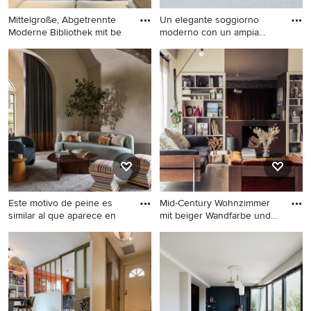
Mittelgroße, Abgetrennte
Un elegante soggiorno
Moderne Bibliothek mit be
moderno con un ampia
finestr
Mittelgroße, Abgetrennte
Große Skandinavische
Moderne Bibliothek mit
Bibliothek im Loft-Stil mit
beiger Wandfarbe, dunklem
beiger Wandfarbe, hellem
Holzboden, TV-Wand und
Holzboden, Gaskamin,
braunem Boden in Venedig
Kaminumrandung aus Stein,
beigem Boden und
freigelegten Dachbalken in
Sonstige
Este motivo de peine es
Mid-Century Wohnzimmer
similar al que aparece en
mit beiger Wandfarbe und
gr
Klassisches Wohnzimmer mit
Mid-Century Wohnzimmer
beiger Wandfarbe,
mit beiger Wandfarbe und
Betonboden, grauem Boden,
grauem Boden in Sonstige
freigelegten Dachbalken,
gewölbter Decke und