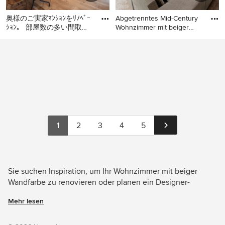
奥様のご実家ﾏﾝｼｮﾝをﾘﾉﾍﾞｰ
Abgetrenntes Mid-Century
ｼｮﾝ。 部屋数の多い間取り
Wohnzimmer mit beiger
から、部屋を統合したり、
Wan
Mittelgroßes, Offenes Mid-
Abgetrenntes Mid-Century
ﾘﾋﾞﾝｸﾞか
Century Wohnzimmer mit
Wohnzimmer mit beiger
beiger Wandfarbe und
Wandfarbe und beigem
braunem Holzboden in Tokio
Boden
1
2
3
4
5
Sie suchen Inspiration, um Ihr Wohnzimmer mit beiger
Wandfarbe zu renovieren oder planen ein Designer-
Wohnzimmer von Grund auf neu zu gestalten? Houzz hat
Mehr lesen
11.290 Bilder der besten Designer, Inneneinrichter und
Architekten dieses Landes, unter anderem von 株式会社岸