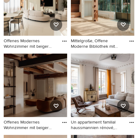
Holzdecke in Dresden
Offenes Modernes
Mittelgroße, Offene
Wohnzimmer mit beiger
Moderne Bibliothek mit
Wandfarbe,
beiger
Offenes Modernes
Mittelgroße, Offene Moderne
Wohnzimmer mit beiger
Bibliothek mit beiger
Wandfarbe, TV-Wand und
Wandfarbe, hellem
beigem Boden in Frankfurt
Holzboden, Kaminofen,
am Main
verputzter Kaminumrandung,
Multimediawand und
Holzwänden in Paris
Offenes Modernes
Un appartement familial
Wohnzimmer mit beiger
haussmannien rénové,
Wandfarbe,
aména
Offenes Modernes
Großes Modernes