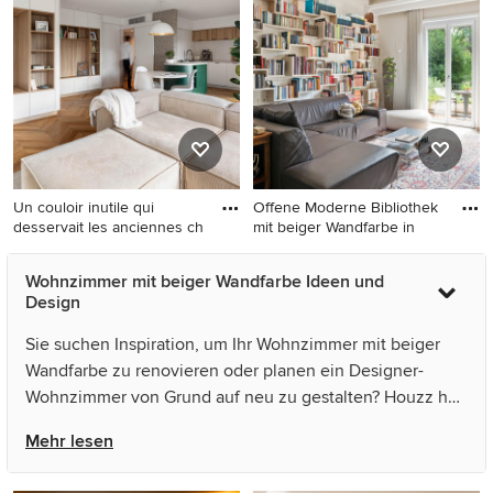
Repräsentatives
Wandfarbe, Porzellan-
Mediterranes Wohnzimmer
Bodenfliesen,
mit beiger Wandfarbe,
Multimediawand und grauem
braunem Holzboden,
Boden in Mailand
verputzter Kaminumrandung
und beigem Boden in
Barcelona
Un couloir inutile qui
Offene Moderne Bibliothek
desservait les anciennes ch
mit beiger Wandfarbe in
Mittelgroßes, Offenes
Offene Moderne Bibliothek
Wohnzimmer mit beiger Wandfarbe Ideen und
Modernes Wohnzimmer mit
mit beiger Wandfarbe in Rom
Design
beiger Wandfarbe und
hellem Holzboden in Lyon
Sie suchen Inspiration, um Ihr Wohnzimmer mit beiger
Wandfarbe zu renovieren oder planen ein Designer-
Wohnzimmer von Grund auf neu zu gestalten? Houzz hat
11.290 Bilder der besten Designer, Inneneinrichter und
Mehr lesen
Architekten dieses Landes, unter anderem von IRINA
KLASSEN INTERIORS und 株式会社岸研一建築設計事務