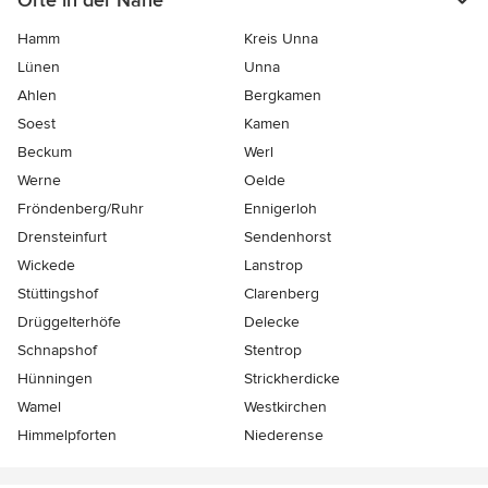
Orte in der Nähe
Hamm
Kreis Unna
Lünen
Unna
Ahlen
Bergkamen
Soest
Kamen
Beckum
Werl
Werne
Oelde
Fröndenberg/Ruhr
Ennigerloh
Drensteinfurt
Sendenhorst
Wickede
Lanstrop
Stüttingshof
Clarenberg
Drüggelterhöfe
Delecke
Schnapshof
Stentrop
Hünningen
Strickherdicke
Wamel
Westkirchen
Himmelpforten
Niederense