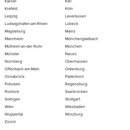
Kassel
Kiel
Krefeld
Köln
Leipzig
Leverkusen
Ludwigshafen-am-Rhein
Lübeck
Magdeburg
Mainz
Mannheim
Mönchen­gladbach
Mülheim-an-der-Ruhr
München
Münster
Neuss
Nürnberg
Oberhausen
Offenbach-am-Main
Oldenburg
Osnabrück
Paderborn
Potsdam
Regensburg
Rostock
Saarbrücken
Solingen
Stuttgart
Wien
Wiesbaden
Wuppertal
Würzburg
Zürich