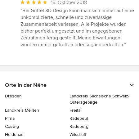
Durchschnittliche
16. Oktober 2018
Bewertung:
“Bei Griffel 3D Design kann man sich immer auf eine
5
unkomplizierte, schnelle und zuverlässige
von
Zusammenarbeit verlassen. Alle Projekte wurden
5
bisher perfekt umgesetzt und im angegebenen
Sternen
Zeitrahmen fertig gestellt. Meine Erwartungen
wurden immer getroffen oder sogar übertroffen.”
Orte in der Nähe
Dresden
Landkreis Sächsische Schweiz-
Osterzgebirge
Landkreis Meißen
Freital
Pirna
Radebeul
Coswig
Radeberg
Heidenau
Wilsdruff