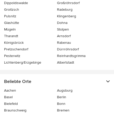
Dippoldiswalde
Großröhrsdorf
Groitzsch
Radeburg
Pulsnitz
Klingenberg
Glashütte
Dohna
Mügeln
Stolpen
Tharandt
Arnsdorf
Königsbrück
Rabenau
Pretzschendorf
Dürrröhrsdorf
Pesterwitz
Reinhardtsgrimma
Lichtenberg/Erzgebirge
Albertstadt
Beliebte Orte
Aachen
Augsburg
Basel
Berlin
Bielefeld
Bonn
Braunschweig
Bremen