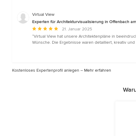
von
5
Sternen
Virtual View
Experten für Architekturvisualisierung in Offenbach a
Durchschnittliche
21. Januar 2025
Bewertung:
“Virtual View hat unsere Architektenpläne in beeindruc
5
Wünsche. Die Ergebnisse waren detailliert, kreativ un
von
5
Sternen
Kostenloses Expertenprofil anlegen –
Mehr erfahren
Waru