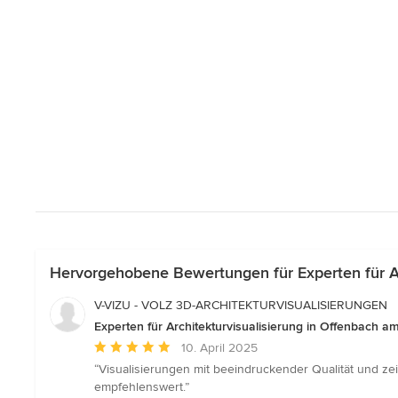
Hervorgehobene Bewertungen für Experten für Ar
V-VIZU - VOLZ 3D-ARCHITEKTURVISUALISIERUNGEN
Experten für Architekturvisualisierung in Offenbach a
Durchschnittliche
10. April 2025
Bewertung:
“Visualisierungen mit beeindruckender Qualität und ze
5
empfehlenswert.”