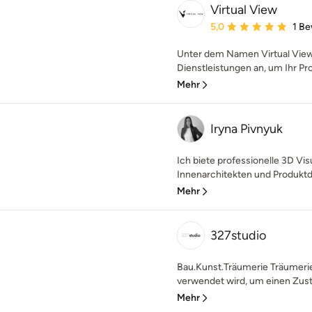
Virtual View
Durchschnittliche Bewe
5,0
1 B
Unter dem Namen Virtual View b
Dienstleistungen an, um Ihr Pro
Mehr
Iryna Pivnyuk
Ich biete professionelle 3D Vis
Innenarchitekten und Produktd
Mehr
327studio
Bau.Kunst.Träumerie Träumerie, d
verwendet wird, um einen Zust
Mehr