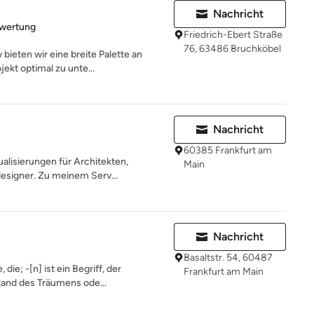
Nachricht
rtung: 5 von 5 Sternen
ewertung
Friedrich-Ebert Straße
76, 63486 Bruchköbel
ieten wir eine breite Palette an
jekt optimal zu unte...
Nachricht
60385 Frankfurt am
ualisierungen für Architekten,
Main
esigner. Zu meinem Serv...
Nachricht
Basaltstr. 54, 60487
ie; -[n] ist ein Begriff, der
Frankfurt am Main
and des Träumens ode...