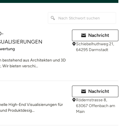
D-
Nachricht
SUALISIERUNGEN
Schiebelhuthweg 21,
rtung: 5 von 5 Sternen
ewertung
64295 Darmstadt
m bestehend aus Architekten und 3D
 Wir bieten verschi...
Nachricht
Rödernstrasse 8,
nelle High-End Visualisierungen für
63067 Offenbach am
 und Produktdesig...
Main