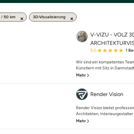
 / 50 km
3D-Visualisierung
V-VIZU - VOLZ 3
ARCHITEKTURVI
Durchschnittliche Bewe
5,0
1 B
Wir sind ein kompetentes Tea
Künstlern mit Sitz in Darmstadt.
Mehr
Render Vision
Render Vision bietet professio
Architekten, Interieurgestalter
Mehr