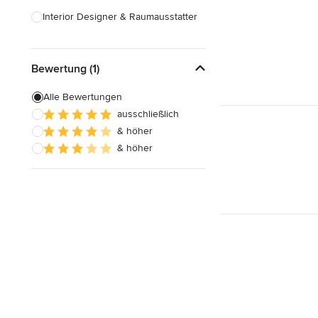
Interior Designer & Raumausstatter
Küchenplanung
Bewertung (1)
Landschaftsarchitekten
Armaturen & Sanitärbedarf
Alle Bewertungen
ausschließlich
Beleuchtung
& höher
Einbauschränke
& höher
Alle anzeigen