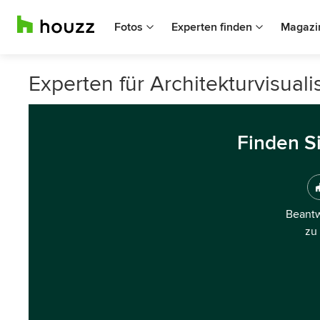
Fotos
Experten finden
Magazi
Experten für Architekturvisual
Finden S
Beantw
zu