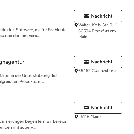
Nachricht
Walter-Kolb-Str. 9-11,
itektur-Software, die für Fachleute
60594 Frankfurt am
u und der Innenarc...
Main
gnagentur
Nachricht
65462 Gustavsburg
talter in der Unterstützung des
greichen Produkts, ni...
Nachricht
55118 Mainz
ualisierungen begeistern wir bereits
unden mit superv...