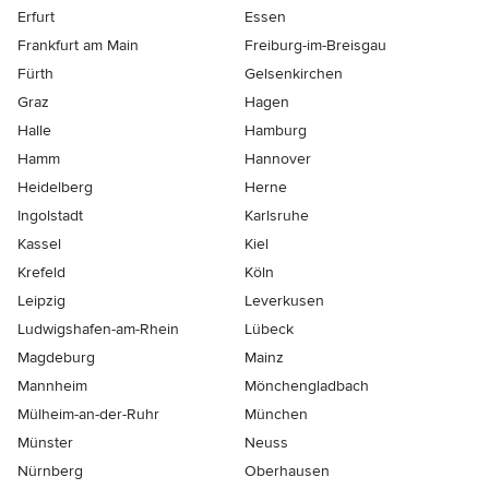
Erfurt
Essen
Frankfurt am Main
Freiburg-im-Breisgau
Fürth
Gelsenkirchen
Graz
Hagen
Halle
Hamburg
Hamm
Hannover
Heidelberg
Herne
Ingolstadt
Karlsruhe
Kassel
Kiel
Krefeld
Köln
Leipzig
Leverkusen
Ludwigshafen-am-Rhein
Lübeck
Magdeburg
Mainz
Mannheim
Mönchen­gladbach
Mülheim-an-der-Ruhr
München
Münster
Neuss
Nürnberg
Oberhausen