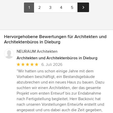
1
2
3
4
5
Hervorgehobene Bewertungen für Architekten und
Architektenbüros in Dieburg
NEURAUM Architekten
Architekten und Architektenbüros in Dieburg
Durchschnittliche
6. Juli 2026
Bewertung:
“Wir hatten uns schon einige Jahre mit dem
5
Vorhaben beschäftigt, ein Bestandsgebäude
von
abzubrechen und ein neues Haus zu bauen. Dazu
5
suchten wir einen Architekten, der das gesamte
Sternen
Projekt vom ersten Entwurf bis zur Endabnahme
nach Fertigstellung begleitet. Herr Backovic hat
nach unseren Vorstellungen Entwürfe erstellt und
angepasst und uns dabei auch die Zeit gegeben,