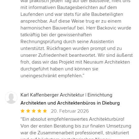
war praktisch jeden Tag auf der Baustelle, hielt uns
mit informativen Bautagesberichten auf dem
Laufenden und war stets für alle Baubeteiligten
ansprechbar. Auf diese Weise trug er zu einem
harmonischen Bauverlauf bei. Herr Backovic wurde
tatkräftig bei der gewissenhaften
Rechnungsprüfung durch seine Assistentin
unterstützt. Rückfragen wurden prompt und zu
unserer Zufriedenheit beantwortet. Wir sind äußerst
froh, dass wir das Projekt mit Neuraum Architekten
durchgeführt haben und können sie
uneingeschränkt empfehlen.”
Karl Kaffenberger Architektur | Einrichtung
Architekten und Architektenbüros in Dieburg
Durchschnittliche
20. Februar 2026
Bewertung:
“Ein absolut empfehlenswertes Architekturbüro!
5
Von der ersten Beratung bis zur finalen Umsetzung
von
war die Zusammenarbeit professionell, strukturiert
5