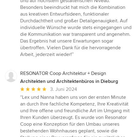
und auf höchstem gestalterischen Niveau.
Sternen
Besonders beeindruckt hat mich die Kombination
aus kreativen Entwurfsideen, funktionaler
Durchdachtheit und großer Detailgenauigkeit. Auf
individuelle Wünsche wurde stets eingegangen und
die Kommunikation war transparent und angenehm.
Das Ergebnis hat unsere Erwartungen sogar
übertroffen. Vielen Dank für die hervorragende
Arbeit, jederzeit wieder!”
RESONATOR Coop Architektur + Design
Architekten und Architektenbüros in Dieburg
Durchschnittliche
3. Juni 2024
Bewertung:
“Lex und Nanna haben uns von der ersten Minute
5
an durch Ihre fachliche Kompetenz, Ihre Kreativität
von
und Ihre offene und freundliche Art im Umgang mit
5
Ihren Kunden überzeugt. Es wurde von Resonator
Sternen
Coop eine Konzeption für den Umbau unseres
bestehenden Wohnhauses geplant, sowie die