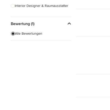
Interior Designer & Raumausstatter
Küchenplanung
Bewertung (1)
Landschaftsarchitekten
Armaturen & Sanitärbedarf
Alle Bewertungen
Beleuchtung
Einbauschränke
Alle anzeigen