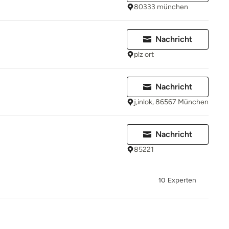
80333 münchen
Nachricht
plz ort
Nachricht
j,inlok, 86567 München
Nachricht
85221
10 Experten