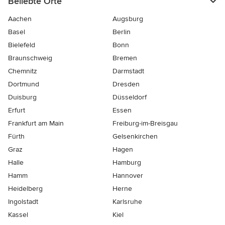
Beliebte Orte
Aachen
Augsburg
Basel
Berlin
Bielefeld
Bonn
Braunschweig
Bremen
Chemnitz
Darmstadt
Dortmund
Dresden
Duisburg
Düsseldorf
Erfurt
Essen
Frankfurt am Main
Freiburg-im-Breisgau
Fürth
Gelsenkirchen
Graz
Hagen
Halle
Hamburg
Hamm
Hannover
Heidelberg
Herne
Ingolstadt
Karlsruhe
Kassel
Kiel