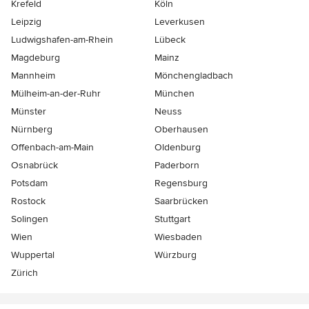
Krefeld
Köln
Leipzig
Leverkusen
Ludwigshafen-am-Rhein
Lübeck
Magdeburg
Mainz
Mannheim
Mönchen­gladbach
Mülheim-an-der-Ruhr
München
Münster
Neuss
Nürnberg
Oberhausen
Offenbach-am-Main
Oldenburg
Osnabrück
Paderborn
Potsdam
Regensburg
Rostock
Saarbrücken
Solingen
Stuttgart
Wien
Wiesbaden
Wuppertal
Würzburg
Zürich