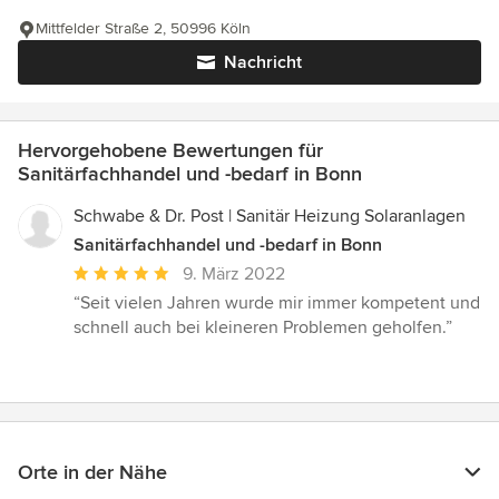
Mittfelder Straße 2, 50996 Köln
Nachricht
Hervorgehobene Bewertungen für
Sanitärfachhandel und -bedarf in Bonn
Schwabe & Dr. Post | Sanitär Heizung Solaranlagen
Sanitärfachhandel und -bedarf in Bonn
Durchschnittliche
9. März 2022
Bewertung:
“Seit vielen Jahren wurde mir immer kompetent und
5
schnell auch bei kleineren Problemen geholfen.”
von
5
Sternen
Orte in der Nähe