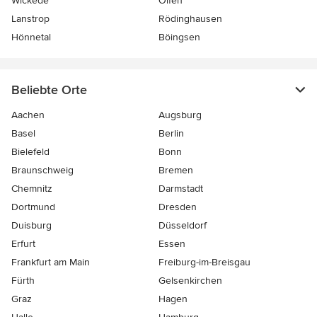
Wickede
Olfen
Lanstrop
Rödinghausen
Hönnetal
Böingsen
Beliebte Orte
Aachen
Augsburg
Basel
Berlin
Bielefeld
Bonn
Braunschweig
Bremen
Chemnitz
Darmstadt
Dortmund
Dresden
Duisburg
Düsseldorf
Erfurt
Essen
Frankfurt am Main
Freiburg-im-Breisgau
Fürth
Gelsenkirchen
Graz
Hagen