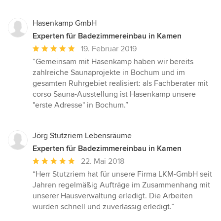
Hasenkamp GmbH
Experten für Badezimmereinbau in Kamen
Durchschnittliche
19. Februar 2019
Bewertung:
“Gemeinsam mit Hasenkamp haben wir bereits
5
zahlreiche Saunaprojekte in Bochum und im
von
gesamten Ruhrgebiet realisiert: als Fachberater mit
5
corso Sauna-Ausstellung ist Hasenkamp unsere
Sternen
"erste Adresse" in Bochum.”
Jörg Stutzriem Lebensräume
Experten für Badezimmereinbau in Kamen
Durchschnittliche
22. Mai 2018
Bewertung:
“Herr Stutzriem hat für unsere Firma LKM-GmbH seit
5
Jahren regelmäßig Aufträge im Zusammenhang mit
von
unserer Hausverwaltung erledigt. Die Arbeiten
5
wurden schnell und zuverlässig erledigt.”
Sternen