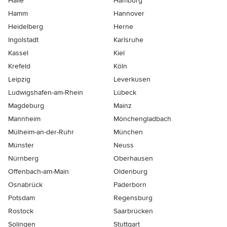
Halle
Hamburg
Hamm
Hannover
Heidelberg
Herne
Ingolstadt
Karlsruhe
Kassel
Kiel
Krefeld
Köln
Leipzig
Leverkusen
Ludwigshafen-am-Rhein
Lübeck
Magdeburg
Mainz
Mannheim
Mönchen­gladbach
Mülheim-an-der-Ruhr
München
Münster
Neuss
Nürnberg
Oberhausen
Offenbach-am-Main
Oldenburg
Osnabrück
Paderborn
Potsdam
Regensburg
Rostock
Saarbrücken
Solingen
Stuttgart