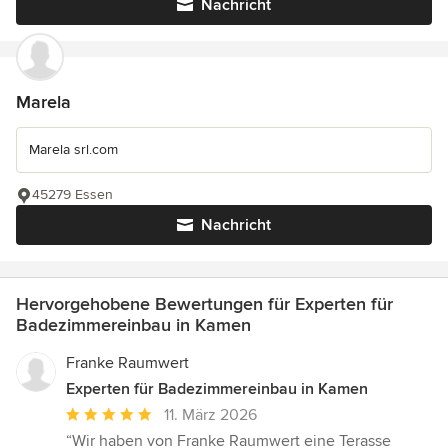
Nachricht
Marela
Marela srl.com
45279 Essen
Nachricht
Hervorgehobene Bewertungen für Experten für
Badezimmereinbau in Kamen
Franke Raumwert
Experten für Badezimmereinbau in Kamen
Durchschnittliche
11. März 2026
Bewertung:
“Wir haben von Franke Raumwert eine Terasse