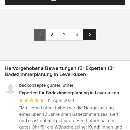
1
2
3
4
Hervorgehobene Bewertungen für Experten für
Badezimmerplanung in Leverkusen
badkonzepte günter luther
Experten für Badezimmerplanung in Leverkusen
Durchschnittliche
11. April 2024
Bewertung:
“Mit Herrn Luther haben wir die Neugestaltung
5
eines über 40 Jahre alten Badezimmers realisiert ,
von
und es ist optimal gelaufen. Herr Luther hat ein
5
gutes Ohr für die Wünsche seiner Kund* innen und