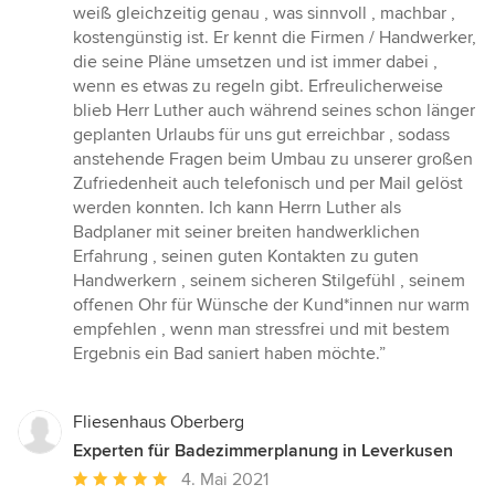
Sternen
weiß gleichzeitig genau , was sinnvoll , machbar ,
kostengünstig ist. Er kennt die Firmen / Handwerker,
die seine Pläne umsetzen und ist immer dabei ,
wenn es etwas zu regeln gibt. Erfreulicherweise
blieb Herr Luther auch während seines schon länger
geplanten Urlaubs für uns gut erreichbar , sodass
anstehende Fragen beim Umbau zu unserer großen
Zufriedenheit auch telefonisch und per Mail gelöst
werden konnten. Ich kann Herrn Luther als
Badplaner mit seiner breiten handwerklichen
Erfahrung , seinen guten Kontakten zu guten
Handwerkern , seinem sicheren Stilgefühl , seinem
offenen Ohr für Wünsche der Kund*innen nur warm
empfehlen , wenn man stressfrei und mit bestem
Ergebnis ein Bad saniert haben möchte.”
Fliesenhaus Oberberg
Experten für Badezimmerplanung in Leverkusen
Durchschnittliche
4. Mai 2021