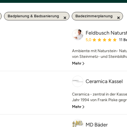
Badplanung & Badsanierung
Badezimmerplanung
Feldbusch Naturs
Durchschnittliche Bewe
5,0
11 
Ambiente mit Naturstein- Natur
von Steinmetz- und Steinbildh
Mehr
Ceramica Kassel
Ceramica - zentral in der Kass
Jahr 1994 von Frank Piske gegrü
Mehr
MD Bäder