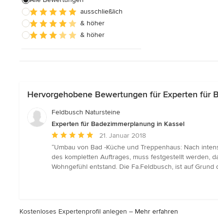
ausschließlich
Badezimmereinbau
& höher
& höher
Alle anzeigen
Hervorgehobene Bewertungen für Experten für 
Feldbusch Natursteine
Experten für Badezimmerplanung in Kassel
Durchschnittliche
21. Januar 2018
Bewertung:
“Umbau von Bad -Küche und Treppenhaus: Nach intensi
5
des kompletten Auftrages, muss festgestellt werden, d
von
Wohngefühl entstand. Die Fa.Feldbusch, ist auf Grund
5
Sternen
Kostenloses Expertenprofil anlegen –
Mehr erfahren