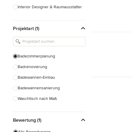
Interior Designer & Raumausstatter
Küchenplanung
Projektart (1)
Landschaftsarchitekten
Armaturen & Sanitärbedarf
Beleuchtung
Badezimmerplanung
Einbauschränke
Badrenovierung
Alle anzeigen
Badewannen-Einbau
Badewannensanierung
Waschtisch nach Maß
Duscheinbau
Bewertung (1)
Gäste-WC Renovierung
Fugenlose Badezimmer
Alle Bewertungen