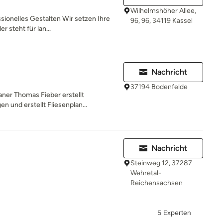
Wilhelmshöher Allee,
ssionelles Gestalten Wir setzen Ihre
96, 96, 34119 Kassel
steht für lan...
Nachricht
37194 Bodenfelde
aner Thomas Fieber erstellt
n und erstellt Fliesenplan...
Nachricht
Steinweg 12, 37287
Wehretal-
Reichensachsen
5 Experten