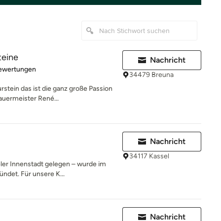
teine
Nachricht
rtung: 5 von 5 Sternen
Bewertungen
34479 Breuna
stein das ist die ganz große Passion
auermeister René...
Nachricht
34117 Kassel
eler Innenstadt gelegen – wurde im
ndet. Für unsere K...
Nachricht