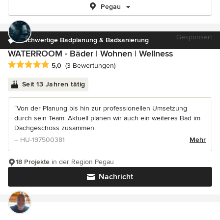
Pegau
Gesponsert
Hochwertige Badplanung & Badsanierung
WATERROOM - Bäder | Wohnen | Wellness
Durchschnittliche Bewertung: 5 von 5 Sternen
5,0
(3 Bewertungen)
Seit 13 Jahren tätig
“Von der Planung bis hin zur professionellen Umsetzung
durch sein Team. Aktuell planen wir auch ein weiteres Bad im
Dachgeschoss zusammen.
– HU-197500381
Mehr
18 Projekte
in der Region Pegau
Nachricht