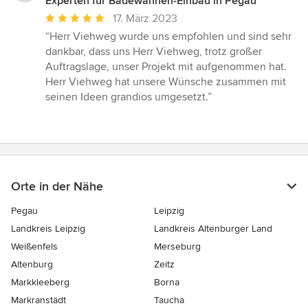
Experten für Badewannen-Einbau in Pegau
Durchschnittliche
17. März 2023
Bewertung:
“Herr Viehweg wurde uns empfohlen und sind sehr
5
dankbar, dass uns Herr Viehweg, trotz großer
von
Auftragslage, unser Projekt mit aufgenommen hat.
5
Herr Viehweg hat unsere Wünsche zusammen mit
Sternen
seinen Ideen grandios umgesetzt.”
Orte in der Nähe
Pegau
Leipzig
Landkreis Leipzig
Landkreis Altenburger Land
Weißenfels
Merseburg
Altenburg
Zeitz
Markkleeberg
Borna
Markranstädt
Taucha