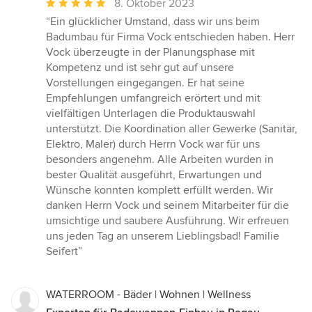
Durchschnittliche
8. Oktober 2023
Bewertung:
“Ein glücklicher Umstand, dass wir uns beim
5
Badumbau für Firma Vock entschieden haben. Herr
von
Vock überzeugte in der Planungsphase mit
5
Kompetenz und ist sehr gut auf unsere
Sternen
Vorstellungen eingegangen. Er hat seine
Empfehlungen umfangreich erörtert und mit
vielfältigen Unterlagen die Produktauswahl
unterstützt. Die Koordination aller Gewerke (Sanitär,
Elektro, Maler) durch Herrn Vock war für uns
besonders angenehm. Alle Arbeiten wurden in
bester Qualität ausgeführt, Erwartungen und
Wünsche konnten komplett erfüllt werden. Wir
danken Herrn Vock und seinem Mitarbeiter für die
umsichtige und saubere Ausführung. Wir erfreuen
uns jeden Tag an unserem Lieblingsbad! Familie
Seifert”
WATERROOM - Bäder | Wohnen | Wellness