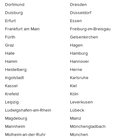
Dortmund
Dresden
Duisburg
Düsseldorf
Erfurt
Essen
Frankfurt am Main
Freiburg-im-Breisgau
Fürth
Gelsenkirchen
Graz
Hagen
Halle
Hamburg
Hamm
Hannover
Heidelberg
Herne
Ingolstadt
Karlsruhe
Kassel
Kiel
Krefeld
Köln
Leipzig
Leverkusen
Ludwigshafen-am-Rhein
Lübeck
Magdeburg
Mainz
Mannheim
Mönchen­gladbach
Mülheim-an-der-Ruhr
München