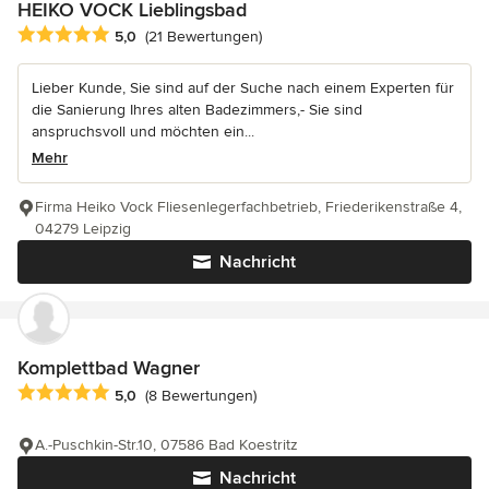
HEIKO VOCK Lieblingsbad
Durchschnittliche Bewertung: 5 von 5 Sternen
5,0
(21 Bewertungen)
Lieber Kunde, Sie sind auf der Suche nach einem Experten für
die Sanierung Ihres alten Badezimmers,- Sie sind
anspruchsvoll und möchten ein...
Mehr
Firma Heiko Vock Fliesenlegerfachbetrieb, Friederikenstraße 4,
04279 Leipzig
Nachricht
Komplettbad Wagner
Durchschnittliche Bewertung: 5 von 5 Sternen
5,0
(8 Bewertungen)
A.-Puschkin-Str.10, 07586 Bad Koestritz
Nachricht