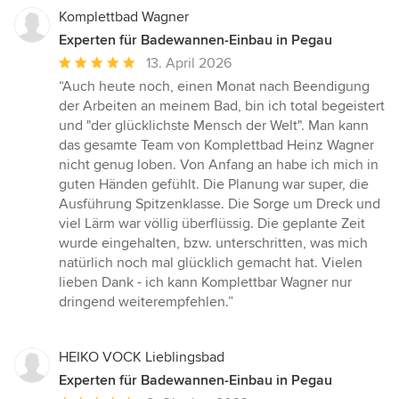
Komplettbad Wagner
Experten für Badewannen-Einbau in Pegau
Durchschnittliche
13. April 2026
Bewertung:
“Auch heute noch, einen Monat nach Beendigung
5
der Arbeiten an meinem Bad, bin ich total begeistert
von
und "der glücklichste Mensch der Welt". Man kann
5
das gesamte Team von Komplettbad Heinz Wagner
Sternen
nicht genug loben. Von Anfang an habe ich mich in
guten Händen gefühlt. Die Planung war super, die
Ausführung Spitzenklasse. Die Sorge um Dreck und
viel Lärm war völlig überflüssig. Die geplante Zeit
wurde eingehalten, bzw. unterschritten, was mich
natürlich noch mal glücklich gemacht hat. Vielen
lieben Dank - ich kann Komplettbar Wagner nur
dringend weiterempfehlen.”
HEIKO VOCK Lieblingsbad
Experten für Badewannen-Einbau in Pegau