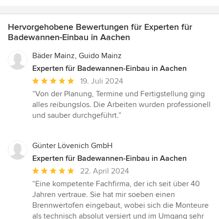
Hervorgehobene Bewertungen für Experten für
Badewannen-Einbau in Aachen
Bäder Mainz, Guido Mainz
Experten für Badewannen-Einbau in Aachen
Durchschnittliche
19. Juli 2024
Bewertung:
“Von der Planung, Termine und Fertigstellung ging
5
alles reibungslos. Die Arbeiten wurden professionell
von
und sauber durchgeführt.”
5
Sternen
Günter Lövenich GmbH
Experten für Badewannen-Einbau in Aachen
Durchschnittliche
22. April 2024
Bewertung:
“Eine kompetente Fachfirma, der ich seit über 40
5
Jahren vertraue. Sie hat mir soeben einen
von
Brennwertofen eingebaut, wobei sich die Monteure
5
als technisch absolut versiert und im Umgang sehr