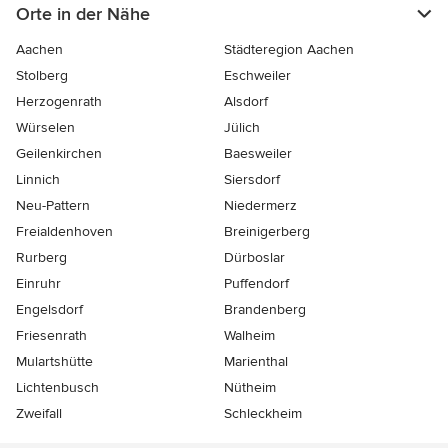
Orte in der Nähe
Aachen
Städteregion Aachen
Stolberg
Eschweiler
Herzogenrath
Alsdorf
Würselen
Jülich
Geilenkirchen
Baesweiler
Linnich
Siersdorf
Neu-Pattern
Niedermerz
Freialdenhoven
Breinigerberg
Rurberg
Dürboslar
Einruhr
Puffendorf
Engelsdorf
Brandenberg
Friesenrath
Walheim
Mulartshütte
Marienthal
Lichtenbusch
Nütheim
Zweifall
Schleckheim