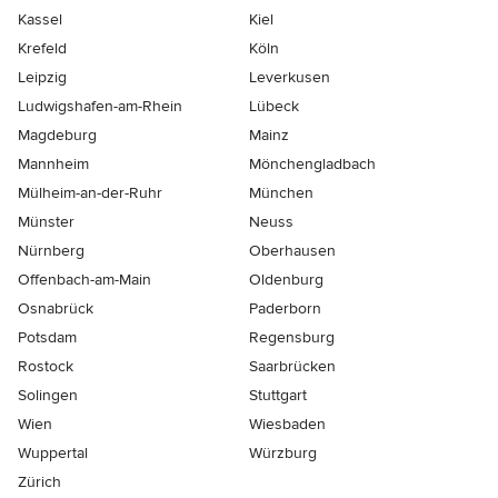
Kassel
Kiel
Krefeld
Köln
Leipzig
Leverkusen
Ludwigshafen-am-Rhein
Lübeck
Magdeburg
Mainz
Mannheim
Mönchen­gladbach
Mülheim-an-der-Ruhr
München
Münster
Neuss
Nürnberg
Oberhausen
Offenbach-am-Main
Oldenburg
Osnabrück
Paderborn
Potsdam
Regensburg
Rostock
Saarbrücken
Solingen
Stuttgart
Wien
Wiesbaden
Wuppertal
Würzburg
Zürich