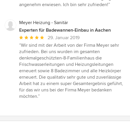
Sternen
angenehm erwiesen. Ich bin sehr zufrieden!”
Meyer Heizung - Sanitär
Experten für Badewannen-Einbau in Aachen
Durchschnittliche
29. Januar 2019
Bewertung:
“Wir sind mit der Arbeit von der Firma Meyer sehr
5
zufrieden. Bei uns wurden im gesamten
von
denkmalgeschützten-8-Familienhaus die
5
Frischwasserleitungen und Heizungsleitungen
Sternen
erneuert sowie 8 Badezimmer und alle Heizkörper
erneuert. Die qualitativ sehr gute und zuverlässige
Arbeit hat zu einem super Gesamtergebnis geführt,
für das wir uns bei der Firma Meyer bedanken
möchten.”