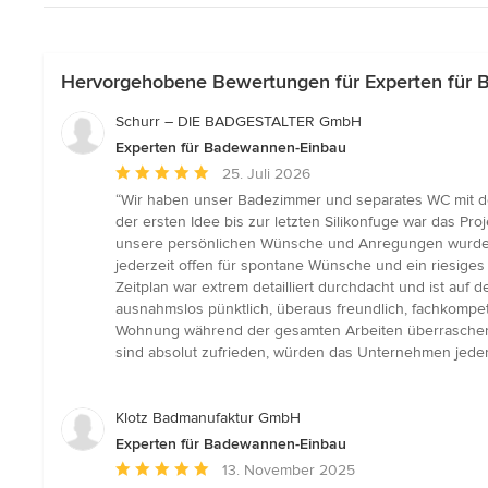
Hervorgehobene Bewertungen für Experten für
Schurr – DIE BADGESTALTER GmbH
Experten für Badewannen-Einbau
Durchschnittliche
25. Juli 2026
Bewertung:
“Wir haben unser Badezimmer und separates WC mit der
5
der ersten Idee bis zur letzten Silikonfuge war das Pro
von
unsere persönlichen Wünsche und Anregungen wurden b
5
jederzeit offen für spontane Wünsche und ein riesige
Sternen
Zeitplan war extrem detailliert durchdacht und ist au
ausnahmslos pünktlich, überaus freundlich, fachkompe
Wohnung während der gesamten Arbeiten überraschend g
sind absolut zufrieden, würden das Unternehmen jede
Klotz Badmanufaktur GmbH
Experten für Badewannen-Einbau
Durchschnittliche
13. November 2025