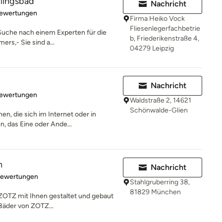
lingsbad
Nachricht
rtung: 5 von 5 Sternen
Bewertungen
Firma Heiko Vock
Fliesenlegerfachbetrie
 Suche nach einem Experten für die
b, Friederikenstraße 4,
rs,- Sie sind a...
04279 Leipzig
Nachricht
rtung: 5 von 5 Sternen
Bewertungen
Waldstraße 2, 14621
Schönwalde-Glien
n, die sich im Internet oder in
n, das Eine oder Ande...
n
Nachricht
rtung: 4.8 von 5 Sternen
Bewertungen
Stahlgruberring 38,
81829 München
 ZOTZ mit Ihnen gestaltet und gebaut
 Bäder von ZOTZ...