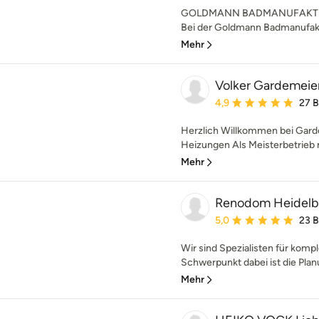
GOLDMANN BADMANUFAKTUR .
Bei der Goldmann Badmanufaktur
Mehr
Volker Gardemei
Durchschnittliche Bewe
4,9
27 
Herzlich Willkommen bei Gard
Heizungen Als Meisterbetrieb m
Mehr
Renodom Heidel
Durchschnittliche Bewe
5,0
23 
Wir sind Spezialisten für komp
Schwerpunkt dabei ist die Plan
Mehr