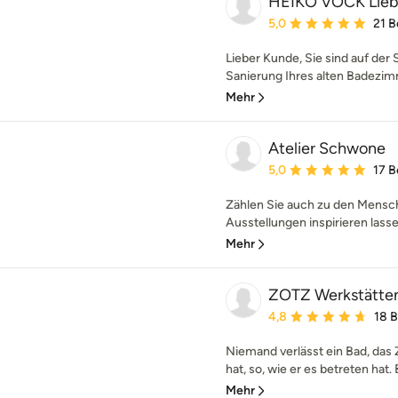
HEIKO VOCK Lieb
Durchschnittliche Bewe
5,0
21 
Lieber Kunde, Sie sind auf der
Sanierung Ihres alten Badezimme
Mehr
Atelier Schwone
Durchschnittliche Bewe
5,0
17 
Zählen Sie auch zu den Mensche
Ausstellungen inspirieren lasse
Mehr
ZOTZ Werkstätte
Durchschnittliche Bewe
4,8
18 
Niemand verlässt ein Bad, das
hat, so, wie er es betreten hat.
Mehr