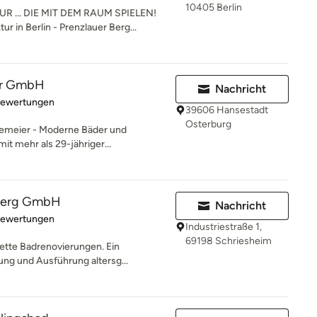
10405 Berlin
.. DIE MIT DEM RAUM SPIELEN!
 in Berlin - Prenzlauer Berg...
er GmbH
Nachricht
rtung: 4.9 von 5 Sternen
Bewertungen
39606 Hansestadt
Osterburg
emeier - Moderne Bäder und
it mehr als 29-jähriger...
berg GmbH
Nachricht
rtung: 5 von 5 Sternen
Bewertungen
Industriestraße 1,
69198 Schriesheim
lette Badrenovierungen. Ein
ung und Ausführung altersg...