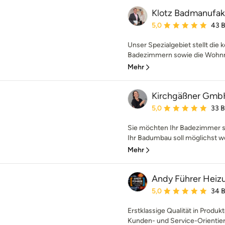
Klotz Badmanufa
Durchschnittliche Bewe
5,0
43 
Unser Spezialgebiet stellt die
Badezimmern sowie die Wohnra
Mehr
Kirchgäßner Gm
Durchschnittliche Bewe
5,0
33 
Sie möchten Ihr Badezimmer s
Ihr Badumbau soll möglichst w
Mehr
Andy Führer Heizu
Durchschnittliche Bewe
5,0
34 
Erstklassige Qualität in Produ
Kunden- und Service-Orientieru