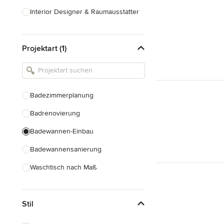
Interior Designer & Raumausstatter
Küchenplanung
Projektart (1)
Landschaftsarchitekten
Armaturen & Sanitärbedarf
Beleuchtung
Badezimmerplanung
Einbauschränke
Badrenovierung
Alle anzeigen
Badewannen-Einbau
Badewannensanierung
Waschtisch nach Maß
Duscheinbau
Stil
Gäste-WC Renovierung
Fugenlose Badezimmer