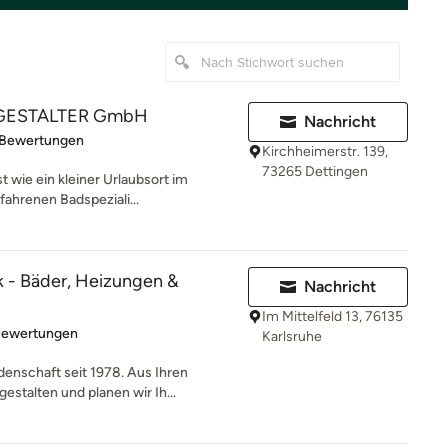
ADGESTALTER GmbH
Nachricht
rtung: 5 von 5 Sternen
 Bewertungen
Kirchheimerstr. 139,
73265 Dettingen
 wie ein kleiner Urlaubsort im
ahrenen Badspeziali...
 - Bäder, Heizungen &
Nachricht
Im Mittelfeld 13, 76135
rtung: 5 von 5 Sternen
Bewertungen
Karlsruhe
denschaft seit 1978. Aus Ihren
stalten und planen wir Ih...