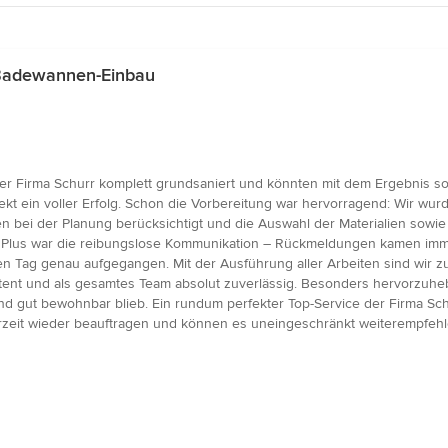
 Badewannen-Einbau
 Firma Schurr komplett grundsaniert und könnten mit dem Ergebnis sow
jekt ein voller Erfolg. Schon die Vorbereitung war hervorragend: Wir wurde
ei der Planung berücksichtigt und die Auswahl der Materialien sowie 
s Plus war die reibungslose Kommunikation – Rückmeldungen kamen immer 
f den Tag genau aufgegangen. Mit der Ausführung aller Arbeiten sind wir
tent und als gesamtes Team absolut zuverlässig. Besonders hervorzuhe
ut bewohnbar blieb. Ein rundum perfekter Top-Service der Firma Schur
rzeit wieder beauftragen und können es uneingeschränkt weiterempfehl