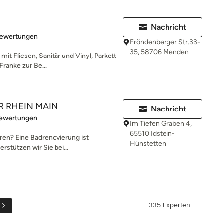
Nachricht
rtung: 4.8 von 5 Sternen
Bewertungen
Fröndenberger Str.33-
35, 58706 Menden
it Fliesen, Sanitär und Vinyl, Parkett
Franke zur Be...
R RHEIN MAIN
Nachricht
rtung: 5 von 5 Sternen
Bewertungen
Im Tiefen Graben 4,
65510 Idstein-
eren? Eine Badrenovierung ist
Hünstetten
rstützen wir Sie bei...
r
335 Experten