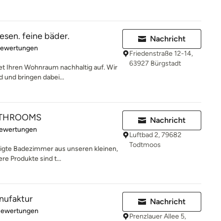
liesen. feine bäder.
Nachricht
rtung: 4.9 von 5 Sternen
Bewertungen
Friedenstraße 12-14,
63927 Bürgstadt
t Ihren Wohnraum nachhaltig auf. Wir
 und bringen dabei...
ATHROOMS
Nachricht
rtung: 5 von 5 Sternen
Bewertungen
Luftbad 2, 79682
Todtmoos
tigte Badezimmer aus unseren kleinen,
e Produkte sind t...
ufaktur
Nachricht
rtung: 5 von 5 Sternen
Bewertungen
Prenzlauer Allee 5,