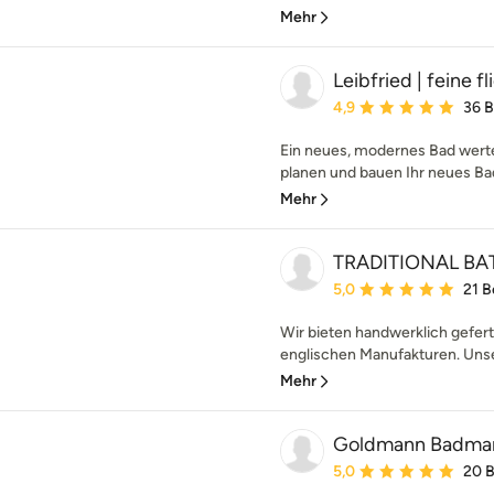
Mehr
Leibfried | feine f
Durchschnittliche Bewe
4,9
36 
Ein neues, modernes Bad werte
planen und bauen Ihr neues Bad
Mehr
TRADITIONAL B
Durchschnittliche Bewe
5,0
21 
Wir bieten handwerklich gefer
englischen Manufakturen. Unser
Mehr
Goldmann Badman
Durchschnittliche Bewe
5,0
20 