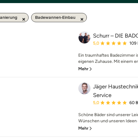
anierung
Badewannen-Einbau
Schurr – DIE B
Durchschnittliche Bewe
5,0
109
Ein traumhaftes Badezimmer ist
eigenen Zuhause. Mit einem erf
Mehr
Jäger Haustechnik
Service
Durchschnittliche Bewe
5,0
60 
Schöne Bäder sind unserer Lei
Wünschen und unseren Ideen ge
Mehr