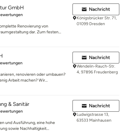
ktur GmbH
Nachricht
rtung: 5 von 5 Sternen
Bewertungen
Königsbrücker Str. 71,
01099 Dresden
 komplette Renovierung von
umgestaltung dar. Zum festen...
bH
Nachricht
rtung: 5 von 5 Sternen
Bewertungen
Wendelin-Rauch-Str.
4, 97896 Freudenberg
anieren, renovieren oder umbauen?
enig Arbeit machen? Wir...
ng & Sanitär
Nachricht
rtung: 5 von 5 Sternen
Bewertungen
Ludwigstrasse 13,
63533 Mainhausen
kten und Ausführung, eine hohe
ng sowie Nachhaltigkeit...