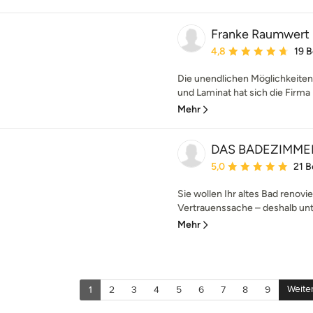
Franke Raumwert
Durchschnittliche Bewe
4,8
19 
Die unendlichen Möglichkeiten m
und Laminat hat sich die Firma 
Mehr
DAS BADEZIMME
Durchschnittliche Bewe
5,0
21 
Sie wollen Ihr altes Bad renovi
Vertrauenssache – deshalb unte
Mehr
Weite
1
2
3
4
5
6
7
8
9