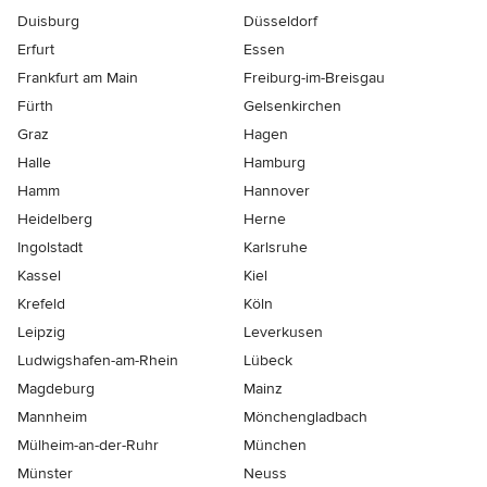
Duisburg
Düsseldorf
Erfurt
Essen
Frankfurt am Main
Freiburg-im-Breisgau
Fürth
Gelsenkirchen
Graz
Hagen
Halle
Hamburg
Hamm
Hannover
Heidelberg
Herne
Ingolstadt
Karlsruhe
Kassel
Kiel
Krefeld
Köln
Leipzig
Leverkusen
Ludwigshafen-am-Rhein
Lübeck
Magdeburg
Mainz
Mannheim
Mönchen­gladbach
Mülheim-an-der-Ruhr
München
Münster
Neuss