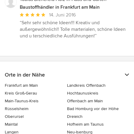
Baustoffhändler in Frankfurt am Main
Durchschnittliche
14. Juni 2016
Bewertung:
“Sehr sehr schöne Ideen!!! Kreativ und
5
außergewöhnlich!! Tolle marterialen, schöne Ideen
von
und u terschiedliche Ausführungen!”
5
Sternen
Orte in der Nähe
Frankfurt am Main
Landkreis Offenbach
Kreis Groß-Gerau
Hochtaunuskreis
Main-Taunus-Kreis
Offenbach am Main
Rüsselsheim
Bad Homburg vor der Höhe
Oberursel
Dreieich
Maintal
Hofheim am Taunus
Langen
Neu-Isenburg