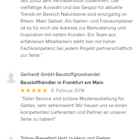
seit 2002 sehr vertrauensvoll zusammen. Die
von
vielfältige Auswahl und das Gespür für aktuelle
5
Trends im Bereich Natursteine sind einzigartig im
Sternen
Rhein- Main Gebiet. Als Garten- und Freiraumplaner
ist es für mich die Adresse zur Bemusterung und
Inspiration mit netten Kunden. Ein Team aus
erfahrenen Mitarbeitern steht hier mit hoher
Fachkompetenz bei jedem Projekt partnerschaftlich
zur Seite.”
Gerhardt GmbH Baustoffgrosshandel
Baustoffhändler in Frankfurt am Main
Durchschnittliche
9. Februar 2018
Bewertung:
“Toller Service und schöne Musteraustellung für
5
Gärten. sehr sehenswert! Wir freuen uns so einen
von
kompetenten Lieferanten und Partner an unserer
5
Seite zu haben!”
Sternen
Tobias Bienefeld Holz in Haus und Garten