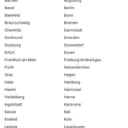
Aachen
Augsburg
Basel
Berlin
Bielefeld
Bonn
Braunschweig
Bremen
Chemnitz
Darmstadt
Dortmund
Dresden
Duisburg
Düsseldorf
Erfurt
Essen
Frankfurt am Main
Freiburg-im-Breisgau
Fürth
Gelsenkirchen
Graz
Hagen
Halle
Hamburg
Hamm
Hannover
Heidelberg
Herne
Ingolstadt
Karlsruhe
Kassel
Kiel
Krefeld
Köln
Leipzig
Leverkusen