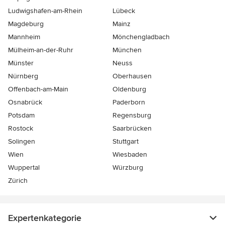
Ludwigshafen-am-Rhein
Lübeck
Magdeburg
Mainz
Mannheim
Mönchen­gladbach
Mülheim-an-der-Ruhr
München
Münster
Neuss
Nürnberg
Oberhausen
Offenbach-am-Main
Oldenburg
Osnabrück
Paderborn
Potsdam
Regensburg
Rostock
Saarbrücken
Solingen
Stuttgart
Wien
Wiesbaden
Wuppertal
Würzburg
Zürich
Expertenkategorie