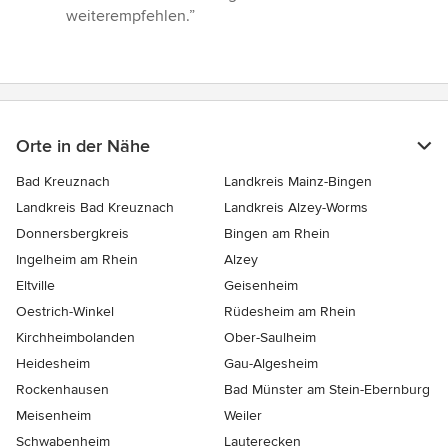
weiterempfehlen.”
Orte in der Nähe
Bad Kreuznach
Landkreis Mainz-Bingen
Landkreis Bad Kreuznach
Landkreis Alzey-Worms
Donnersbergkreis
Bingen am Rhein
Ingelheim am Rhein
Alzey
Eltville
Geisenheim
Oestrich-Winkel
Rüdesheim am Rhein
Kirchheimbolanden
Ober-Saulheim
Heidesheim
Gau-Algesheim
Rockenhausen
Bad Münster am Stein-Ebernburg
Meisenheim
Weiler
Schwabenheim
Lauterecken