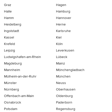
Graz
Hagen
Halle
Hamburg
Hamm
Hannover
Heidelberg
Herne
Ingolstadt
Karlsruhe
Kassel
Kiel
Krefeld
Köln
Leipzig
Leverkusen
Ludwigshafen-am-Rhein
Lübeck
Magdeburg
Mainz
Mannheim
Mönchen­gladbach
Mülheim-an-der-Ruhr
München
Münster
Neuss
Nürnberg
Oberhausen
Offenbach-am-Main
Oldenburg
Osnabrück
Paderborn
Potsdam
Regensburg