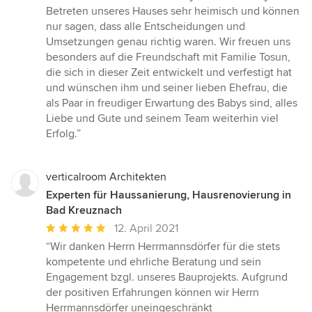
Betreten unseres Hauses sehr heimisch und können
nur sagen, dass alle Entscheidungen und
Umsetzungen genau richtig waren. Wir freuen uns
besonders auf die Freundschaft mit Familie Tosun,
die sich in dieser Zeit entwickelt und verfestigt hat
und wünschen ihm und seiner lieben Ehefrau, die
als Paar in freudiger Erwartung des Babys sind, alles
Liebe und Gute und seinem Team weiterhin viel
Erfolg.”
verticalroom Architekten
Experten für Haussanierung, Hausrenovierung in
Bad Kreuznach
Durchschnittliche
12. April 2021
Bewertung:
“Wir danken Herrn Herrmannsdörfer für die stets
5
kompetente und ehrliche Beratung und sein
von
Engagement bzgl. unseres Bauprojekts. Aufgrund
5
der positiven Erfahrungen können wir Herrn
Sternen
Herrmannsdörfer uneingeschränkt