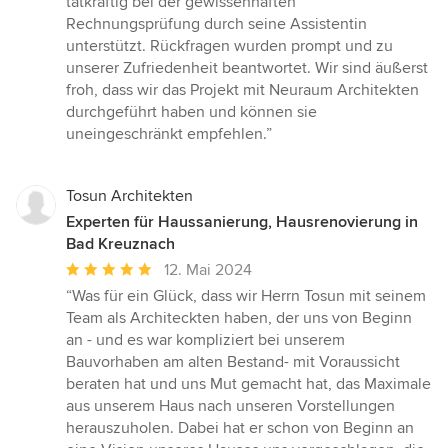
tatkräftig bei der gewissenhaften
Rechnungsprüfung durch seine Assistentin
unterstützt. Rückfragen wurden prompt und zu
unserer Zufriedenheit beantwortet. Wir sind äußerst
froh, dass wir das Projekt mit Neuraum Architekten
durchgeführt haben und können sie
uneingeschränkt empfehlen.”
Tosun Architekten
Experten für Haussanierung, Hausrenovierung in
Bad Kreuznach
Durchschnittliche
12. Mai 2024
Bewertung:
“Was für ein Glück, dass wir Herrn Tosun mit seinem
5
Team als Architeckten haben, der uns von Beginn
von
an - und es war kompliziert bei unserem
5
Bauvorhaben am alten Bestand- mit Voraussicht
Sternen
beraten hat und uns Mut gemacht hat, das Maximale
aus unserem Haus nach unseren Vorstellungen
herauszuholen. Dabei hat er schon von Beginn an