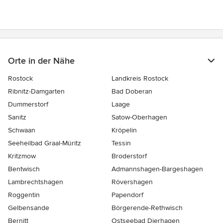
Sternen
Orte in der Nähe
Rostock
Landkreis Rostock
Ribnitz-Damgarten
Bad Doberan
Dummerstorf
Laage
Sanitz
Satow-Oberhagen
Schwaan
Kröpelin
Seeheilbad Graal-Müritz
Tessin
Kritzmow
Broderstorf
Bentwisch
Admannshagen-Bargeshagen
Lambrechtshagen
Rövershagen
Roggentin
Papendorf
Gelbensande
Börgerende-Rethwisch
Bernitt
Ostseebad Dierhagen