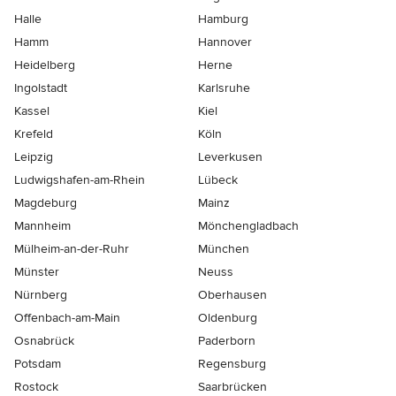
Halle
Hamburg
Hamm
Hannover
Heidelberg
Herne
Ingolstadt
Karlsruhe
Kassel
Kiel
Krefeld
Köln
Leipzig
Leverkusen
Ludwigshafen-am-Rhein
Lübeck
Magdeburg
Mainz
Mannheim
Mönchen­gladbach
Mülheim-an-der-Ruhr
München
Münster
Neuss
Nürnberg
Oberhausen
Offenbach-am-Main
Oldenburg
Osnabrück
Paderborn
Potsdam
Regensburg
Rostock
Saarbrücken