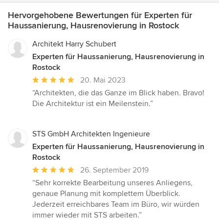
Hervorgehobene Bewertungen für Experten für
Haussanierung, Hausrenovierung in Rostock
Architekt Harry Schubert
Experten für Haussanierung, Hausrenovierung in
Rostock
Durchschnittliche
20. Mai 2023
Bewertung:
“Architekten, die das Ganze im Blick haben. Bravo!
5
Die Architektur ist ein Meilenstein.”
von
5
Sternen
STS GmbH Architekten Ingenieure
Experten für Haussanierung, Hausrenovierung in
Rostock
Durchschnittliche
26. September 2019
Bewertung:
“Sehr korrekte Bearbeitung unseres Anliegens,
5
genaue Planung mit komplettem Überblick.
von
Jederzeit erreichbares Team im Büro, wir würden
5
immer wieder mit STS arbeiten.”