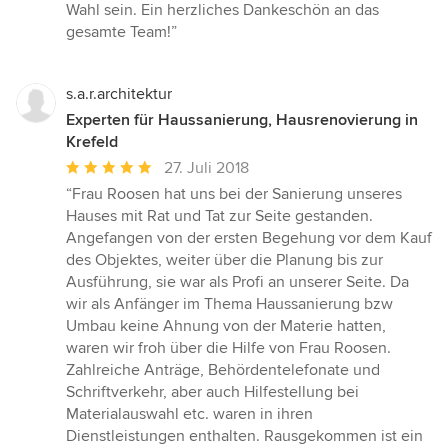
Wahl sein. Ein herzliches Dankeschön an das
gesamte Team!”
s.a.r.architektur
Experten für Haussanierung, Hausrenovierung in
Krefeld
Durchschnittliche
27. Juli 2018
Bewertung:
“Frau Roosen hat uns bei der Sanierung unseres
5
Hauses mit Rat und Tat zur Seite gestanden.
von
Angefangen von der ersten Begehung vor dem Kauf
5
des Objektes, weiter über die Planung bis zur
Sternen
Ausführung, sie war als Profi an unserer Seite. Da
wir als Anfänger im Thema Haussanierung bzw
Umbau keine Ahnung von der Materie hatten,
waren wir froh über die Hilfe von Frau Roosen.
Zahlreiche Anträge, Behördentelefonate und
Schriftverkehr, aber auch Hilfestellung bei
Materialauswahl etc. waren in ihren
Dienstleistungen enthalten. Rausgekommen ist ein