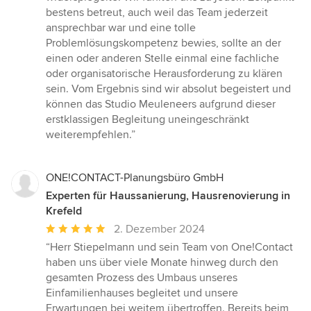
bestens betreut, auch weil das Team jederzeit
ansprechbar war und eine tolle
Problemlösungskompetenz bewies, sollte an der
einen oder anderen Stelle einmal eine fachliche
oder organisatorische Herausforderung zu klären
sein. Vom Ergebnis sind wir absolut begeistert und
können das Studio Meuleneers aufgrund dieser
erstklassigen Begleitung uneingeschränkt
weiterempfehlen.”
ONE!CONTACT-Planungsbüro GmbH
Experten für Haussanierung, Hausrenovierung in
Krefeld
Durchschnittliche
2. Dezember 2024
Bewertung:
“Herr Stiepelmann und sein Team von One!Contact
5
haben uns über viele Monate hinweg durch den
von
gesamten Prozess des Umbaus unseres
5
Einfamilienhauses begleitet und unsere
Sternen
Erwartungen bei weitem übertroffen. Bereits beim