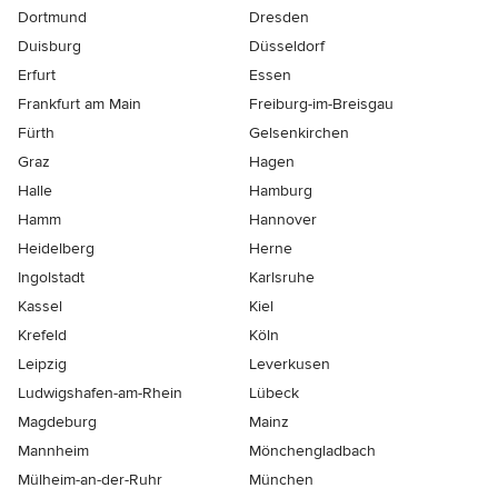
Dortmund
Dresden
Duisburg
Düsseldorf
Erfurt
Essen
Frankfurt am Main
Freiburg-im-Breisgau
Fürth
Gelsenkirchen
Graz
Hagen
Halle
Hamburg
Hamm
Hannover
Heidelberg
Herne
Ingolstadt
Karlsruhe
Kassel
Kiel
Krefeld
Köln
Leipzig
Leverkusen
Ludwigshafen-am-Rhein
Lübeck
Magdeburg
Mainz
Mannheim
Mönchen­gladbach
Mülheim-an-der-Ruhr
München