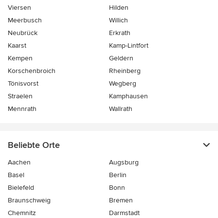
Viersen
Hilden
Meerbusch
Willich
Neubrück
Erkrath
Kaarst
Kamp-Lintfort
Kempen
Geldern
Korschenbroich
Rheinberg
Tönisvorst
Wegberg
Straelen
Kamphausen
Mennrath
Wallrath
Beliebte Orte
Aachen
Augsburg
Basel
Berlin
Bielefeld
Bonn
Braunschweig
Bremen
Chemnitz
Darmstadt