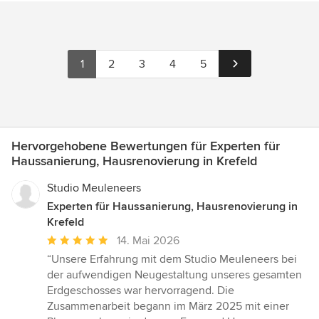
1
2
3
4
5
Hervorgehobene Bewertungen für Experten für
Haussanierung, Hausrenovierung in Krefeld
Studio Meuleneers
Experten für Haussanierung, Hausrenovierung in
Krefeld
Durchschnittliche
14. Mai 2026
Bewertung:
“Unsere Erfahrung mit dem Studio Meuleneers bei
5
der aufwendigen Neugestaltung unseres gesamten
von
Erdgeschosses war hervorragend. Die
5
Zusammenarbeit begann im März 2025 mit einer
Sternen