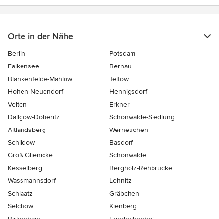
Orte in der Nähe
Berlin
Potsdam
Falkensee
Bernau
Blankenfelde-Mahlow
Teltow
Hohen Neuendorf
Hennigsdorf
Velten
Erkner
Dallgow-Döberitz
Schönwalde-Siedlung
Altlandsberg
Werneuchen
Schildow
Basdorf
Groß Glienicke
Schönwalde
Kesselberg
Bergholz-Rehbrücke
Wassmannsdorf
Lehnitz
Schlaatz
Gräbchen
Selchow
Kienberg
Birkenhain
Friederikenhof