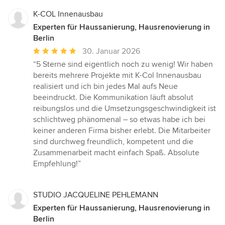
K-COL Innenausbau
Experten für Haussanierung, Hausrenovierung in
Berlin
Durchschnittliche
30. Januar 2026
Bewertung:
“5 Sterne sind eigentlich noch zu wenig! Wir haben
5
bereits mehrere Projekte mit K-Col Innenausbau
von
realisiert und ich bin jedes Mal aufs Neue
5
beeindruckt. Die Kommunikation läuft absolut
Sternen
reibungslos und die Umsetzungsgeschwindigkeit ist
schlichtweg phänomenal – so etwas habe ich bei
keiner anderen Firma bisher erlebt. Die Mitarbeiter
sind durchweg freundlich, kompetent und die
Zusammenarbeit macht einfach Spaß. Absolute
Empfehlung!”
STUDIO JACQUELINE PEHLEMANN
Experten für Haussanierung, Hausrenovierung in
Berlin