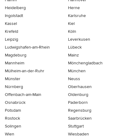
Heidelberg
Herne
Ingolstadt
Karlsruhe
Kassel
Kiel
Krefeld
Köln
Leipzig
Leverkusen
Ludwigshafen-am-Rhein
Lübeck
Magdeburg
Mainz
Mannheim
Mönchen­gladbach
Mülheim-an-der-Ruhr
München
Münster
Neuss
Nürnberg
Oberhausen
Offenbach-am-Main
Oldenburg
Osnabrück
Paderborn
Potsdam
Regensburg
Rostock
Saarbrücken
Solingen
Stuttgart
Wien
Wiesbaden