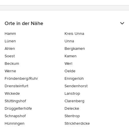
Orte in der Nähe
Hamm
Kreis Unna
Lünen
Unna
Ahlen
Bergkamen
Soest
Kamen
Beckum
Werl
Werne
Oelde
Fröndenberg/Ruhr
Ennigerloh
Drensteinfurt
Sendenhorst
Wickede
Lanstrop
Stüttingshof
Clarenberg
Drüggelterhöfe
Delecke
Schnapshof
Stentrop
Hünningen
Strickherdicke