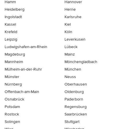
Hamm
Hannover
Heidelberg
Herne
Ingolstadt
Karlsruhe
Kassel
Kiel
Krefeld
Köln
Leipzig
Leverkusen
Ludwigshafen-am-Rhein
Lübeck
Magdeburg
Mainz
Mannheim
Mönchen­gladbach
Mülheim-an-der-Ruhr
München
Münster
Neuss
Nürnberg
Oberhausen
Offenbach-am-Main
Oldenburg
Osnabrück
Paderborn
Potsdam
Regensburg
Rostock
Saarbrücken
Solingen
Stuttgart