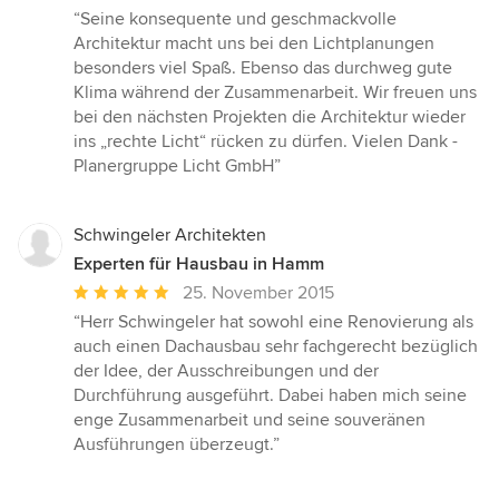
Bewertung:
“Seine konsequente und geschmackvolle
5
Architektur macht uns bei den Lichtplanungen
von
besonders viel Spaß. Ebenso das durchweg gute
5
Klima während der Zusammenarbeit. Wir freuen uns
Sternen
bei den nächsten Projekten die Architektur wieder
ins „rechte Licht“ rücken zu dürfen. Vielen Dank -
Planergruppe Licht GmbH”
Schwingeler Architekten
Experten für Hausbau in Hamm
Durchschnittliche
25. November 2015
Bewertung:
“Herr Schwingeler hat sowohl eine Renovierung als
5
auch einen Dachausbau sehr fachgerecht bezüglich
von
der Idee, der Ausschreibungen und der
5
Durchführung ausgeführt. Dabei haben mich seine
Sternen
enge Zusammenarbeit und seine souveränen
Ausführungen überzeugt.”