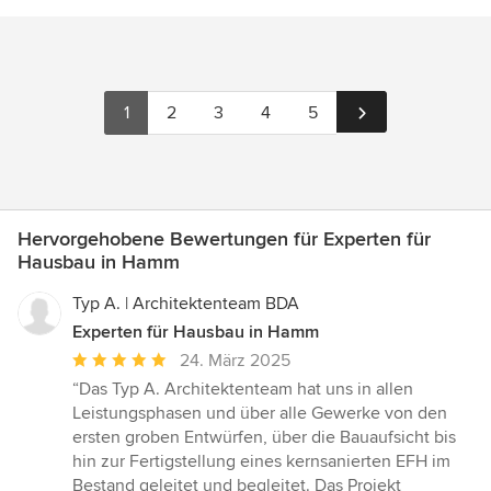
1
2
3
4
5
Hervorgehobene Bewertungen für Experten für
Hausbau in Hamm
Typ A. | Architektenteam BDA
Experten für Hausbau in Hamm
Durchschnittliche
24. März 2025
Bewertung:
“Das Typ A. Architektenteam hat uns in allen
5
Leistungsphasen und über alle Gewerke von den
von
ersten groben Entwürfen, über die Bauaufsicht bis
5
hin zur Fertigstellung eines kernsanierten EFH im
Sternen
Bestand geleitet und begleitet. Das Projekt