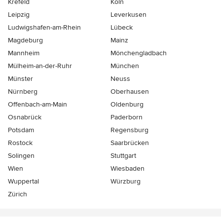
Krefeld
Köln
Leipzig
Leverkusen
Ludwigshafen-am-Rhein
Lübeck
Magdeburg
Mainz
Mannheim
Mönchen­gladbach
Mülheim-an-der-Ruhr
München
Münster
Neuss
Nürnberg
Oberhausen
Offenbach-am-Main
Oldenburg
Osnabrück
Paderborn
Potsdam
Regensburg
Rostock
Saarbrücken
Solingen
Stuttgart
Wien
Wiesbaden
Wuppertal
Würzburg
Zürich