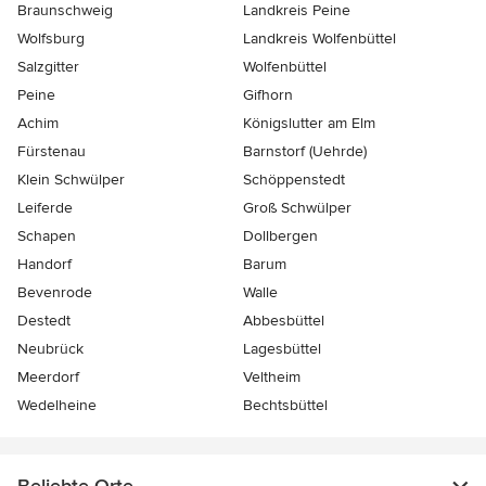
Braunschweig
Landkreis Peine
Wolfsburg
Landkreis Wolfenbüttel
Salzgitter
Wolfenbüttel
Peine
Gifhorn
Achim
Königslutter am Elm
Fürstenau
Barnstorf (Uehrde)
Klein Schwülper
Schöppenstedt
Leiferde
Groß Schwülper
Schapen
Dollbergen
Handorf
Barum
Bevenrode
Walle
Destedt
Abbesbüttel
Neubrück
Lagesbüttel
Meerdorf
Veltheim
Wedelheine
Bechtsbüttel