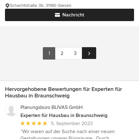
Schachtstraße 3b, 31180 Giesen
Nachricht
1
2
3
Hervorgehobene Bewertungen für Experten für
Hausbau in Braunschweig
Planungsbüro BLIVAS GmbH
Experten für Hausbau in Braunschweig
Durchschnittliche
5. September 2023
Bewertung:
“Wir waren auf der Suche nach einer neuen
5
Gestaltungen unserer Büroräume . Durch