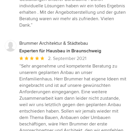
von
individuelle Lösungen haben wir ein tolles Ergebnis
5
erhalten . Mit der Angebotserstellung und der guten
Sternen
Beratung waren wir mehr als zufrieden. Vielen
Dank.”
Brummer Architektur & Städtebau
Experten für Hausbau in Braunschweig
Durchschnittliche
2. September 2021
Bewertung:
“Sehr angenehme und kompetente Beratung zu
5
unserem geplanten Anbau an unser
von
Einfamilienhaus. Herr Brummer hat eigene Ideen mit
5
eingebracht und ist auf unsere gewünschten
Sternen
Anforderungen eingegangen. Eine weitere
Zusammenarbeit kam dann leider nicht zustande,
weil wir uns letztlich gegen den geplanten Anbau
entschieden haben. Sollen wir jemals wieder mit
dem Thema Bauen, Anbauen oder Umbauen
beschäftigen, wäre Herr Brummer der erste
Ansprechpartner und Architekt, den wir empfehlen