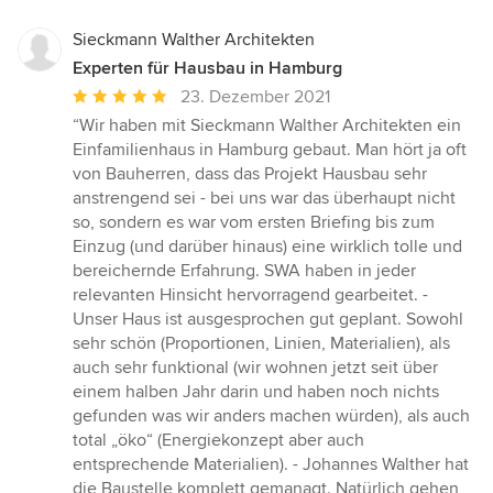
Sieckmann Walther Architekten
Experten für Hausbau in Hamburg
Durchschnittliche
23. Dezember 2021
Bewertung:
“Wir haben mit Sieckmann Walther Architekten ein
5
Einfamilienhaus in Hamburg gebaut. Man hört ja oft
von
von Bauherren, dass das Projekt Hausbau sehr
5
anstrengend sei - bei uns war das überhaupt nicht
Sternen
so, sondern es war vom ersten Briefing bis zum
Einzug (und darüber hinaus) eine wirklich tolle und
bereichernde Erfahrung. SWA haben in jeder
relevanten Hinsicht hervorragend gearbeitet. -
Unser Haus ist ausgesprochen gut geplant. Sowohl
sehr schön (Proportionen, Linien, Materialien), als
auch sehr funktional (wir wohnen jetzt seit über
einem halben Jahr darin und haben noch nichts
gefunden was wir anders machen würden), als auch
total „öko“ (Energiekonzept aber auch
entsprechende Materialien). - Johannes Walther hat
die Baustelle komplett gemanagt. Natürlich gehen