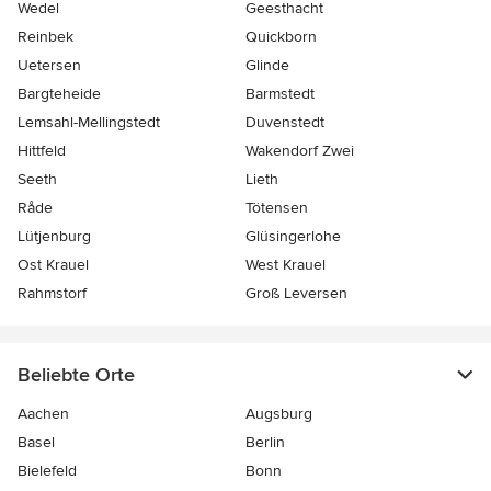
Wedel
Geesthacht
Reinbek
Quickborn
Uetersen
Glinde
Bargteheide
Barmstedt
Lemsahl-Mellingstedt
Duvenstedt
Hittfeld
Wakendorf Zwei
Seeth
Lieth
Råde
Tötensen
Lütjenburg
Glüsingerlohe
Ost Krauel
West Krauel
Rahmstorf
Groß Leversen
Beliebte Orte
Aachen
Augsburg
Basel
Berlin
Bielefeld
Bonn