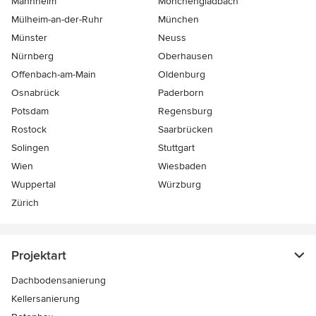
Mannheim
Mönchen­gladbach
Mülheim-an-der-Ruhr
München
Münster
Neuss
Nürnberg
Oberhausen
Offenbach-am-Main
Oldenburg
Osnabrück
Paderborn
Potsdam
Regensburg
Rostock
Saarbrücken
Solingen
Stuttgart
Wien
Wiesbaden
Wuppertal
Würzburg
Zürich
Projektart
Dachbodensanierung
Kellersanierung