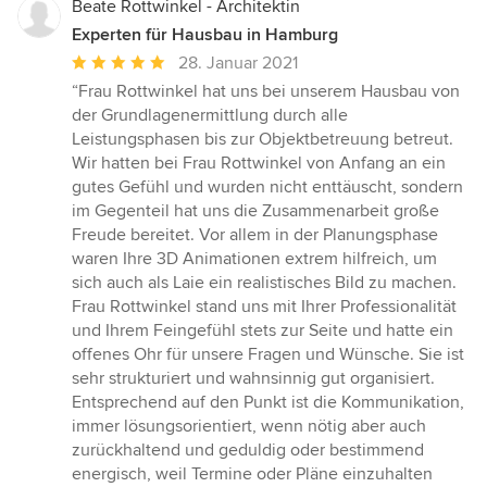
Beate Rottwinkel - Architektin
Experten für Hausbau in Hamburg
Durchschnittliche
28. Januar 2021
Bewertung:
“Frau Rottwinkel hat uns bei unserem Hausbau von
5
der Grundlagenermittlung durch alle
von
Leistungsphasen bis zur Objektbetreuung betreut.
5
Wir hatten bei Frau Rottwinkel von Anfang an ein
Sternen
gutes Gefühl und wurden nicht enttäuscht, sondern
im Gegenteil hat uns die Zusammenarbeit große
Freude bereitet. Vor allem in der Planungsphase
waren Ihre 3D Animationen extrem hilfreich, um
sich auch als Laie ein realistisches Bild zu machen.
Frau Rottwinkel stand uns mit Ihrer Professionalität
und Ihrem Feingefühl stets zur Seite und hatte ein
offenes Ohr für unsere Fragen und Wünsche. Sie ist
sehr strukturiert und wahnsinnig gut organisiert.
Entsprechend auf den Punkt ist die Kommunikation,
immer lösungsorientiert, wenn nötig aber auch
zurückhaltend und geduldig oder bestimmend
energisch, weil Termine oder Pläne einzuhalten