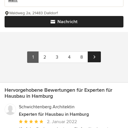
Mehr
Waldweg 2a, 21483 Dalldorf
Nachricht
1
2
3
4
8
Hervorgehobene Bewertungen für Experten für
Hausbau in Hamburg
Schwichtenberg Architektin
Experten für Hausbau in Hamburg
Durchschnittliche
2. Januar 2022
Bewertung: