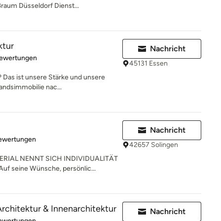
ßraum Düsseldorf Dienst...
ktur
Nachricht
rtung: 5 von 5 Sternen
Bewertungen
45131 Essen
 Das ist unsere Stärke und unsere
andsimmobilie nac...
Nachricht
rtung: 4.9 von 5 Sternen
Bewertungen
42657 Solingen
RIAL NENNT SICH INDIVIDUALITÄT
uf seine Wünsche, persönlic...
rchitektur & Innenarchitektur
Nachricht
rtung: 5 von 5 Sternen
Bewertungen