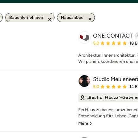
Bauunternehmen
Hausanbau
ONE!CONTACT-P
Durchschnittliche Bewe
5,0
18 
Architektur. Innenarchitektur. 
Wir planen, koordinieren und re
Studio Meuleneer
Durchschnittliche Bewe
5,0
14 
„Best of Houzz“-Gewin
Ein Haus zu bauen, umzubauen 
Entscheidung fürs Leben. Ganz g
Mehr