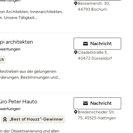
ewertungen
Bessemerstr. 30,
44793 Bochum
on Architekten, Innenarchitekten,
 Unsere Tätigkeit...
pi architekten
Nachricht
rtung: 5 von 5 Sternen
ewertungen
Citadellstraße 5,
40472 Düsseldorf
ch
 Bestreben aus der gelungenen
rderungen, Bestimmungen und...
üro Peter Hauto
Nachricht
rtung: 4.9 von 5 Sternen
ewertungen
Bredenscheider Str.
75, 45525 Hattingen
„Best of Houzz“-Gewinner
n der Objektsanierung und allen