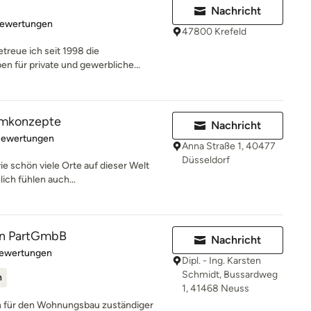
Nachricht
rtung: 4.7 von 5 Sternen
Bewertungen
47800 Krefeld
treue ich seit 1998 die
n für private und gewerbliche...
aumkonzepte
Nachricht
rtung: 4.8 von 5 Sternen
Bewertungen
Anna Straße 1, 40477
Düsseldorf
wie schön viele Orte auf dieser Welt
ch fühlen auch...
n PartGmbB
Nachricht
rtung: 5 von 5 Sternen
Bewertungen
Dipl. - Ing. Karsten
Schmidt, Bussardweg
n
1, 41468 Neuss
 für den Wohnungsbau zuständiger