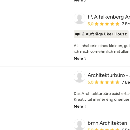
Mehr
f \ A falkenberg A
Durchschnittliche Bewe
5,0
7 B
2 Aufträge über Houzz
Als Inhaberin eines kleinen, g
ich mich vornehmlich mit allen 
Mehr
Architekturbüro -
Durchschnittliche Bewe
5,0
7 B
Das Architekturbüro existiert se
Kreativität immer eng orientiert
Mehr
bmh Architekten
Durchschnittliche Bewe