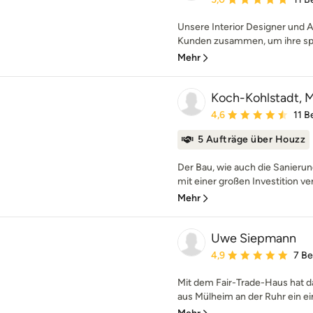
Unsere Interior Designer und A
Kunden zusammen, um ihre spez
Mehr
Koch-Kohlstadt, Mi
Durchschnittliche Bewe
4,6
11 
5 Aufträge über Houzz
Der Bau, wie auch die Sanierun
mit einer großen Investition ve
Mehr
Uwe Siepmann
Durchschnittliche Bewe
4,9
7 B
Mit dem Fair-Trade-Haus hat
aus Mülheim an der Ruhr ein ein