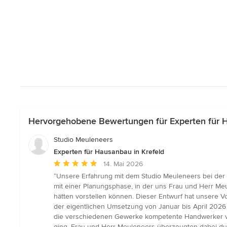
Hervorgehobene Bewertungen für Experten für H
Studio Meuleneers
Experten für Hausanbau in Krefeld
Durchschnittliche
14. Mai 2026
Bewertung:
“Unsere Erfahrung mit dem Studio Meuleneers bei de
5
mit einer Planungsphase, in der uns Frau und Herr Meu
von
hätten vorstellen können. Dieser Entwurf hat unsere V
5
der eigentlichen Umsetzung von Januar bis April 2026
Sternen
die verschiedenen Gewerke kompetente Handwerker vor
ging. Frau und Herr Meuleneers überzeugten dabei du