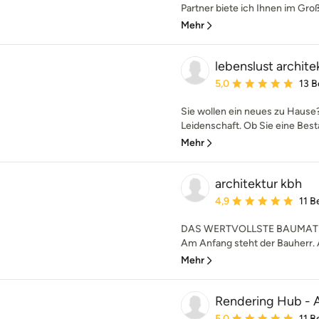
Partner biete ich Ihnen im Gro
Mehr
lebenslust archite
Durchschnittliche Bewe
5,0
13 
Sie wollen ein neues zu Hause?
Leidenschaft. Ob Sie eine Best
Mehr
architektur kbh
Durchschnittliche Bewe
4,9
11 
DAS WERTVOLLSTE BAUMATE
Am Anfang steht der Bauherr. A
Mehr
Rendering Hub - A
Durchschnittliche Bewe
5,0
11 