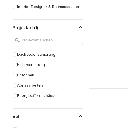
Interior Designer & Raumausstatter
Küchenplanung
Projektart (1)
Landschaftsarchitekten
Armaturen & Sanitärbedarf
Beleuchtung
Dachbodensanierung
Einbauschränke
Kellersanierung
Alle anzeigen
Betonbau
Abrissarbeiten
Energieeffizienzhäuser
Fundamentarbeiten
Stil
Garagenbau
Nachhaltiges Bauen