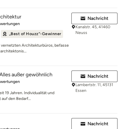
rchitektur
Nachricht
rtung: 5 von 5 Sternen
ewertungen
Kanalstr. 45, 41460
Neuss
„Best of Houzz“-Gewinner
ut vernetzten Architekturbüros, befasse
architektonis...
 Alles außer gewöhnlich
Nachricht
rtung: 5 von 5 Sternen
ewertungen
Lambertstr. 11, 45131
Essen
it 19 Jahren. Individualität und
 auf den Bedarf...
Nachricht
rtung: 5 von 5 Sternen