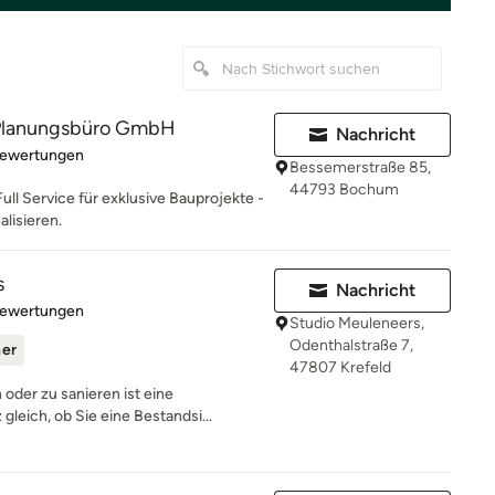
lanungsbüro GmbH
Nachricht
rtung: 5 von 5 Sternen
Bewertungen
Bessemerstraße 85,
44793 Bochum
Full Service für exklusive Bauprojekte -
alisieren.
s
Nachricht
rtung: 5 von 5 Sternen
Bewertungen
Studio Meuleneers,
Odenthalstraße 7,
ner
47807 Krefeld
oder zu sanieren ist eine
leich, ob Sie eine Bestandsi...