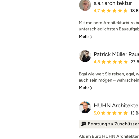
s.a.r.architektur
Durchschnittliche Bewe
4,7
18 
Mit meinem Architekturbüro be
unterschiedlichsten Bauaufgabe
Mehr
Patrick Müller R
Durchschnittliche Bewe
4,8
23 
Egal wie weit Sie reisen, egal, 
auch sein mögen – wahrscheinli
Mehr
HUHN Architekte
Durchschnittliche Bewe
5,0
13 
Beratung zu Zuschüsse
Als im Büro HUHN Architekten