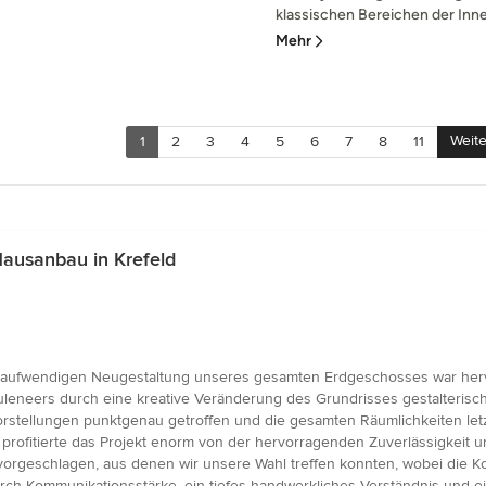
klassischen Bereichen der Innen
Mehr
Weite
1
2
3
4
5
6
7
8
11
ausanbau in Krefeld
r aufwendigen Neugestaltung unseres gesamten Erdgeschosses war he
leneers durch eine kreative Veränderung des Grundrisses gestalterische
orstellungen punktgenau getroffen und die gesamten Räumlichkeiten let
 profitierte das Projekt enorm von der hervorragenden Zuverlässigkeit
geschlagen, aus denen wir unsere Wahl treffen konnten, wobei die Koo
rch Kommunikationsstärke, ein tiefes handwerkliches Verständnis und 