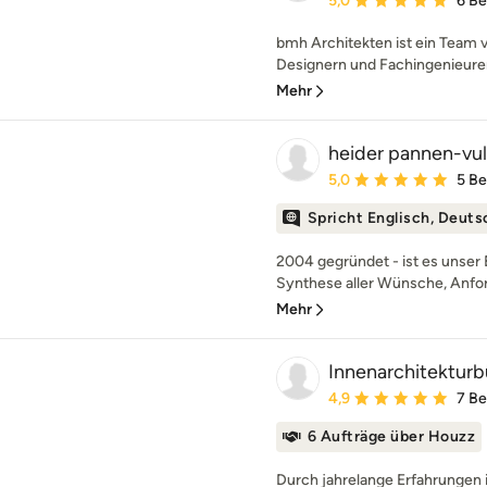
5,0
6 B
bmh Architekten ist ein Team v
Designern und Fachingenieuren.
Mehr
heider pannen-vul
Durchschnittliche Bewe
5,0
5 B
Spricht Englisch, Deuts
2004 gegründet - ist es unser
Synthese aller Wünsche, Anfo
Mehr
Innenarchitekturb
Durchschnittliche Bewe
4,9
7 B
6 Aufträge über Houzz
Durch jahrelange Erfahrungen i