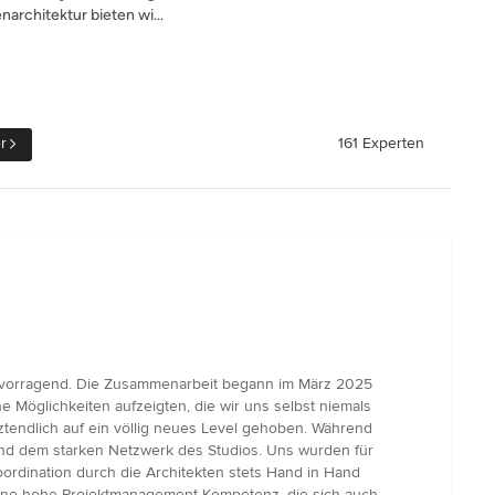
architektur bieten wi...
r
161 Experten
rvorragend. Die Zusammenarbeit begann im März 2025
 Möglichkeiten aufzeigten, die wir uns selbst niemals
ztendlich auf ein völlig neues Level gehoben. Während
 und dem starken Netzwerk des Studios. Uns wurden für
rdination durch die Architekten stets Hand in Hand
eine hohe Projektmanagement-Kompetenz, die sich auch