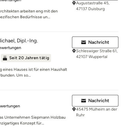
Augustastraße 45,
47137 Duisburg
rchitekten arbeiten eng mit den
ifischen Bedürfnisse un...
chael, Dipl.-Ing.
Nachricht
rtung: 4.6 von 5 Sternen
Bewertungen
Schleswiger Straße 61,
42107 Wuppertal
Seit 20 Jahren tätig
g eines Hauses ist für einen Haushalt
rbunden. Um so...
Nachricht
rtung: 4.9 von 5 Sternen
ewertungen
45475 Mülheim an der
Ruhr
 das Unternehmen Siepmann Holzbau
zigartiges Konzept für...