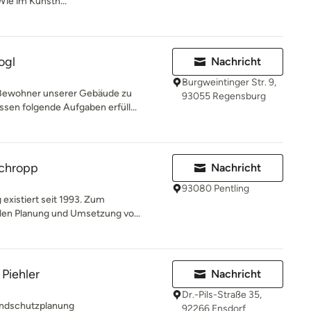
Wie im Kunsth...
ogl
Nachricht
Burgweintinger Str. 9,
 Bewohner unserer Gebäude zu
93055 Regensburg
sen folgende Aufgaben erfüll...
Schropp
Nachricht
93080 Pentling
 existiert seit 1993. Zum
len Planung und Umsetzung vo...
 Piehler
Nachricht
Dr.-Pils-Straße 35,
andschutzplanung
92266 Ensdorf