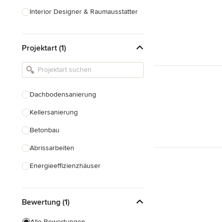
Interior Designer & Raumausstatter
Küchenplanung
Projektart (1)
Landschaftsarchitekten
Armaturen & Sanitärbedarf
Beleuchtung
Dachbodensanierung
Einbauschränke
Kellersanierung
Alle anzeigen
Betonbau
Abrissarbeiten
Energieeffizienzhäuser
Fundamentarbeiten
Bewertung (1)
Garagenbau
Nachhaltiges Bauen
Alle Bewertungen