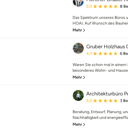
Durchschnittliche Bewe
5,0
8 B
Das Spektrum unseres Büros u
HOAI. Auf Wunsch des Bauherrn
Mehr
Gruber Holzhaus
Durchschnittliche Bewe
4,7
6 B
Waren Sie schon mal in einem 
besonderes Wohn- und Hauser
Mehr
Architekturbüro P
Durchschnittliche Bewe
5,0
3 B
Beratung, Entwurf, Planung, un
Nachhaltigkeit und energieeffi
Mehr