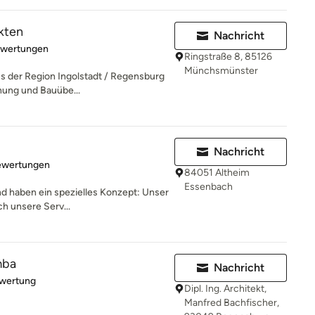
kten
Nachricht
rtung: 5 von 5 Sternen
ewertungen
Ringstraße 8, 85126
Münchsmünster
us der Region Ingolstadt / Regensburg
nung und Bauübe...
Nachricht
rtung: 4 von 5 Sternen
ewertungen
84051 Altheim
Essenbach
nd haben ein spezielles Konzept: Unser
h unsere Serv...
mba
Nachricht
rtung: 5 von 5 Sternen
ewertung
Dipl. Ing. Architekt,
Manfred Bachfischer,