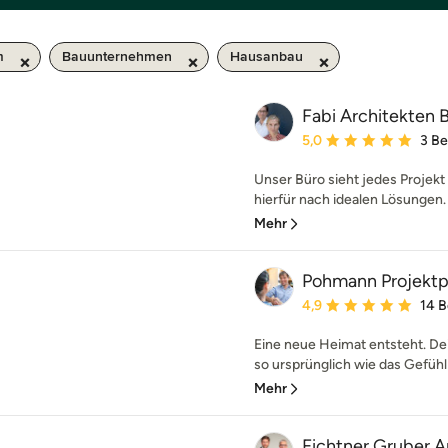
m
Bauunternehmen
Hausanbau
Fabi Architekten
Durchschnittliche Bewe
5,0
3 B
Unser Büro sieht jedes Projekt
hierfür nach idealen Lösungen. 
Mehr
Pohmann Projekt
Durchschnittliche Bewe
4,9
14 
Eine neue Heimat entsteht. De
so ursprünglich wie das Gefühl 
Mehr
Fichtner Gruber A