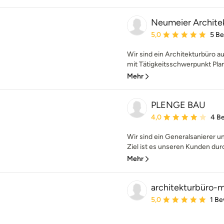
Neumeier Archite
Durchschnittliche Bewe
5,0
5 B
Wir sind ein Architekturbüro a
mit Tätigkeitsschwerpunkt Pla
Mehr
PLENGE BAU
Durchschnittliche Bewe
4,0
4 B
Wir sind ein Generalsanierer u
Ziel ist es unseren Kunden durc
Mehr
architekturbüro-
Durchschnittliche Bewe
5,0
1 B