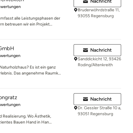
Nachricht
rtung: 5 von 5 Sternen
ewertungen
Bruderwöhrdstraße 11,
93055 Regensburg
mfasst alle Leistungsphasen der
 betreuen wir ein Projekt...
 GmbH
Nachricht
rtung: 4.7 von 5 Sternen
ewertungen
Sanddickicht 12, 93426
Roding/Altenkreith
Naturholzhaus? Es ist ein ganz
lebnis. Das angenehme Raumk...
ongratz
Nachricht
rtung: 5 von 5 Sternen
ewertungen
Dr. Gessler Straße 10 a,
93051 Regensburg
d Realisierung. Wo Ästhetik,
zientes Bauen Hand in Han...