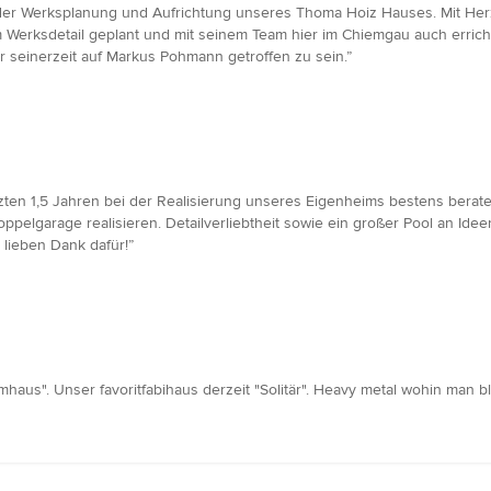
er Werksplanung und Aufrichtung unseres Thoma Hoiz Hauses. Mit Herz 
rksdetail geplant und mit seinem Team hier im Chiemgau auch errichtet.
 seinerzeit auf Markus Pohmann getroffen zu sein.”
zten 1,5 Jahren bei der Realisierung unseres Eigenheims bestens berate
ppelgarage realisieren. Detailverliebtheit sowie ein großer Pool an Idee
lieben Dank dafür!”
haus". Unser favoritfabihaus derzeit "Solitär". Heavy metal wohin man bli