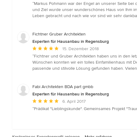
Bewertung:
“Markus Pohmann war der Engel an unserer Seite bei d
5
und Ziel wurde unser wunderschönes Haus von Ihm im We
von
Leben gebracht und nach wie vor sind wir sehr dankbar
5
Sternen
Fichtner Gruber Architekten
Experten für Hausanbau in Regensburg
Durchschnittliche
15. Dezember 2018
Bewertung:
“Fichtner und Gruber Architekten haben uns in den let
5
Wünschen konnten wir ein tolles Einfamilienhaus mit Do
von
passende und stilvolle Lösung gefunden haben. Vielen 
5
Sternen
Fabi Architekten BDA part gmbb
Experten für Hausanbau in Regensburg
Durchschnittliche
6. April 2017
Bewertung:
“Prädikat "Lieblingskunde". Gemeinsames Projekt "Traum
5
von
5
Sternen
Kostenloses Expertenprofil anlegen –
Mehr erfahren