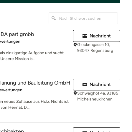
 BDA part gmbb
Nachricht
rtung: 5 von 5 Sternen
ewertungen
Glockengasse 10,
93047 Regensburg
 als einzigartige Aufgabe und sucht
Unsere Mission is...
planung und Bauleitung GmbH
Nachricht
rtung: 4.9 von 5 Sternen
Bewertungen
Schwaighof 4a, 93185
Michelsneukirchen
in neues Zuhause aus Holz. Nichts ist
von Heimat. D...
rchitekten