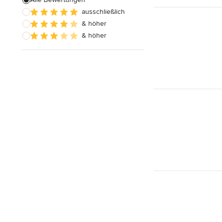
ausschließlich
Hausanbau
& höher
Hauserweiterungen
& höher
Alle anzeigen