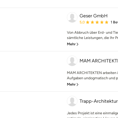
Geser GmbH
Durchschnittliche Bewe
5,0
1 B
Von Abbruch über Erd- und Tief
sämtliche Leistungen, die Ihr Pr
Mehr
MAM ARCHITEKT
MAM ARCHITEKTEN arbeiten in 
Aufgaben undogmatisch und prä
Mehr
Trapp-Architektur
Jedes Projekt ist eine einmalig