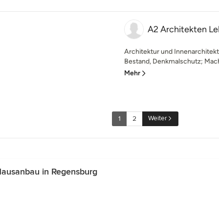
A2 Architekten L
Architektur und Innenarchitek
Bestand, Denkmalschutz; Machb
Mehr
Weiter
1
2
Hausanbau in Regensburg