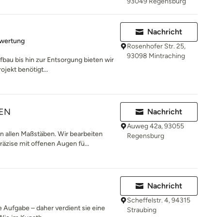
93049 Regensburg
Nachricht
rtung: 5 von 5 Sternen
ewertung
Rosenhofer Str. 25,
93098 Mintraching
bau bis hin zur Entsorgung bieten wir
ojekt benötigt...
EN
Nachricht
Auweg 42a, 93055
allen Maßstäben. Wir bearbeiten
Regensburg
zise mit offenen Augen fü...
Nachricht
Scheffelstr. 4, 94315
e Aufgabe – daher verdient sie eine
Straubing