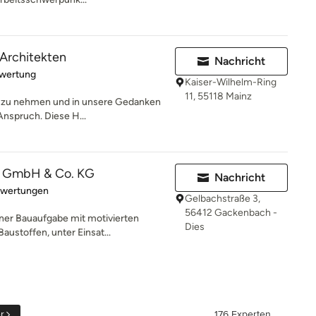
Architekten
Nachricht
rtung: 5 von 5 Sternen
ewertung
Kaiser-Wilhelm-Ring
11, 55118 Mainz
st zu nehmen und in unsere Gedanken
 Anspruch. Diese H...
 GmbH & Co. KG
Nachricht
rtung: 5 von 5 Sternen
ewertungen
Gelbachstraße 3,
56412 Gackenbach -
ner Bauaufgabe mit motivierten
Dies
austoffen, unter Einsat...
r
176 Experten