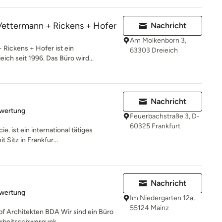
Vettermann + Rickens + Hofer
Nachricht
Am Molkenborn 3,
Rickens + Hofer ist ein
63303 Dreieich
eich seit 1996. Das Büro wird...
Nachricht
rtung: 5 von 5 Sternen
ewertung
Feuerbachstraße 3, D-
60325 Frankfurt
. ist ein international tätiges
 Sitz in Frankfur...
Nachricht
rtung: 5 von 5 Sternen
ewertung
Im Niedergarten 12a,
55124 Mainz
 Architekten BDA Wir sind ein Büro
Arbeitsschwerpunk...