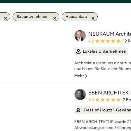
Bauunternehmen
Hausanbau
NEURAUM Archit
Durchschnittliche Bewe
4,9
12 
Lokales Unternehmen
Architektur dient uns nicht z
und bauen für Sie, nicht für uns
Mehr
EBEN ARCHITEK
Durchschnittliche Bewe
5,0
7 B
„Best of Houzz“-Gewin
EBEN ARCHITEKTUR wurde 2011
Abwechslungsreiche Erfahrunge