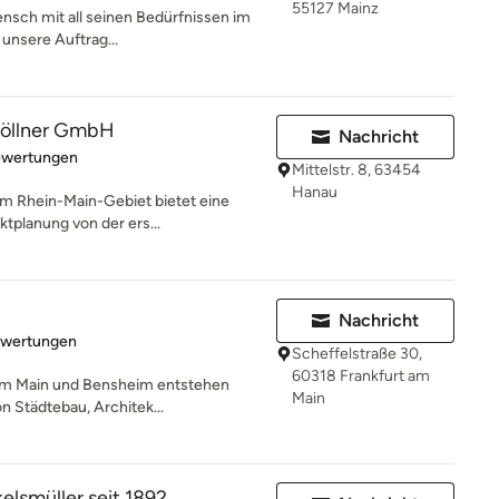
55127 Mainz
ensch mit all seinen Bedürfnissen im
 unsere Auftrag...
Göllner GmbH
Nachricht
rtung: 4.8 von 5 Sternen
ewertungen
Mittelstr. 8, 63454
Hanau
im Rhein-Main-Gebiet bietet eine
ktplanung von der ers...
Nachricht
rtung: 5 von 5 Sternen
ewertungen
Scheffelstraße 30,
60318 Frankfurt am
 am Main und Bensheim entstehen
Main
on Städtebau, Architek...
lsmüller seit 1892