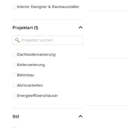
Interior Designer & Raumausstatter
Küchenplanung
Projektart (1)
Landschaftsarchitekten
Armaturen & Sanitärbedarf
Beleuchtung
Dachbodensanierung
Einbauschränke
Kellersanierung
Alle anzeigen
Betonbau
Abrissarbeiten
Energieeffizienzhäuser
Fundamentarbeiten
Stil
Garagenbau
Nachhaltiges Bauen