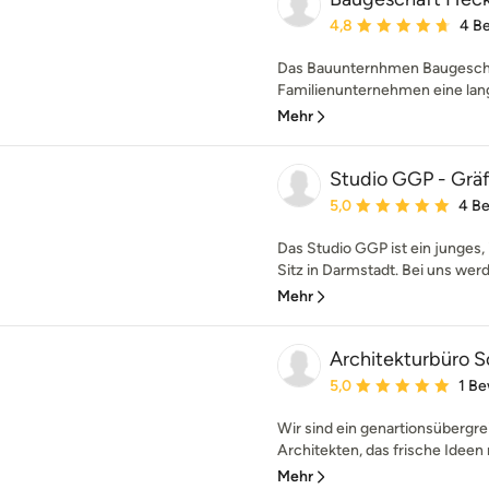
Durchschnittliche Bewe
4,8
4 B
Das Bauunternhmen Baugeschäf
Familienunternehmen eine langj
Mehr
Studio GGP - Grä
Durchschnittliche Bewe
5,0
4 B
Das Studio GGP ist ein junges,
Sitz in Darmstadt. Bei uns werde
Mehr
Architekturbüro S
Durchschnittliche Bewe
5,0
1 B
Wir sind ein genartionsübergr
Architekten, das frische Ideen 
Mehr