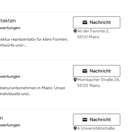
itekten
Nachricht
rtung: 5 von 5 Sternen
ewertungen
An der Favorite 2,
55131 Mainz
tektur repräsentativ für klare Formen,
ntwürfe und i...
Nachricht
rtung: 5 von 5 Sternen
ewertungen
Mombacher Straße 2A,
55122 Mainz
hitekturunternehmen in Mainz. Unser
ndividuelle und...
en
Nachricht
rtung: 5 von 5 Sternen
ewertungen
4 Universitätsstraße,