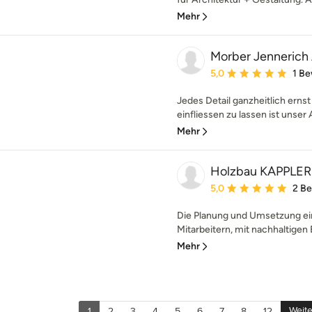
Mehr
Morber Jennerich 
Durchschnittliche Bewe
5,0
1 B
Jedes Detail ganzheitlich ern
einfliessen zu lassen ist unser
Mehr
Holzbau KAPPLER
Durchschnittliche Bewe
5,0
2 B
Die Planung und Umsetzung ei
Mitarbeitern, mit nachhaltigen B
Mehr
Weite
1
2
3
4
5
6
7
8
12