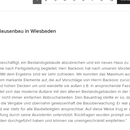
Hausanbau in Wiesbaden
beschäftigt, ein Bestandsgebäude abzubrechen und ein neues Haus zu b
 nach Fertigstellung begleitet. Herr Backovic hat nach unseren Vorste
. Mit dem Ergebnis sind wir sehr zufrieden. Wir konnten das Maximum a
dem markante Elemente auf, die auf Vorschläge von Herrn Backovic zurü
d hohen Decken um und wandelte sie außen z.B. in ansprechende Fass
indet sich das moderne Äußere mit den älteren Bestandsgebäuden in 
 nicht immer einfachen Abbrucharbeiten. Den Bauantrag stellte er so, 
 die Vergabe und übernahm gewissenhaft die Bauüberwachung. Er war prak
war stets für alle Baubeteiligten ansprechbar. Auf diese Weise trug er
ung durch seine Assistentin unterstützt. Rückfragen wurden prompt und
tekten durchgeführt haben und können sie uneingeschränkt empfehlen.”