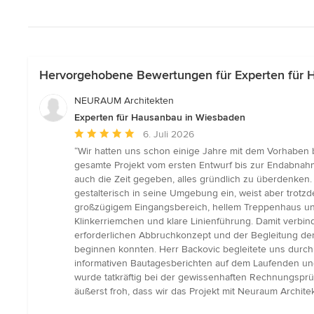
Hervorgehobene Bewertungen für Experten für 
NEURAUM Architekten
Experten für Hausanbau in Wiesbaden
Durchschnittliche
6. Juli 2026
Bewertung:
“Wir hatten uns schon einige Jahre mit dem Vorhaben 
5
gesamte Projekt vom ersten Entwurf bis zur Endabnahme
von
auch die Zeit gegeben, alles gründlich zu überdenken
5
gestalterisch in seine Umgebung ein, weist aber trotz
Sternen
großzügigem Eingangsbereich, hellem Treppenhaus un
Klinkerriemchen und klare Linienführung. Damit verb
erforderlichen Abbruchkonzept und der Begleitung der
beginnen konnten. Herr Backovic begleitete uns durch
informativen Bautagesberichten auf dem Laufenden und 
wurde tatkräftig bei der gewissenhaften Rechnungsprüf
äußerst froh, dass wir das Projekt mit Neuraum Archi