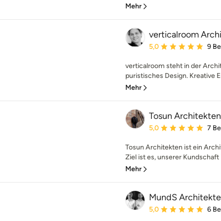
Mehr
verticalroom Arch
Durchschnittliche Bewe
5,0
9 B
verticalroom steht in der Archi
puristisches Design. Kreative E
Mehr
Tosun Architekten
Durchschnittliche Bewe
5,0
7 B
Tosun Architekten ist ein Arc
Ziel ist es, unserer Kundschaft i
Mehr
MundS Architekt
Durchschnittliche Bewe
5,0
6 B