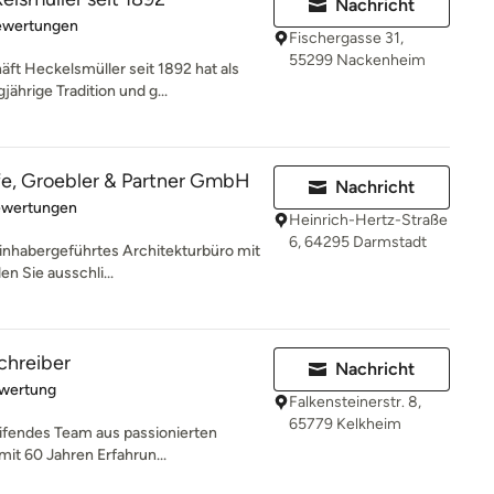
Nachricht
rtung: 4.8 von 5 Sternen
ewertungen
Fischergasse 31,
55299 Nackenheim
t Heckelsmüller seit 1892 hat als
ährige Tradition und g...
fe, Groebler & Partner GmbH
Nachricht
rtung: 5 von 5 Sternen
ewertungen
Heinrich-Hertz-Straße
6, 64295 Darmstadt
 inhabergeführtes Architekturbüro mit
n Sie ausschli...
chreiber
Nachricht
rtung: 5 von 5 Sternen
ewertung
Falkensteinerstr. 8,
65779 Kelkheim
eifendes Team aus passionierten
mit 60 Jahren Erfahrun...