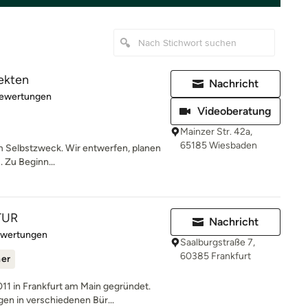
ekten
Nachricht
rtung: 4.9 von 5 Sternen
Bewertungen
Videoberatung
Mainzer Str. 42a,
65185 Wiesbaden
um Selbstzweck. Wir entwerfen, planen
. Zu Beginn...
TUR
Nachricht
rtung: 5 von 5 Sternen
ewertungen
Saalburgstraße 7,
60385 Frankfurt
ner
 in Frankfurt am Main gegründet.
n in verschiedenen Bür...