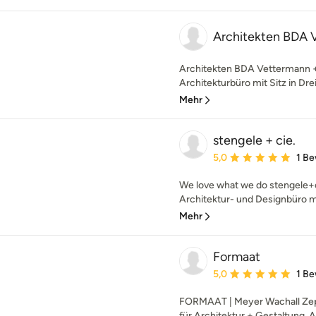
Architekten BDA 
Architekten BDA Vettermann + 
Architekturbüro mit Sitz in Drei
Mehr
stengele + cie.
Durchschnittliche Bewe
5,0
1 B
We love what we do stengele+cie
Architektur- und Designbüro mit
Mehr
Formaat
Durchschnittliche Bewe
5,0
1 B
FORMAAT | Meyer Wachall Zepf
für Architektur + Gestaltung. 