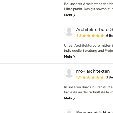
Bei unserer Arbeit steht der M
Mittelpunkt. Das gilt sowohl für
Mehr
Architekturbüro 
Durchschnittliche Bewe
4,8
6 B
Unser Architekturbüro mitten 
individuelle Beratung und Proje
Mehr
mo+ architekten
Durchschnittliche Bewe
5,0
3 B
In unseren Büros in Frankfurt
Projekte an der Schnittstelle v
Mehr
Baugeschäft Hecke