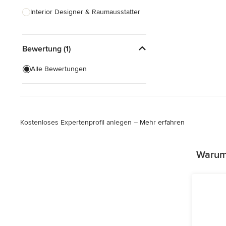
Interior Designer & Raumausstatter
Küchenplanung
Bewertung (1)
Landschaftsarchitekten
Armaturen & Sanitärbedarf
Alle Bewertungen
Beleuchtung
Einbauschränke
Kostenloses Expertenprofil anlegen –
Mehr erfahren
Alle anzeigen
Warum 