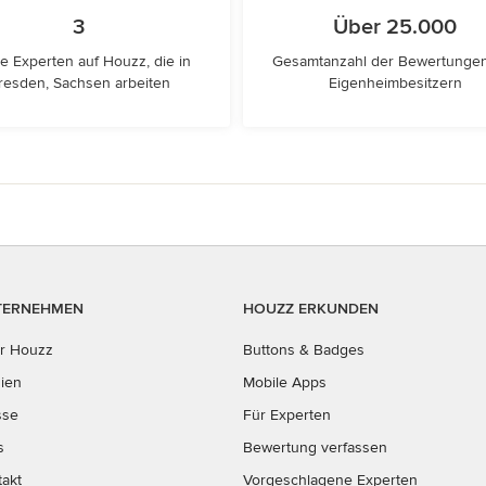
3
Über 25.000
e Experten auf Houzz, die in
Gesamtanzahl der Bewertunge
resden, Sachsen arbeiten
Eigenheimbesitzern
TERNEHMEN
HOUZZ ERKUNDEN
r Houzz
Buttons & Badges
ien
Mobile Apps
sse
Für Experten
s
Bewertung verfassen
takt
Vorgeschlagene Experten