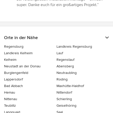
super. Danke euch für ein großartiges Projekt.”
Orte in der Nähe
Regensburg
Landkreis Regensburg
Landkreis Kelheim
Lauf
Kelheim
Regenstauf
Neustadt an der Donau
Abensberg
Burglengenfeld
Neutraubling
Lappersdorf
Roding
Bad Abbach
Maxhütte-Haidhof
Hemau
Nittendorf
Nittenau
Schierling
Teublitz
Geiselhöring
Langquaid
Saal