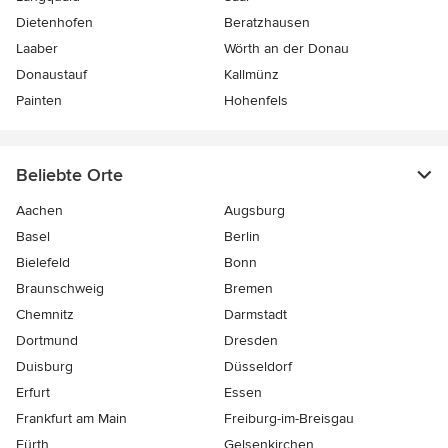
Dietenhofen
Beratzhausen
Laaber
Wörth an der Donau
Donaustauf
Kallmünz
Painten
Hohenfels
Beliebte Orte
Aachen
Augsburg
Basel
Berlin
Bielefeld
Bonn
Braunschweig
Bremen
Chemnitz
Darmstadt
Dortmund
Dresden
Duisburg
Düsseldorf
Erfurt
Essen
Frankfurt am Main
Freiburg-im-Breisgau
Fürth
Gelsenkirchen