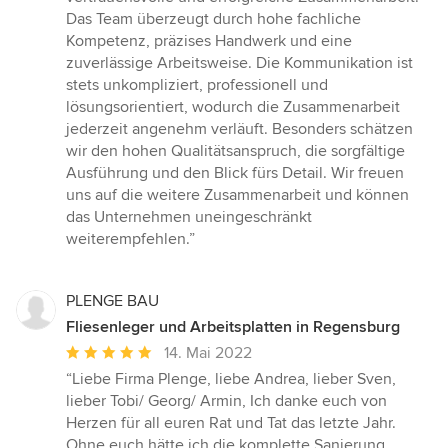
von
Das Team überzeugt durch hohe fachliche
5
Kompetenz, präzises Handwerk und eine
Sternen
zuverlässige Arbeitsweise. Die Kommunikation ist
stets unkompliziert, professionell und
lösungsorientiert, wodurch die Zusammenarbeit
jederzeit angenehm verläuft. Besonders schätzen
wir den hohen Qualitätsanspruch, die sorgfältige
Ausführung und den Blick fürs Detail. Wir freuen
uns auf die weitere Zusammenarbeit und können
das Unternehmen uneingeschränkt
weiterempfehlen.”
PLENGE BAU
Fliesenleger und Arbeitsplatten in Regensburg
Durchschnittliche
14. Mai 2022
Bewertung:
“Liebe Firma Plenge, liebe Andrea, lieber Sven,
5
lieber Tobi/ Georg/ Armin, Ich danke euch von
von
Herzen für all euren Rat und Tat das letzte Jahr.
5
Ohne euch hätte ich die komplette Sanierung