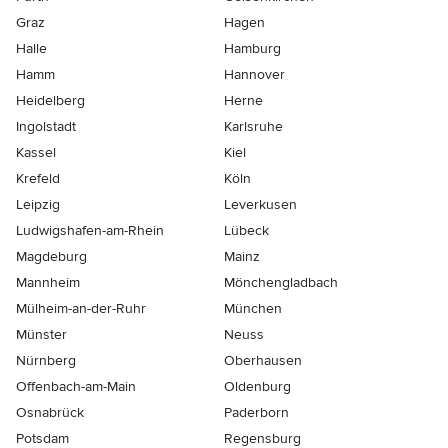
Graz
Hagen
Halle
Hamburg
Hamm
Hannover
Heidelberg
Herne
Ingolstadt
Karlsruhe
Kassel
Kiel
Krefeld
Köln
Leipzig
Leverkusen
Ludwigshafen-am-Rhein
Lübeck
Magdeburg
Mainz
Mannheim
Mönchen­gladbach
Mülheim-an-der-Ruhr
München
Münster
Neuss
Nürnberg
Oberhausen
Offenbach-am-Main
Oldenburg
Osnabrück
Paderborn
Potsdam
Regensburg