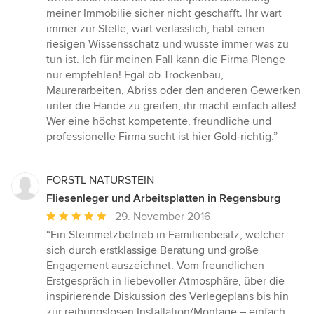
Sternen
meiner Immobilie sicher nicht geschafft. Ihr wart
immer zur Stelle, wärt verlässlich, habt einen
riesigen Wissensschatz und wusste immer was zu
tun ist. Ich für meinen Fall kann die Firma Plenge
nur empfehlen! Egal ob Trockenbau,
Maurerarbeiten, Abriss oder den anderen Gewerken
unter die Hände zu greifen, ihr macht einfach alles!
Wer eine höchst kompetente, freundliche und
professionelle Firma sucht ist hier Gold-richtig.”
FÖRSTL NATURSTEIN
Fliesenleger und Arbeitsplatten in Regensburg
Durchschnittliche
29. November 2016
Bewertung:
“Ein Steinmetzbetrieb in Familienbesitz, welcher
5
sich durch erstklassige Beratung und große
von
Engagement auszeichnet. Vom freundlichen
5
Erstgespräch in liebevoller Atmosphäre, über die
Sternen
inspirierende Diskussion des Verlegeplans bis hin
zur reibungslosen Installation/Montage – einfach