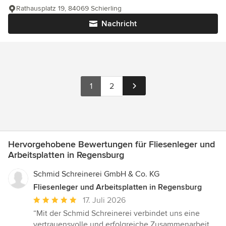
Rathausplatz 19, 84069 Schierling
Nachricht
1
2
Hervorgehobene Bewertungen für Fliesenleger und
Arbeitsplatten in Regensburg
Schmid Schreinerei GmbH & Co. KG
Fliesenleger und Arbeitsplatten in Regensburg
Durchschnittliche
17. Juli 2026
Bewertung:
“Mit der Schmid Schreinerei verbindet uns eine
5
vertrauensvolle und erfolgreiche Zusammenarbeit.