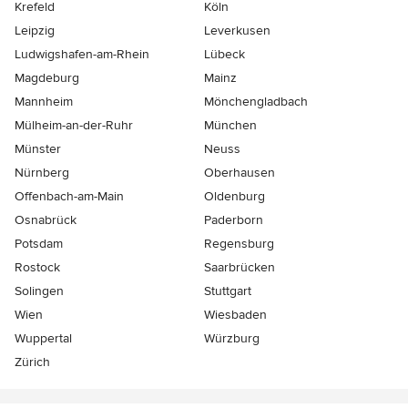
Krefeld
Köln
Leipzig
Leverkusen
Ludwigshafen-am-Rhein
Lübeck
Magdeburg
Mainz
Mannheim
Mönchen­gladbach
Mülheim-an-der-Ruhr
München
Münster
Neuss
Nürnberg
Oberhausen
Offenbach-am-Main
Oldenburg
Osnabrück
Paderborn
Potsdam
Regensburg
Rostock
Saarbrücken
Solingen
Stuttgart
Wien
Wiesbaden
Wuppertal
Würzburg
Zürich