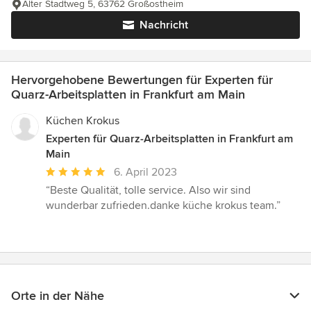
Alter Stadtweg 5, 63762 Großostheim
Nachricht
Hervorgehobene Bewertungen für Experten für
Quarz-Arbeitsplatten in Frankfurt am Main
Küchen Krokus
Experten für Quarz-Arbeitsplatten in Frankfurt am
Main
Durchschnittliche
6. April 2023
Bewertung:
“Beste Qualität, tolle service. Also wir sind
5
wunderbar zufrieden.danke küche krokus team.”
von
5
Sternen
Orte in der Nähe