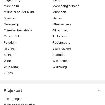
Mannheim
Mönchen­gladbach
Mülheim-an-der-Ruhr
München
Münster
Neuss
Nürnberg
Oberhausen
Offenbach-am-Main
Oldenburg
Osnabrück
Paderborn
Potsdam
Regensburg
Rostock
Saarbrücken
Solingen
Stuttgart
Wien
Wiesbaden
Wuppertal
Würzburg
Zürich
Projektart
Fliesenlegen
Marmor-Arbeitsplatten