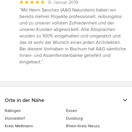
Durchschnittliche
6. Januar 2019
Bewertung:
“Mit Herrn Sanchez (A&G Naturstein) haben wir
5
bereits mehrer Projekte professionell, reibungslos
von
und zu unserer vollsten Zufriedenheit und der
5
unserer Kunden abgewickelt. Alle Absprachen
Sternen
wurden zu 100% eingehalten und umgesetzt und
das ist wohl der Wunsch eines jeden Architekten.
Bei diesem Vorhaben in Bochum hat A&G sämtliche
Innen- und Assenfensterbänke geliefert und
eingebaut.”
Orte in der Nähe
Ratingen
Essen
Düsseldorf
Duisburg
Kreis Mettmann
Rhein-Kreis Neuss