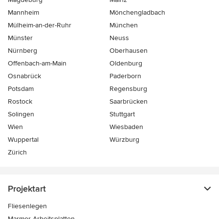
Mannheim
Mönchen­gladbach
Mülheim-an-der-Ruhr
München
Münster
Neuss
Nürnberg
Oberhausen
Offenbach-am-Main
Oldenburg
Osnabrück
Paderborn
Potsdam
Regensburg
Rostock
Saarbrücken
Solingen
Stuttgart
Wien
Wiesbaden
Wuppertal
Würzburg
Zürich
Projektart
Fliesenlegen
Marmor-Arbeitsplatten