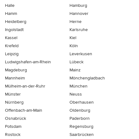
Halle
Hamburg
Hamm
Hannover
Heidelberg
Herne
Ingolstadt
Karlsruhe
Kassel
Kiel
Krefeld
Köln
Leipzig
Leverkusen
Ludwigshafen-am-Rhein
Lübeck
Magdeburg
Mainz
Mannheim
Mönchen­gladbach
Mülheim-an-der-Ruhr
München
Münster
Neuss
Nürnberg
Oberhausen
Offenbach-am-Main
Oldenburg
Osnabrück
Paderborn
Potsdam
Regensburg
Rostock
Saarbrücken