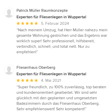
Patrick Müller Raumkonzepte
Experten für Fliesenlegen in Wuppertal
Durchschnittliche
5. Februar 2024
Bewertung:
“Nach meinem Umzug, hat Herr Müller nahezu mein
5
gesamte Wohnung gestrichen und das Ergebnis war
von
wirklich super! Sehr professionell, hilfsbereit,
5
verbindlich, schnell, und total nett. Nur zu
Sternen
empfehlen!”
Fliesenhaus Oberberg
Experten für Fliesenlegen in Wuppertal
Durchschnittliche
4. Mai 2021
Bewertung:
“Super freundlich, zu 100% zuverlässig, top beraten
5
und kundenorientiert gearbeitet. Wir sind sehr
von
glücklich mit den geplanten und umgesetzten
5
Badezimmern durch das Fliesenhaus Oberberg.
Sternen
Sehr empfehlenswert! Sehr kompetent!”