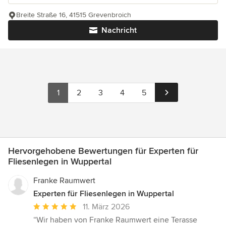
Breite Straße 16, 41515 Grevenbroich
Nachricht
1
2
3
4
5
Hervorgehobene Bewertungen für Experten für
Fliesenlegen in Wuppertal
Franke Raumwert
Experten für Fliesenlegen in Wuppertal
Durchschnittliche
11. März 2026
Bewertung:
“Wir haben von Franke Raumwert eine Terasse