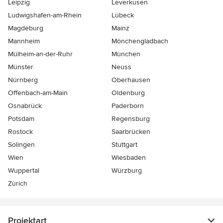
Leipzig
Leverkusen
Ludwigshafen-am-Rhein
Lübeck
Magdeburg
Mainz
Mannheim
Mönchen­gladbach
Mülheim-an-der-Ruhr
München
Münster
Neuss
Nürnberg
Oberhausen
Offenbach-am-Main
Oldenburg
Osnabrück
Paderborn
Potsdam
Regensburg
Rostock
Saarbrücken
Solingen
Stuttgart
Wien
Wiesbaden
Wuppertal
Würzburg
Zürich
Projektart