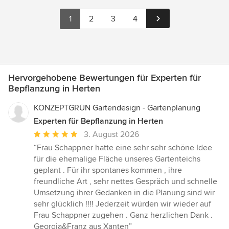
1
2
3
4
Hervorgehobene Bewertungen für Experten für
Bepflanzung in Herten
KONZEPTGRÜN Gartendesign - Gartenplanung
Experten für Bepflanzung in Herten
Durchschnittliche
3. August 2026
Bewertung:
“Frau Schappner hatte eine sehr sehr schöne Idee
5
für die ehemalige Fläche unseres Gartenteichs
von
geplant . Für ihr spontanes kommen , ihre
5
freundliche Art , sehr nettes Gespräch und schnelle
Sternen
Umsetzung ihrer Gedanken in die Planung sind wir
sehr glücklich !!!! Jederzeit würden wir wieder auf
Frau Schappner zugehen . Ganz herzlichen Dank .
Georgia&Franz aus Xanten”