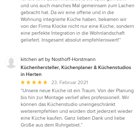
und uns auch manches Mal gemeinsam zum Lachen
gebracht hat. Da wir eine offene und in die
Wohnung integrierte Küche haben, bekamen wir
von der Firma Klocke nicht nur eine Küche, sondern
eine perfekte Integration in die Wohnlandschaft
geliefert. Insgesamt absolut empfehlenswert!”
kitchen art by Nosthoff-Horstmann
Küchenhersteller, Küchenplaner & Küchenstudios
in Herten
Durchschnittliche
23. Februar 2021
Bewertung:
“Unsere neue Küche ist ein Traum. Von der Planung
5
bis hin zur Montage verlief alles professionell. Wir
von
können das Küchenstudio uneingeschränkt
5
weiterempfehlen und würden dort jederzeit wieder
Sternen
eine Küche kaufen. Ganz lieben Dank und liebe
Grüße aus dem Ruhrgebiet.”