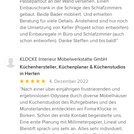
Passepartout an der Wand versehen. Einen
Einbauschrank in die Schräge des Schlafzimmers
gebaut. Beide Bäder möbliert. Und erhielten
Beratung für viele Details. Anstehend sind nur noch
die Umsetzung von Keller (Projekt schon entworfen)
und Einbauregale in Büro und Schlafzimmer (auch
schon entworfen). Danke Steffen und bis bald!”
KLOCKE Interieur Möbelwerkstätte GmbH
Küchenhersteller, Küchenplaner & Küchenstudios
in Herten
Durchschnittliche
4. Dezember 2022
Bewertung:
“Nach einer über einjährigen frustrierenden und
5
ergebnislosen Odyssee durch diverse Möbelhäuser
von
und Küchenstudios des Ruhrgebietes und des
5
Münsterlandes entdeckten wir Firma Klocke in
Sternen
Borken. Schon der erste Kontakt begeisterte uns.
Eine erste Planung mit Millimeterpapier, Lineal und
Bleistift sprach uns sehr an. Alles sehr individuell,