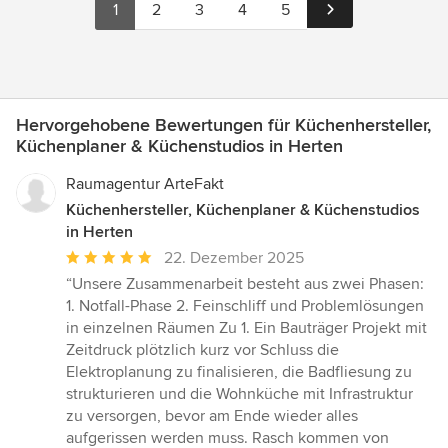
1
2
3
4
5
Hervorgehobene Bewertungen für Küchenhersteller,
Küchenplaner & Küchenstudios in Herten
Raumagentur ArteFakt
Küchenhersteller, Küchenplaner & Küchenstudios
in Herten
Durchschnittliche
22. Dezember 2025
Bewertung:
“Unsere Zusammenarbeit besteht aus zwei Phasen:
5
1. Notfall-Phase 2. Feinschliff und Problemlösungen
von
in einzelnen Räumen Zu 1. Ein Bauträger Projekt mit
5
Zeitdruck plötzlich kurz vor Schluss die
Sternen
Elektroplanung zu finalisieren, die Badfliesung zu
strukturieren und die Wohnküche mit Infrastruktur
zu versorgen, bevor am Ende wieder alles
aufgerissen werden muss. Rasch kommen von