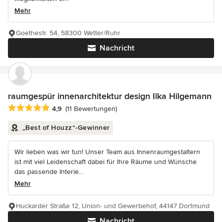
Mehr
Goethestr. 54, 58300 Wetter/Ruhr
Nachricht
raumgespür innenarchitektur design Ilka Hilgemann
Durchschnittliche Bewertung: 4.9 von 5 Sternen
4,9
(11 Bewertungen)
„Best of Houzz“-Gewinner
Wir lieben was wir tun! Unser Team aus Innenraumgestaltern
ist mit viel Leidenschaft dabei für Ihre Räume und Wünsche
das passende Interie...
Mehr
Huckarder Straße 12, Union- und Gewerbehof, 44147 Dortmund
Nachricht