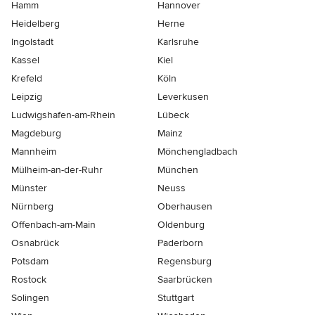
Hamm
Hannover
Heidelberg
Herne
Ingolstadt
Karlsruhe
Kassel
Kiel
Krefeld
Köln
Leipzig
Leverkusen
Ludwigshafen-am-Rhein
Lübeck
Magdeburg
Mainz
Mannheim
Mönchen­gladbach
Mülheim-an-der-Ruhr
München
Münster
Neuss
Nürnberg
Oberhausen
Offenbach-am-Main
Oldenburg
Osnabrück
Paderborn
Potsdam
Regensburg
Rostock
Saarbrücken
Solingen
Stuttgart