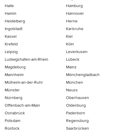
Halle
Hamburg
Hamm
Hannover
Heidelberg
Herne
Ingolstadt
Karlsruhe
Kassel
Kiel
Krefeld
Köln
Leipzig
Leverkusen
Ludwigshafen-am-Rhein
Lübeck
Magdeburg
Mainz
Mannheim
Mönchen­gladbach
Mülheim-an-der-Ruhr
München
Münster
Neuss
Nürnberg
Oberhausen
Offenbach-am-Main
Oldenburg
Osnabrück
Paderborn
Potsdam
Regensburg
Rostock
Saarbrücken