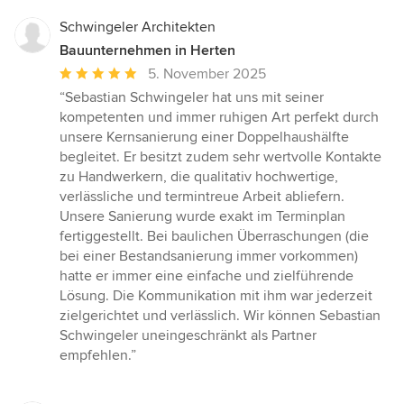
Schwingeler Architekten
Bauunternehmen in Herten
Durchschnittliche
5. November 2025
Bewertung:
“Sebastian Schwingeler hat uns mit seiner
5
kompetenten und immer ruhigen Art perfekt durch
von
unsere Kernsanierung einer Doppelhaushälfte
5
begleitet. Er besitzt zudem sehr wertvolle Kontakte
Sternen
zu Handwerkern, die qualitativ hochwertige,
verlässliche und termintreue Arbeit abliefern.
Unsere Sanierung wurde exakt im Terminplan
fertiggestellt. Bei baulichen Überraschungen (die
bei einer Bestandsanierung immer vorkommen)
hatte er immer eine einfache und zielführende
Lösung. Die Kommunikation mit ihm war jederzeit
zielgerichtet und verlässlich. Wir können Sebastian
Schwingeler uneingeschränkt als Partner
empfehlen.”