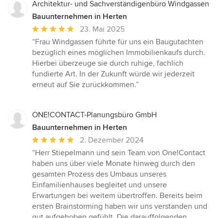
Architektur- und Sachverständigenbüro Windgassen
Bauunternehmen in Herten
Durchschnittliche
23. Mai 2025
Bewertung:
“Frau Windgassen führte für uns ein Baugutachten
5
bezüglich eines möglichen Immobilienkaufs durch.
von
Hierbei überzeuge sie durch ruhige, fachlich
5
fundierte Art. In der Zukunft würde wir jederzeit
Sternen
erneut auf Sie zurückkommen.”
ONE!CONTACT-Planungsbüro GmbH
Bauunternehmen in Herten
Durchschnittliche
2. Dezember 2024
Bewertung:
“Herr Stiepelmann und sein Team von One!Contact
5
haben uns über viele Monate hinweg durch den
von
gesamten Prozess des Umbaus unseres
5
Einfamilienhauses begleitet und unsere
Sternen
Erwartungen bei weitem übertroffen. Bereits beim
ersten Brainstorming haben wir uns verstanden und
gut aufgehoben gefühlt. Die darauffolgenden